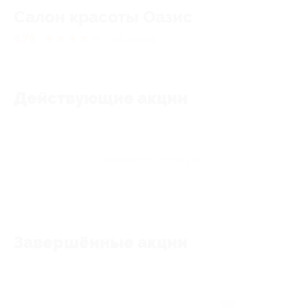
Салон красоты Оазис
4.79
★
★
★
★
★
821
отзыв
Действующие акции
Акции отсутствуют
Завершённые акции