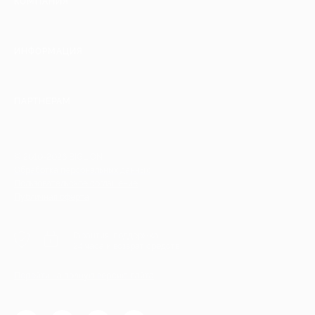
КОМПАНИЯ
ИНФОРМАЦИЯ
ПАРТНЕРАМ
© 2010-2026 BIGLION
Обработка персональных данных
Пользовательское соглашение
Публичная оферта
Гарантия, поддержка
24 часа и возврат средств
Перейти на полную версию сайта