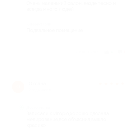
Очень маленький салон, везде тесно и
всегда много людей
Комментарий
Подвальное помещение
Отзыв полезен?
4
1
Оксана
★
★
★
★
★
О
2 года назад
Достоинства
Записали к Игорю,хорошо сделала
мелирование,всё объяснил,вышло
красиво