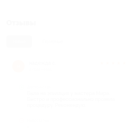
Отзывы
Новые
Полезные
надежда с.
★
★
★
★
★
н
2 года назад
Достоинства
Была на эпиляция у мастера Мира.
Быстро и профессионально провела
процедуру. Рекомендую.
Недостатки
-