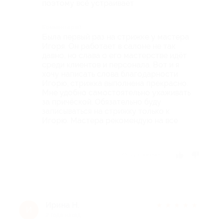
поэтому всё устраивает
Комментарий
Была первый раз на стрижке у мастера
Игоря. Он работает в салоне не так
давно, но слава о его мастерстве идёт
среди клиентов и персонала. Вот и я
хочу написать слова благодарности
Игорю, стрижка выполнена прекрасно.
Мне удобно самостоятельно ухаживать
за причёской. Обязательно буду
записываться на стрижку только к
Игорю. Мастера рекомендую на все
Отзыв полезен?
Ирина Н.
★
★
★
★
★
И
2 года назад