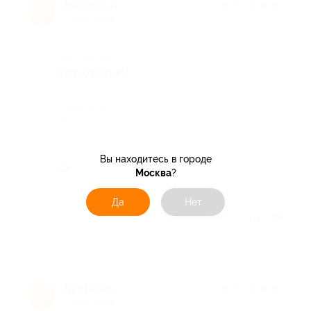
Милена Л.
★
★
★
★
★
М
2 года назад
Достоинства
Все отлично!
Недостатки
-
Комментарий
Вы находитесь в городе
Очень нравится!
Москва
?
Да
Нет
Отзыв полезен?
Ксения К.
★
★
★
★
★
К
2 года назад