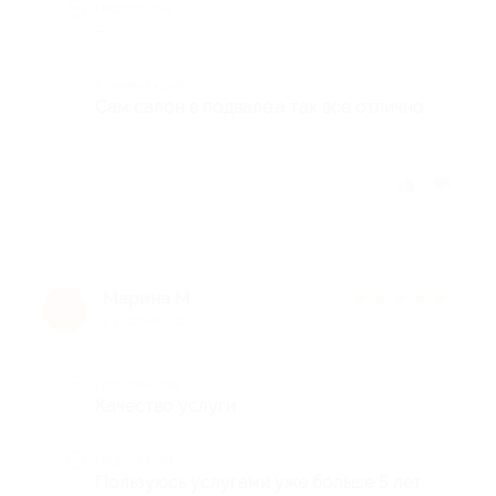
Недостатки
-
Комментарий
Сам салон в подвале,а так все отлично
Отзыв полезен?
Марина М.
★
★
★
★
★
М
2 года назад
Достоинства
Качество услуги
Недостатки
Пользуюсь услугами уже больше 5 лет,