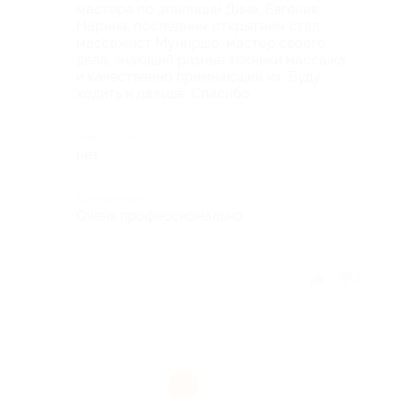
мастера по эпилиции Дина, Евгения,
Нарина, последним открытием стал
массажист Муниршо, мастер своего
дела, знающий разные техники массажа
и качественно примняющий их. Буду
ходить и дальше. Спасибо.
Недостатки
нет
Комментарий
Очень профессионально
Отзыв полезен?
1
1