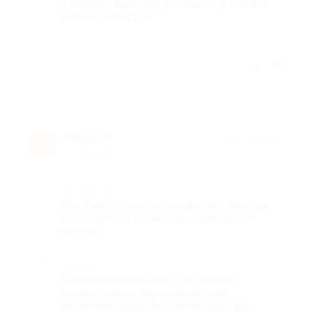
и кабинет выглядит уставшим. а так все
хорошо и быстро
Отзыв полезен?
Мария И.
★
★
★
★
★
М
2 года назад
Достоинства
Все 3 мастера отлично делают массаж.
Кыяла делает более расслабляющий
массаж.
Недостатки
Тонкие перегородки. У Муниршо
вообще рядом парикмахерская,
постоянно слышен работающий фен.