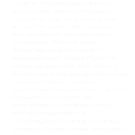
Косметологические процедуры: депиляция
воском, шугаринг зоны бикини, подмышечных
впадин, ног, рук и других частей, наращивание
ресниц (2D, 3D, полный объем), коррекция и
окрашивание бровей, чистка лица и пилинг,
ламинирование и ботокс для ресниц;
Ногтевой сервис: маникюр и педикюр с
нанесением покрытия на выбор. Простой или
сложный педикюр включает в себя обработку
ногтей и придание им формы, обработку кутикулы,
стоп, мозолей, трещин, натоптышей.
Дополнительно можно заказать дизайн ногтей со
стразами или без, снятие гель-лака,
парафинотерапию, выравнивание ногтевой
пластины и наращивание ногтей;
Массаж: общий классический, расслабляющий,
тонизирующий, антицеллюлитный, массаж спины и