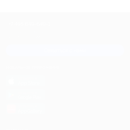
+7 495 649-649-1
Для звонка из Москвы
и регионов России
Связаться с нами
МОБИЛЬНОЕ ПРИЛОЖЕНИЕ
загрузить в
App Store
загрузить в
Google Play
загрузить в
AppGallery