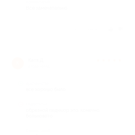
Комментарий
Все замечательно.
Отзыв полезен?
Катя Д.
★
★
★
★
★
К
2 года назад
Достоинства
все хорошо было
Недостатки
обрезной педикюр это, конечно,
больновато.
Комментарий