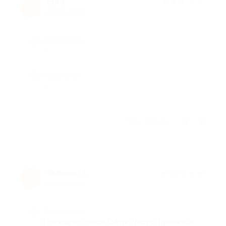
Enni
★
★
★
★
★
E
2 года назад
Достоинства
-
Недостатки
-
Отзыв полезен?
Татьяна Н.
★
★
★
★
★
Т
2 года назад
Достоинства
Посещаю салон Оазис часто, нравятся