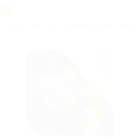
Услуги
Отели
Туры
Промокоды
Кэшбэк
Афиша 
Бренды
Салон красоты Оазис