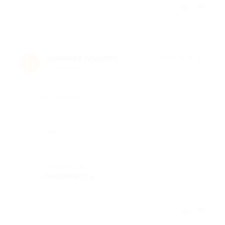
Отзыв полезен?
Еремеев Алексей
★
★
★
★
★
Е
10 лет назад
Достоинства
-
Недостатки
-
Комментарий
понравилось
Отзыв полезен?