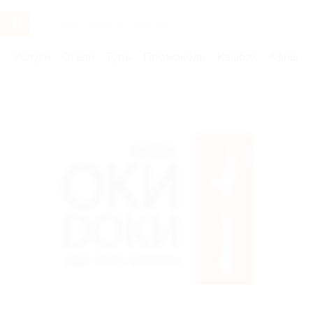
Услуги
Отели
Туры
Промокоды
Кэшбэк
Афиша 
Бренды
Oki Doki