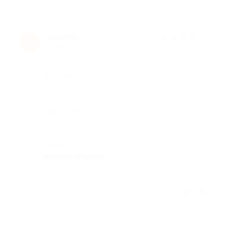
vladi80
★
★
★
★
★
v
11 лет назад
Достоинства
-
Недостатки
-
Комментарий
все как обычно)
Отзыв полезен?