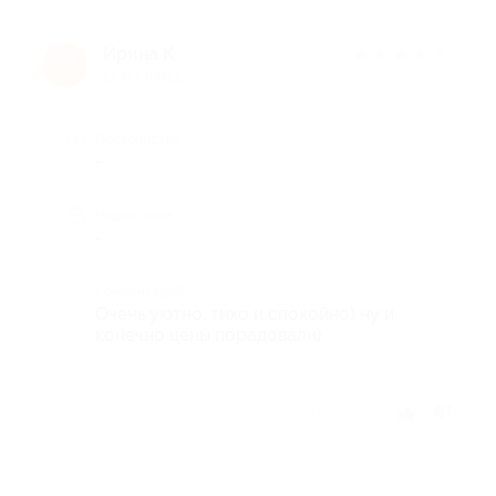
Ирина К.
★
★
★
★
★
И
11 лет назад
Достоинства
-
Недостатки
-
Комментарий
Очень уютно, тихо и спокойно) ну и
конечно цены порадовали)
Отзыв полезен?