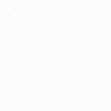
загрузить в
App Store
загрузить в
Google Play
загрузить в
AppGallery
КОМПАНИЯ
ИНФОРМАЦИЯ
ПАРТНЕРАМ
© 2010-2026 BIGLION