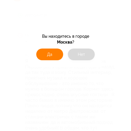
Достоинства
-
Недостатки
Вы находитесь в городе
-
Москва
?
Да
Нет
Комментарий
Я очень люблю эту сеть ресторанов.
Первый раз я пришла сюда года 3 назад,
да так туда и хожу. Стильный интерьер,
приятная музыка и хорошее
обслуживание - это именно то, что
нужно в большом городе. Кормят здесь
превосходно, очень вкусные коктели... Я
часто бываю в именно этом ресторане
Панчо пицца, потому что он находится
недалеко от метро Дмитровская, от
станции электричек с таким же
названием, да и автомобильный подход
очень удобный! В общем, что тут