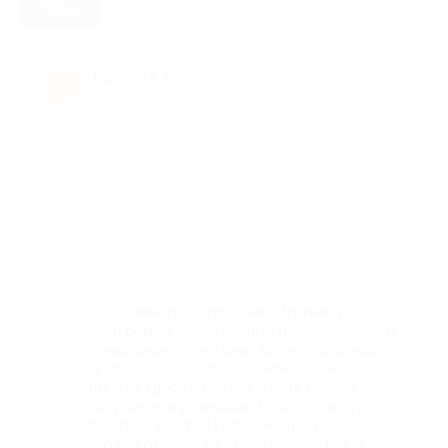
Новые
Полезные
Евгения З.
★
★
★
★
★
Е
14 лет назад
Достоинства
-
Недостатки
-
Комментарий
О, это место - праздник. Причем для
всей семьи. Совершенно неожиданное и
гениальное сочетания всеми любимых
кухонь - итальянской и мексиканской.
Так что здесь в любое время можно
покушать вкуснейшие бурито, пиццу,
фахитос, пасту. В общем, мне кажется,
это некоторые из любимейших блюд