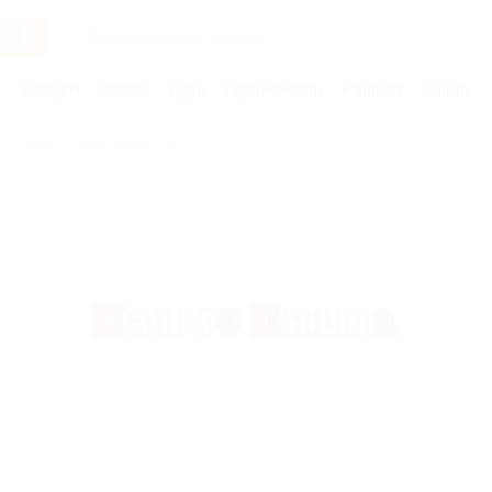
Услуги
Отели
Туры
Промокоды
Кэшбэк
Афиша 
Бренды
Панчо Пицца