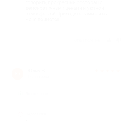
говорить, прекрасный ресторан с
демократичными ценами и уютной
атмосферой! Приходите сами - и вы
меня поймете!!!
Отзыв полезен?
Юлия В.
★
★
★
★
★
Ю
14 лет назад
Достоинства
-
Недостатки
-