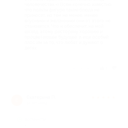
человечества =) Всем конечно известно,
что пользы фигуре такие блюда не
приносят, но тем не менее, менее
вкусными и желанными они от этого не
становятся. Что и обеспечит, на мой
взгляд, этому ресторану хорошее и
процветающее будущее. а еще особый
плос им за то, что любят и думают о
детях.
Отзыв полезен?
1
Екатерина П.
★
★
★
★
★
Е
14 лет назад
Достоинства
-