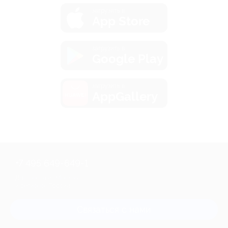
загрузить в
App Store
загрузить в
Google Play
загрузить в
AppGallery
+7 495 649-649-1
Для звонка из Москвы
и регионов России
Связаться с нами