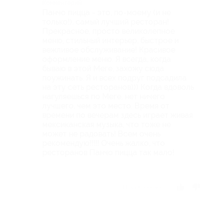
Комментарий
Панчо пицца - это, по-моему (и не
только!), самый лучший ресторан!
Прекрасное, просто великолепное
меню, стильный интерьер, быстрое и
вежливое обслуживание! Красивое
оформление меню. Я всегда, когда
бываю в этой Меге, захожу сюда
поужинать. Я и всех подруг подсадила
на эту сеть ресторанов))) Когда вдоволь
нагуляешься по Меге, нет ничего
лучшего, чем это место. Время от
времени по вечерам здесь играет живая
мексиканская музыка, что тоже не
может не радовать! Всем очень
рекомендую!!!!! Очень жалко, что
ресторанов Панчо пицца так мало!
Отзыв полезен?