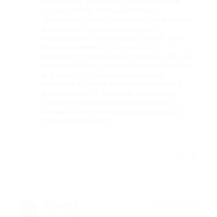
все и сразу. Мексика преподнесена в
лучшем свете, который можно
придумать. Цены приемлимы, да и на них
внимание обращаешь не сразу,
невозможно оторваться от меню. Если
возникли какие-то трудности с
выбором, то лишь только потому, что мы
плохо знакомы с мексиканской кухней и
все кажется таким незнакомым и
манящим. Однако опытные официанты
всегда помогут советом, голодными
точно не уйдете. Заряд позитивных
эмоций и хорошее сытое настроение
гарантированно!!!
Отзыв полезен?
Оксана Е.
★
★
★
★
★
О
14 лет назад