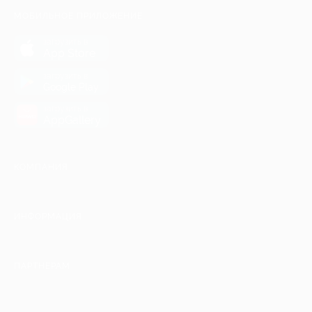
МОБИЛЬНОЕ ПРИЛОЖЕНИЕ
загрузить в
App Store
загрузить в
Google Play
загрузить в
AppGallery
КОМПАНИЯ
ИНФОРМАЦИЯ
ПАРТНЕРАМ