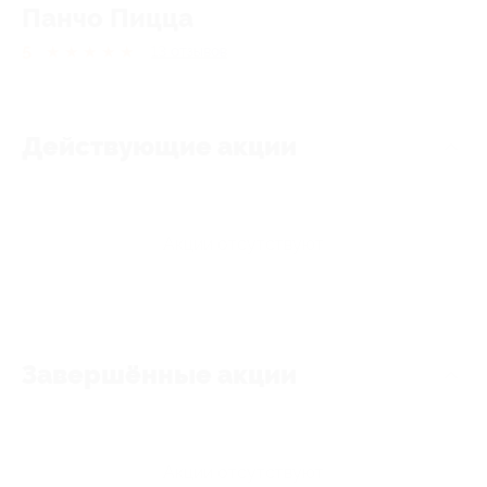
Панчо Пицца
5
★
★
★
★
★
13
отзывов
Действующие акции
Акции отсутствуют
Завершённые акции
Акции отсутствуют