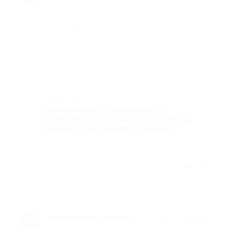
Достоинства
-
Недостатки
-
Комментарий
Очень уютное, стильное место.
Отличное обслуживание. Есть детская
комната. Еда - ничего особенного.
Отзыв полезен?
Александр Кудричев
★
★
★
★
★
А
12 лет назад