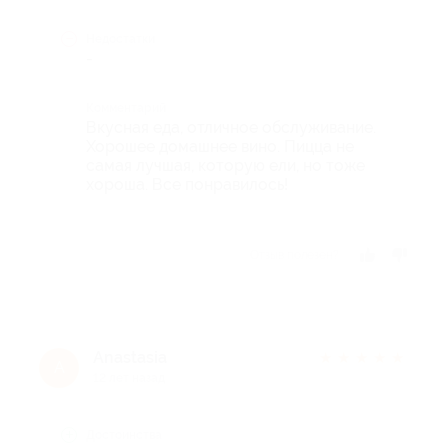
Недостатки
-
Комментарий
Вкусная еда, отличное обслуживание.
Хорошее домашнее вино. Пицца не
самая лучшая, которую ели, но тоже
хороша. Все понравилось!
Отзыв полезен?
Anastasia
★
★
★
★
★
A
12 лет назад
Достоинства