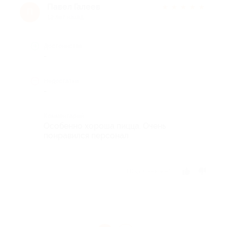
Павел Галеев
★
★
★
★
★
П
12 лет назад
Достоинства
-
Недостатки
-
Комментарий
Особенно хороша пицца. Очень
понравился персонал
Отзыв полезен?