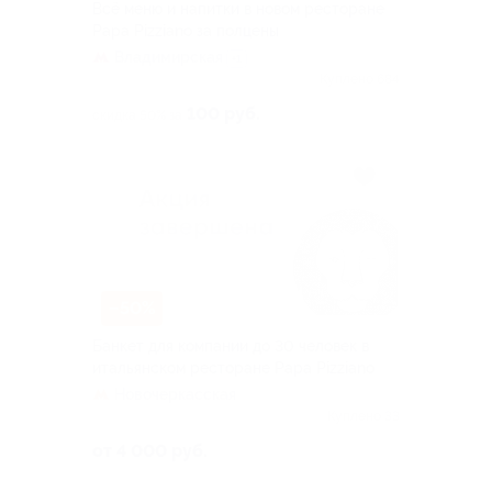
Всё меню и напитки в новом ресторане
Papa Pizziano за полцены
Владимирская
+1
Куплено 684
100 руб.
скидка 50% за
–50%
Банкет для компании до 30 человек в
итальянском ресторане Рара Pizziano
Новочеркасская
Куплено 33
от 4 000 руб.