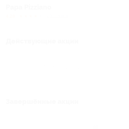
Papa Pizziano
4.28
★
★
★
★
★
40
отзывов
Действующие акции
Акции отсутствуют
Завершённые акции