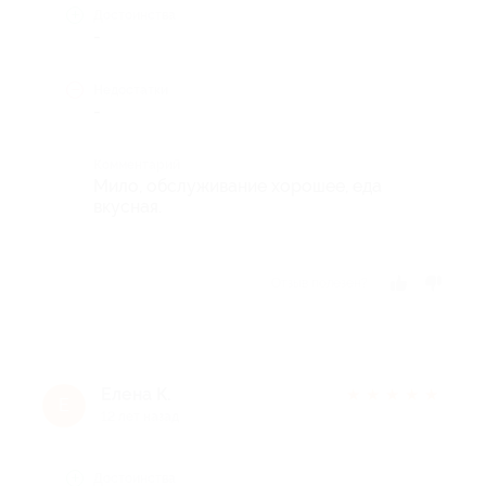
Достоинства
-
Недостатки
-
Комментарий
Мило, обслуживание хорошее, еда
вкусная.
Отзыв полезен?
Елена К.
★
★
★
★
★
Е
12 лет назад
Достоинства