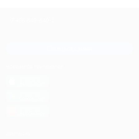
+7 495 649-649-1
Для звонка из Москвы
и регионов России
Связаться с нами
МОБИЛЬНОЕ ПРИЛОЖЕНИЕ
загрузить в
App Store
загрузить в
Google Play
загрузить в
AppGallery
КОМПАНИЯ