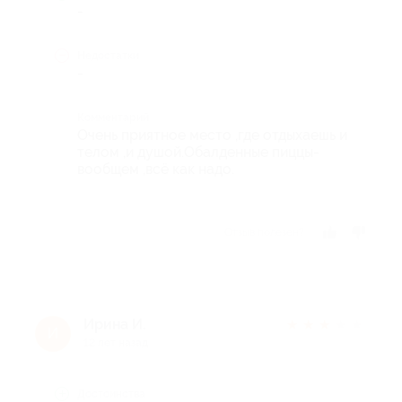
-
Недостатки
-
Комментарий
Очень приятное место ,где отдыхаешь и
телом ,и душой.Обалденные пиццы-
вообщем ,всё как надо.
Отзыв полезен?
Ирина И.
★
★
★
★
★
И
12 лет назад
Достоинства