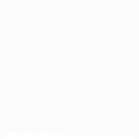
ИНФОРМАЦИЯ
ПАРТНЕРАМ
© 2010-2026 BIGLION
Обработка персональных данных
Пользовательское соглашение
Публичная оферта
Гарантия, поддержка
24 часа и возврат средств
Перейти на полную версию сайта