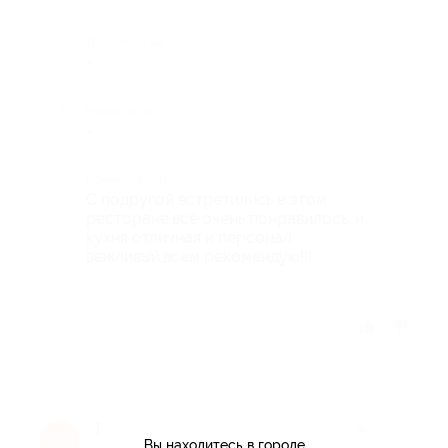
Достоинства
-
Недостатки
-
Комментарий
С подругой встретились в этом
ресторане,всё очень понравилось: и
кухня отличная и персонал
вежливый,всем рекомендую!!!
Отзыв полезен?
Tatiana K.
★
★
★
★
★
T
Вы находитесь в городе