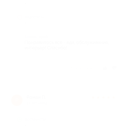
-
Недостатки
-
Комментарий
Понравилось все - еда, обслуживание,
интерьер! Спасибо!
Отзыв полезен?
Роман П.
★
★
★
★
★
Р
12 лет назад
Достоинства
-