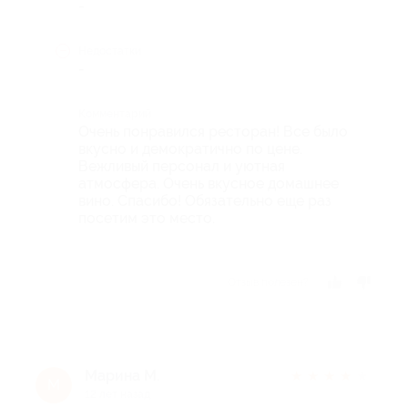
-
Недостатки
-
Комментарий
Очень понравился ресторан! Все было
вкусно и демократично по цене.
Вежливый персонал и уютная
атмосфера. Очень вкусное домашнее
вино. Спасибо! Обязательно еще раз
посетим это место.
Отзыв полезен?
Марина М.
★
★
★
★
★
М
12 лет назад