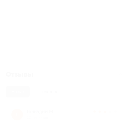
Отзывы
Новые
Полезные
Геннадий М.
★
★
★
★
★
Г
12 лет назад