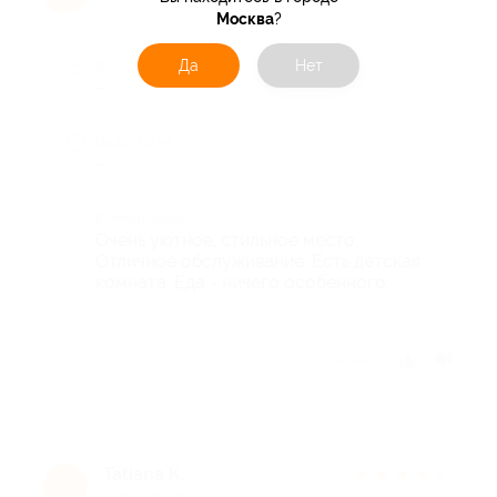
12 лет назад
Москва
?
Да
Нет
Достоинства
-
Недостатки
-
Комментарий
Очень уютное, стильное место.
Отличное обслуживание. Есть детская
комната. Еда - ничего особенного.
Отзыв полезен?
Tatiana K.
★
★
★
★
★
T
12 лет назад