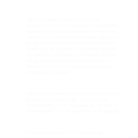
Достоинства
Расположение удобное быстро
доехали, система питания понравилась,
еда вкусная разнообразная! Алкоголь
пиво и вино вкусное во время еды до 22!
Кофе выпечка весь день! Шашлык мясо
рыба всё на отлично! Работает прокат
Ролики Велосипеды, есть минизоопарк,
пруд, гамаки! Вечером дискотека и
бильярд! Сауна и небольшой бассейн
хорошего уровня!
Недостатки
На роликах немного кататься неудобно
асфальт с камушками, территория
конечно не очень большая но Чистая и
ухоженная! Что-то критичное не нашёл!
Комментарий
Оптимальное место справить др с