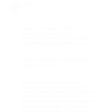
Ольга
★
★
★
★
★
О
7 лет назад
Достоинства
Отель, то что надо! Красивая
территория с прудом Еда
Развлекательная программа Сервис и
красивый обслуживающий персонал)))
Недостатки
Маленький бассейн((( Единственный
минус в этом отеле
Комментарий
Отель, то что надо! Красивая
территория с прудом, где плавают
замечательные лебеди и утки, есть где
погулять и семьям с детьми и
влюбленным парочкам и пенсионерам.
Ненавязчивый сервис. Кухня супер.
Официанты вежливые, все в белых