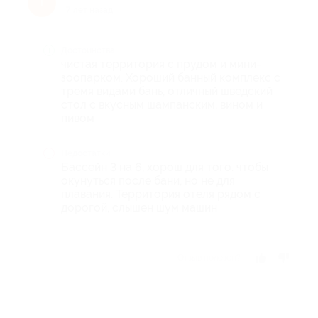
Т
7 лет назад
Достоинства
чистая территория с прудом и мини-
зоопарком. Хороший банный комплекс с
тремя видами бань, отличный шведский
стол с вкусным шампанским, вином и
пивом
Недостатки
Бассейн 3 на 6, хорош для того. чтобы
окунуться после бани, но не для
плавания. Территория отеля рядом с
дорогой, слышен шум машин
Отзыв полезен?