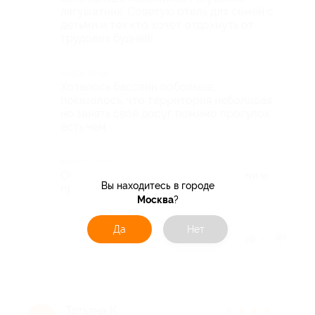
лягушатник. Советую отель для семей с
детьми и тех кто хочет отдохнуть от
трудовых будней!
Недостатки
Хотелось бассейн побольше,
показалось, что территория небольшая,
но занять свой досуг помимо прогулок
есть чем.
Комментарий
Обязательно едем и отдыхаем! Удачи и
Вы находитесь в городе
процветания отелю!
Москва
?
Да
Нет
Отзыв полезен?
3
Татьяна К.
★
★
★
★
★