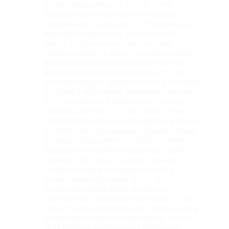
Только вернулись из отеля, очень
положительные эмоции от отдыха: 1.
Охраняемая Парковка. 2. Улыбчивый и
вежливый персонал, заселили за 5
минут, попросили музыку на льду
сделать, через 5 минут уже все играет,
аниматор Максим молодец и деток
вечером развлекает и аквааэробику с
утра проводит- зажигалочка! 3. Питание
на убой:3 вида каши, блинчики, сырники
и тп на завтрак, 4 вида супа, курица,
свиные котлеты, и тп на обед и ужин,
разнообразная выпечка и фрукты и соки
с компотами при каждом приеме пищи.
Хочешь пойди днём поиграй в теннис,
бильярд, покатайся на ледянке, тюбе
(аренда 350/час), коньках, лыжах,
хочешь сходи в соленую комнату -
очень разнообразный досуг. 4.
Анимация целый день, вечерняя
программа, караоке и конкурсы. 5. Спа
зона с 3 разными саунами. Не хватает в
отеле полноценного бассейна, то что
есть больше напоминает глубокий