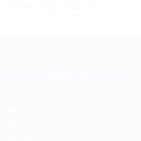
запасайтесь купонами, чтобы растянуть
удовольствие как можно дольше.
+7 495 649-649-1
Для звонка из Москвы
и регионов России
Связаться с нами
МОБИЛЬНОЕ ПРИЛОЖЕНИЕ
загрузить в
App Store
загрузить в
Google Play
загрузить в