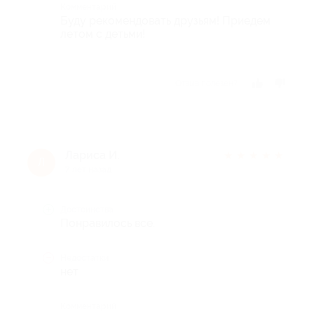
Комментарий
Буду рекомендовать друзьям! Приедем
летом с детьми!
Отзыв полезен?
Лариса И.
★
★
★
★
★
Л
7 лет назад
Достоинства
Понравилось все.
Недостатки
нет
Комментарий