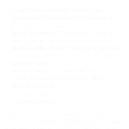
Комфортабельные номера, рассчитанные на
количество проживающих от 1 до 5, класса от
«стандарт» до «комфорт»;
Банный комплекс со СПА-салоном: финская и
инфракрасная сауна, римская баня, бассейн,
лечебные ванны, СПА-программы для лица и тела,
косметология и Welness-центр, а также другие
приятные мелочи;
Детская площадка и веселые аниматоры;
Прокат спортивного инвентаря, бильярд и
настольный теннис;
Лазертаг и пейнтбол;
Прогулки на лошадях.
Время, проведенное в «Park Hotel Zvenigorod»,
пролетит стремительно, а в конце останутся только
позитив и сожаление от скорого отъезда. Поэтому