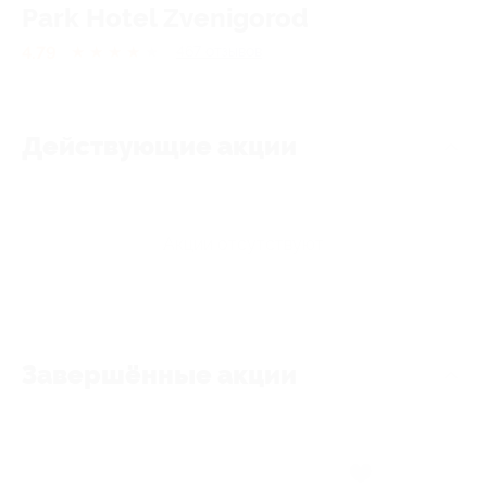
Park Hotel Zvenigorod
4.79
★
★
★
★
★
467
отзывов
Действующие акции
Акции отсутствуют
Завершённые акции