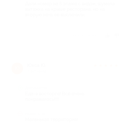
Дали номер на 5 этаже с видом, шумела
вытяжка на крыше ресторана, но на
вторую ночь ее выключили.
Отзыв полезен?
Юкса Ю.
★
★
★
★
★
Ю
7 лет назад
Достоинства
Еда-в восторге! Всё очень
понравилось!!!!
Недостатки
Маленькая территория(