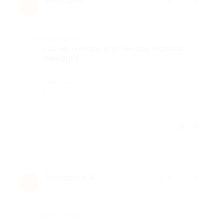
Виктория
★
★
★
★
★
В
7 лет назад
Достоинства
Чистые номера, вкусная еда, хорошая
анимация.
Недостатки
-
Отзыв полезен?
Екатерина В.
★
★
★
★
★
Е
7 лет назад
Достоинства