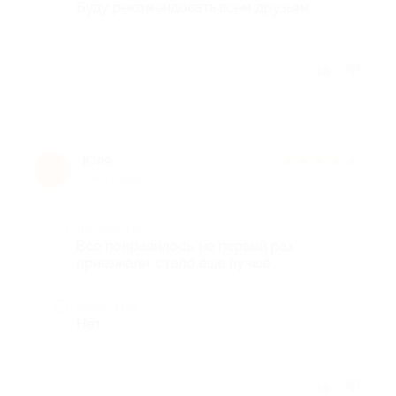
Буду рекомендовать всем друзьям.
Отзыв полезен?
Юля
★
★
★
★
★
Ю
7 лет назад
Достоинства
Все понравилось, не первый раз
приезжали, стало еще лучше
Недостатки
Нет
Отзыв полезен?