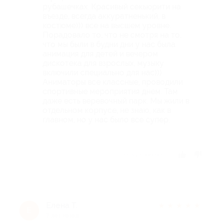
рубашечках. Красивый секьюрити на
въезде, всегда аккуратненький, в
костюме))) все на высшем уровне.
Порадовало то, что не смотря на то,
что мы были в будни дни у нас была
анимация для детей и вечером
дискотека для взрослых, музыку
включили специально для нас)))
Аниматоры все классные, проводили
спортивные мероприятия днем. Там
даже есть веревочный парк. Мы жили в
отдельном корпусе, не знаю, как в
главном, но у нас было все супер.
Отзыв полезен?
Елена Т.
★
★
★
★
★
Е
7 лет назад