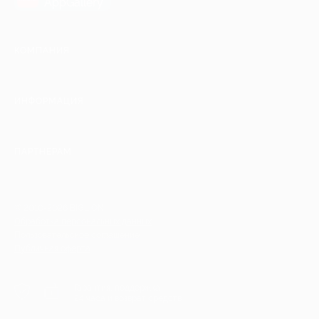
AppGallery
КОМПАНИЯ
ИНФОРМАЦИЯ
ПАРТНЕРАМ
© 2010-2026 BIGLION
Обработка персональных данных
Пользовательское соглашение
Публичная оферта
Гарантия, поддержка
24 часа и возврат средств