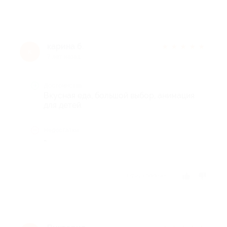
карина б.
★
★
★
★
★
к
7 лет назад
Достоинства
Вкусная еда, большой выбор, анимация
для детей.
Недостатки
-
Отзыв полезен?