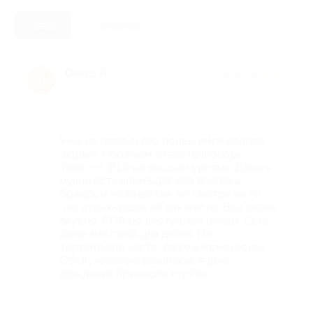
Новые
Полезные
Ольга Л.
★
★
★
★
★
О
7 лет назад
Достоинства
Уже не первый раз пользуемся данной
акцией. Обожаем отель Гелиопарк
Талассо. Всё на высшем уровне. Даже в
будни есть анимация, еда всегда в
большом количестве, не смотря на то,
что отдыхающих не так много. Всё очень
вкусно. СПА по доступным ценам. Есть
даже массажи для детей. На
территории чисто, даже в межсезонье.
Обслуживание вежливое, в день
рождения принесли тортик.
Недостатки