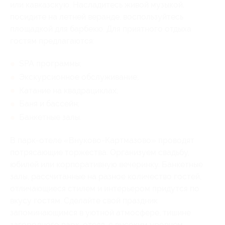
или кавказскую. Насладитесь живой музыкой,
посидите на летней веранде, воспользуйтесь
площадкой для барбекю. Для приятного отдыха
гостям предлагаются:
SPA программы;
Экскурсионное обслуживание;
Катание на квадрациклах;
Баня и бассейн;
Банкетные залы.
В парк-отеле «Внуково-Картмазово» проводят
потрясающие торжества. Организуем свадьбу,
юбилей или корпоративную вечеринку. Банкетные
залы, рассчитанные на разное количество гостей,
отличающиеся стилем и интерьером придутся по
вкусу гостям. Сделайте свой праздник
запоминающимся в уютной атмосфере, тишине
загородного парк-отеля, с высоким уровнем