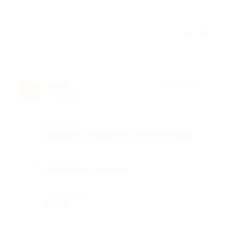
Отзыв полезен?
Иван
★
★
★
★
★
И
9 лет назад
Достоинства
Недорого и недалеко от а/п Внуково
Недостатки
слышимость соседей
Комментарий
50/50