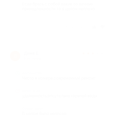
Если брать с собой какие то личные
принадлежности то в целом неплохо.
Отзыв полезен?
Дима Е.
★
★
★
★
★
Д
9 лет назад
Достоинства
Чисто в номере,современный ремонт.
Недостатки
удаленность,отсутствие горячей воды.
Комментарий
В целом было неплохо.