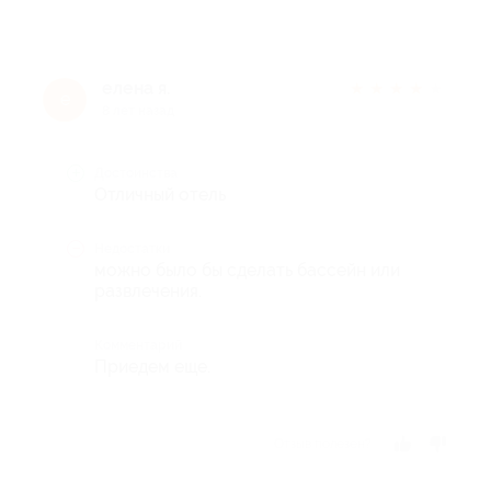
елена я.
★
★
★
★
★
е
8 лет назад
Достоинства
Отличный отель
Недостатки
можно было бы сделать бассейн или
развлечения.
Комментарий
Приедем еще.
Отзыв полезен?