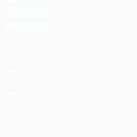
App Store
загрузить в
Google Play
загрузить в
AppGallery
КОМПАНИЯ
ИНФОРМАЦИЯ
ПАРТНЕРАМ
© 2010-2026 BIGLION
Обработка персональных данных
Пользовательское соглашение
Публичная оферта