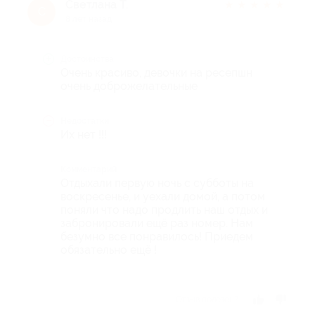
Светлана Т.
★
★
★
★
★
С
8 лет назад
Достоинства
Очень красиво, девочки на ресепшн
очень доброжелательные
Недостатки
Их нет !!!
Комментарий
Отдыхали первую ночь с субботы на
воскресенье, и уехали домой, а потом
поняли что надо продлить наш отдых и
забронировали ещё раз номер. Нам
безумно все понравилось! Приедем
обязательно ещё !
Отзыв полезен?