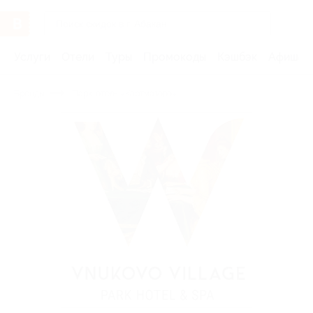
Услуги
Отели
Туры
Промокоды
Кэшбэк
Афиша 
Бренды
Парк-отель «Картмазово»