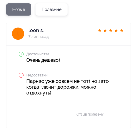
Новые
Полезные
loon s.
★
★
★
★
★
l
7 лет назад
Достоинства
Очень дешево)
Недостатки
Парнас уже совсем не тот) но зато
когда глючит дорожки, можно
отдохнуть)
Отзыв полезен?