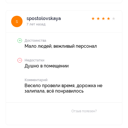
spostolovskaya
★
★
★
★
★
s
7 лет назад
Достоинства
Мало людей, вежливый персонал
Недостатки
Душно в помещении
Комментарий
Весело провели время, дорожка не
залипала, всё понравилось
Отзыв полезен?