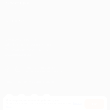
ИНФОРМАЦИЯ
ПАРТНЕРАМ
© 2010-2026 BIGLION
Обработка персональных данных
Пользовательское соглашение
Публичная оферта
Гарантия, поддержка
24 часа и возврат средств
Перейти на полную версию сайта
Используем куки, чтобы сайт работал лучше.
Оставаясь с нами, вы соглашаетесь на использование
файлов
Оk
куки.