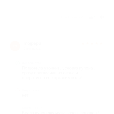
Отзыв полезен?
1
mojpepu
★
★
★
★
★
m
9 лет назад
Достоинства
Позвонила уточнить условия купона ,
сразу пригласили на сеанс и
оперативно всё организовали!
Недостатки
нет
Комментарий
Брала купон для мужа , очень доволен !