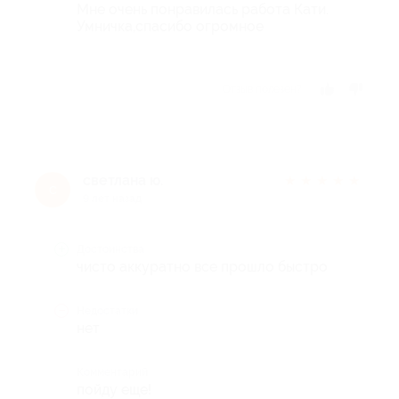
Мне очень понравилась работа Кати.
Умничка,спасибо огромное
Отзыв полезен?
светлана ю.
★
★
★
★
★
с
9 лет назад
Достоинства
чисто аккуратно все прошло быстро
Недостатки
нет
Комментарий
пойду еще!