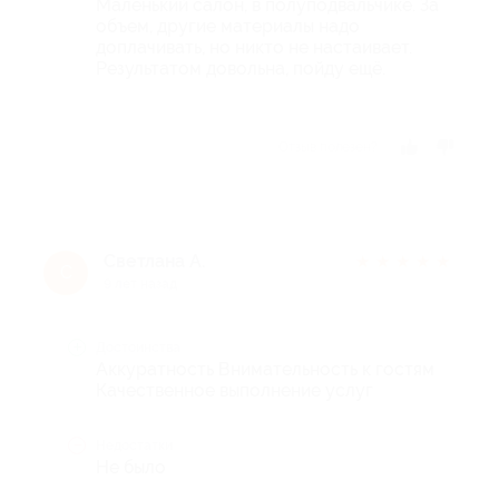
Маленький салон, в полуподвальчике. За
объем, другие материалы надо
доплачивать, но никто не настаивает.
Результатом довольна, пойду ещё.
Отзыв полезен?
Светлана А.
★
★
★
★
★
С
9 лет назад
Достоинства
Аккуратность Внимательность к гостям
Качественное выполнение услуг
Недостатки
Не было