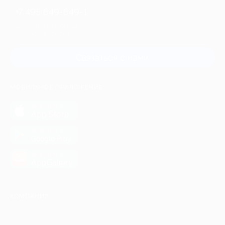
+7 495 649-649-1
Для звонка из Москвы
и регионов России
Связаться с нами
МОБИЛЬНОЕ ПРИЛОЖЕНИЕ
загрузить в
App Store
загрузить в
Google Play
загрузить в
AppGallery
КОМПАНИЯ