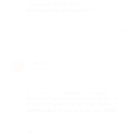
Массажист тайка , всё
профессионально! спасибо !
Отзыв полезен?
Ольга М.
★
★
★
★
★
О
9 лет назад
Достоинства
Все очень понравилось. Массажист
действительно тайка, делает все очень
хорошо, старается. Персонал очень
приветливый. Спасибо большое салону.
Недостатки
Нет