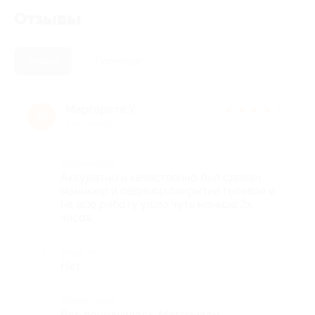
Отзывы
Новые
Полезные
Маргарита У.
★
★
★
★
★
М
9 лет назад
Достоинства
Аккуратно и качественно был сделан
маникюр и педикюр,покрытие гелевое и
на всю работу ушло чуть меньше 2х
часов.
Недостатки
Нет
Комментарий
Все понравилось. Материалы