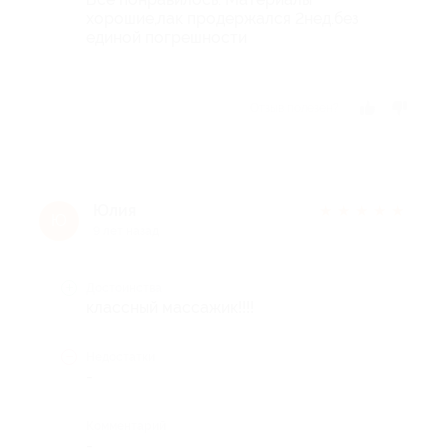
хорошие,лак продержался 2нед.без
единой погрешности
Отзыв полезен?
Юлия
★
★
★
★
★
Ю
9 лет назад
Достоинства
классный массажик!!!!
Недостатки
-
Комментарий
-