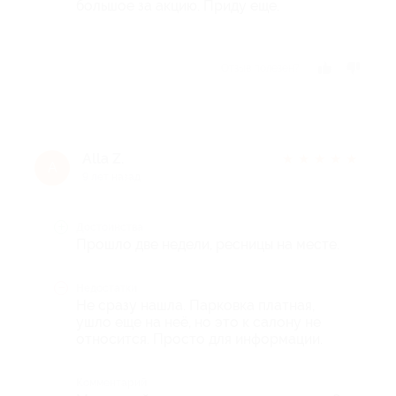
большое за акцию. Приду еще.
Отзыв полезен?
Alla Z.
★
★
★
★
★
A
9 лет назад
Достоинства
Прошло две недели, ресницы на месте.
Недостатки
Не сразу нашла. Парковка платная,
ушло еще на неё, но это к салону не
относится. Просто для информации.
Комментарий