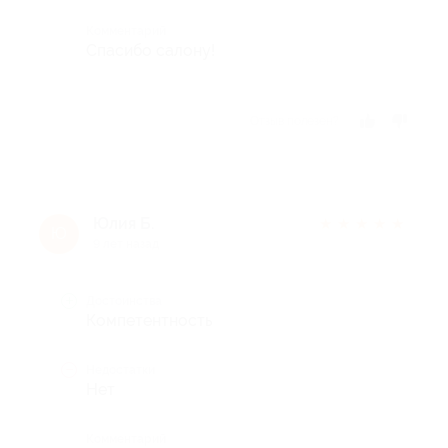
Комментарий
Спасибо салону!
Отзыв полезен?
Юлия Б.
★
★
★
★
★
Ю
9 лет назад
Достоинства
Компетентность
Недостатки
Нет
Комментарий