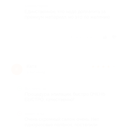
Комментарий
Единственное, что надо доплатить за
премиум материал, но это по желанию
Отзыв полезен?
Катя
★
★
★
★
★
К
9 лет назад
Достоинства
Процедура эпиляции, быстро ОЧЕНЬ
БЫСТРО, качественно!
Недостатки
Очень скромный салон, очень. Нет
одноразовых пелёнок, постелили