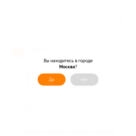
Отзыв полезен?
Ирина М.
★
★
★
★
★
И
9 лет назад
Вы находитесь в городе
Москва
?
Достоинства
Красивый салон с
Да
Нет
высококвалифицированным
персоналом.
Недостатки
Нет.
Комментарий
Все четко, быстро, аккуратно. Спасибо