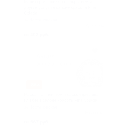
Маникюр и педикюр с покрытием и
другие услуги в салоне красоты Pina
Colada
Чертановская
Куплено 18
от 492 руб.
–85%
Массаж с пилингом и маской для лица
или без в салоне красоты Pina Colada
Чертановская
Куплено 54
от 667 руб.