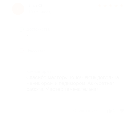
Яна Ф.
★
★
★
★
★
Я
10 лет назад
Достоинства
-
Недостатки
-
Комментарий
Спасибо мастеру Тоне! Очень довольна
маникюром и педикюром. Аккуратная
работа. Мастер замечательная.
Отзыв полезен?
1