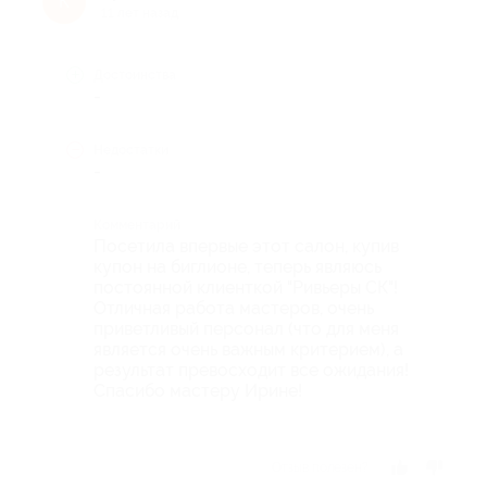
К
11 лет назад
Достоинства
-
Недостатки
-
Комментарий
Посетила впервые этот салон, купив
купон на биглионе, теперь являюсь
постоянной клиенткой "Ривьеры СК"!
Отличная работа мастеров, очень
приветливый персонал (что для меня
является очень важным критерием), а
результат превосходит все ожидания!
Спасибо мастеру Ирине!
Отзыв полезен?