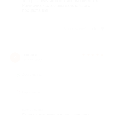
Теперь я буду их постоянным клиентом!
Риммочка желаю вам дальнейшего
процветания!
Отзыв полезен?
юлия д.
★
★
★
★
★
ю
11 лет назад
Достоинства
-
Недостатки
-
Комментарий