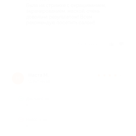
Была на стрижке с окрашиванием,
экранированием, маской, очень
довольна результатом! Всем
рекомендую посетить салон!!
Отзыв полезен?
Настя М.
★
★
★
★
★
Н
11 лет назад
Достоинства
-
Недостатки
-