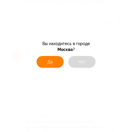
Спасибо огромное мастеру Ирине!
Отзыв полезен?
Вы находитесь в городе
Москва
?
Катерина Я.
★
★
★
★
★
К
11 лет назад
Да
Нет
Достоинства
-
Недостатки
-
Комментарий
Всё очень понравилось. Римма
прекрасный мастер просто умница.