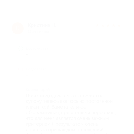
Кристина Н.
★
★
★
★
★
К
11 лет назад
Достоинства
-
Недостатки
-
Комментарий
Посетила,однажды, этот салон по
купону теперь являюсь их постоянной
клиенткой! Замечательное
обслуживание, приветливый персонал (
что для меня является очень важным
критерием ), результатом очень
довольна при каждом посещении!