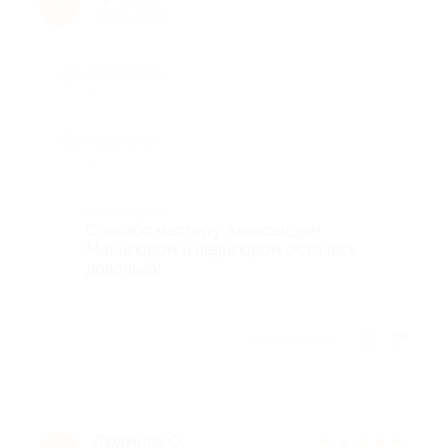
и
10 лет назад
Достоинства
-
Недостатки
-
Комментарий
Спасибо мастеру Александре!
Маникюром и педикюром осталась
довольна!
Отзыв полезен?
Людмила О.
★
★
★
★
★