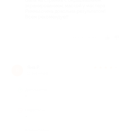
Была на стрижке с окрашиванием,
экранированием, маской у мастера
Риммы,очень довольна результатом!
Всем рекомендую!!
Отзыв полезен?
Яна Р.
★
★
★
★
★
Я
11 лет назад
Достоинства
-
Недостатки
-
Комментарий