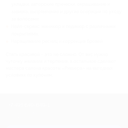
укладки, авторские прически, окрашивание и
завивка, выпрямление и другие операции по уходу
за волосами;
Нейл-сервис: маникюр и педикюр с различными
покрытиями;
Наращивание ресниц и коррекция бровей.
Стать красивой – это не сложно. От вас нужно
чуточку желания и терпения, а остальное сделают
мастера салона красоты «Ривьера» на выгодных
условиях по купонам.
+7 495 649-649-1
Для звонка из Москвы
и регионов России