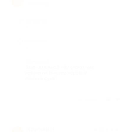
Л
10 лет назад
Достоинства
-
Недостатки
-
Комментарий
Замечательно!!! Ноготочки как
конфетки! Мастер хороший.
Рекомендую!
Отзыв полезен?
Кристина Н.
★
★
★
★
★