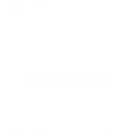
Анна Ш.
★
★
★
★
★
А
10 лет назад
Достоинства
-
Недостатки
-
Комментарий
Спасибо мастеру, отличный маникюр и
педикюр. Лак очень долго держался.
Отзыв полезен?
ирина О.
★
★
★
★
★