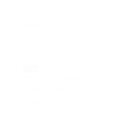
Биозавивка, плетение кос, окрашивание
и коррекция бровей
г. Краснодар, Ставропольская
ул, д. 159
Куплено 75
от 135 руб.
–70%
Окрашивание, плетение кос, коррекция
бровей и другое в салоне «Ривьера ск»
г. Краснодар, Ставропольская
ул, д. 159
Куплено 64
от 135 руб.