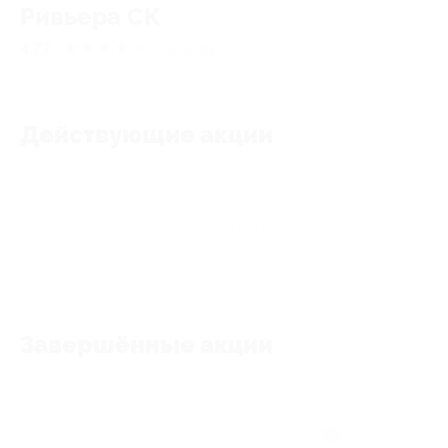
Ривьера СК
4.77
★
★
★
★
★
31
отзыв
Действующие акции
Акции отсутствуют
Завершённые акции