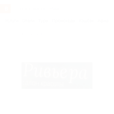
Услуги
Отели
Туры
Промокоды
Кэшбэк
Афиша 
Бренды
Ривьера СК