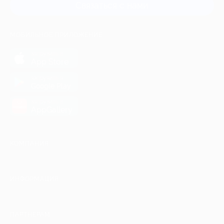
Связаться с нами
МОБИЛЬНОЕ ПРИЛОЖЕНИЕ
загрузить в
App Store
загрузить в
Google Play
загрузить в
AppGallery
КОМПАНИЯ
ИНФОРМАЦИЯ
ПАРТНЕРАМ