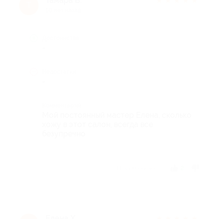
Тамара Б.
★
★
★
★
★
Т
10 лет назад
Достоинства
-
Недостатки
-
Комментарий
Мой постоянный мастер Елена, сколько
хожу в этот салон, всегда все
безупречно
Отзыв полезен?
2
Елена Х.
★
★
★
★
★