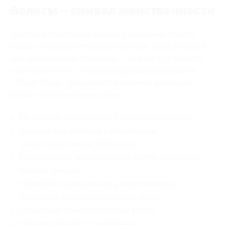
Волосы – символ женственности
Здоровые блестящие волосы украшение любого
образа. Короткая стильная стрижка, коса до пояса
или оригинальная прическа – главное чувствовать
себя гармонично. Парикмахеры салона красоты
«Royal Style» предлагают максимум для ваших
волос по приемлемым ценам:
Модельные и контурные стрижки с укладкой;
Окраска без аммиака с мгновенным
реконструктивным эффектом;
Мелирование (венецианское, калифорнийское,
балаяж, омбре);
Кремовое окрашивание, увеличивающее
плотность волос и придающее блеск;
Оживление тонких и тусклых волос;
Кератиновое восстановление;