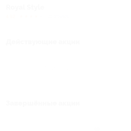
Royal Style
4.92
★
★
★
★
★
38
отзывов
Действующие акции
Акции отсутствуют
Завершённые акции