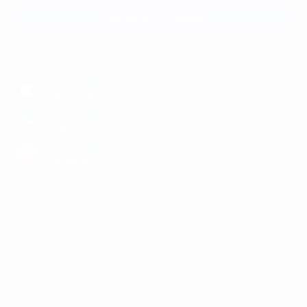
Связаться с нами
МОБИЛЬНОЕ ПРИЛОЖЕНИЕ
загрузить в
App Store
загрузить в
Google Play
загрузить в
AppGallery
КОМПАНИЯ
ИНФОРМАЦИЯ
ПАРТНЕРАМ