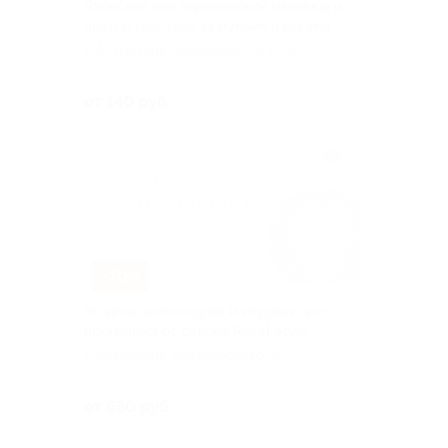
Японский или европейский маникюр и
другой spa-уход за руками и ногами
г. Астрахань, Менжинского ул, д.
3
Куплено 6
от 140 руб.
–70%
Ягодная, шоколадная и медовая spa-
программа от салона Royal Style
г. Астрахань, Менжинского ул,
д. 3
Куплено 39
от 630 руб.