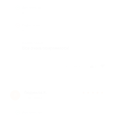
Достоинства
-
Недостатки
-
Комментарий
Все очень понравилось!
Отзыв полезен?
1
Людмила К.
★
★
★
★
★
Л
11 лет назад
Достоинства