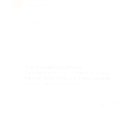
Е
10 лет назад
Достоинства
-
Недостатки
-
Комментарий
Все понравилось. Делала
биоламинирование, стрижку и укладку.
Мастер Люба оставила очень хорошее
впечатление.Приду снова.
Отзыв полезен?
2