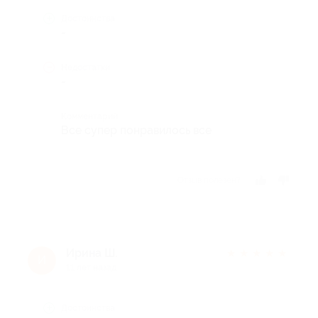
Достоинства
-
Недостатки
-
Комментарий
Все супер понравилось все
Отзыв полезен?
Ирина Ш.
★
★
★
★
★
И
11 лет назад
Достоинства