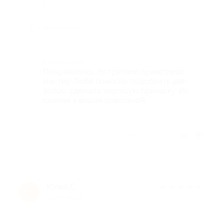
-
Недостатки
-
Комментарий
Понравилось. Встретили приветливо,
мастер Люба помогла подобрать цвет
волос, сделала хорошую прическу. Из
салона я вышла довольной.
Отзыв полезен?
Юлия С.
★
★
★
★
★
Ю
11 лет назад