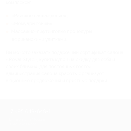
комплексы:
«Райское наслаждение»;
«Мемуары гейши»;
Массажно-лифтинговые процедуры
африканскими улитками.
Вы можете заказать подарочный сертификат салона
«Royal Style», купить купон на скидку для себя и
своих близких. Для постоянных гостей
администрация салона красоты организует
акционные предложения и приятные подарки.
+7 495 649-649-1
Для звонка из Москвы
и регионов России