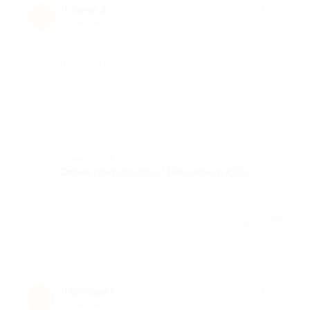
Елена З.
★
★
★
★
★
Е
11 лет назад
Достоинства
-
Недостатки
-
Комментарий
Очень понравилось! Рекомендую!)))
Отзыв полезен?
1
Наталья С.
★
★
★
★
★
Н
11 лет назад