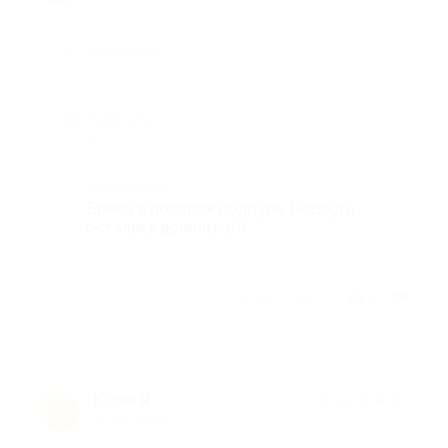
Достоинства
-
Недостатки
-
Комментарий
Брала в подарок подруге. Подруга
осталась довольна)))
Отзыв полезен?
1
Юлия Я.
★
★
★
★
★
Ю
11 лет назад