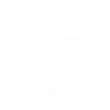
Достоинства
-
Недостатки
-
Комментарий
отличный сервис, обслуживание на
высшем уровне. Спасибо персоналу!
Отзыв полезен?
1