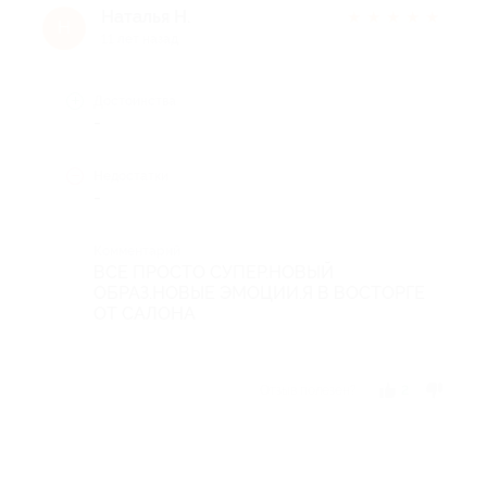
Наталья Н.
★
★
★
★
★
Н
11 лет назад
Достоинства
-
Недостатки
-
Комментарий
ВСЕ ПРОСТО СУПЕР.НОВЫЙ
ОБРАЗ.НОВЫЕ ЭМОЦИИ.Я В ВОСТОРГЕ
ОТ САЛОНА
Отзыв полезен?
2