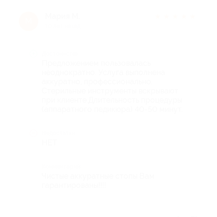
Мария М.
★
★
★
★
★
М
10 лет назад
Достоинства
Предложением пользовалась
неоднократно. Услуга выполнена
аккуратно, профессионально.
Стерильные инструменты вскрывают
при клиенте.Длительность процедуры
(аппаратного педикюра) 40-50 минут.
Недостатки
НЕТ
Комментарий
Чистые аккуратные стопы Вам
гарантированы!!!!