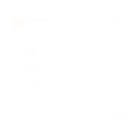
Алена К.
★
★
★
★
★
А
10 лет назад
Достоинства
все!
Недостатки
нет
Комментарий
:)
Отзыв полезен?