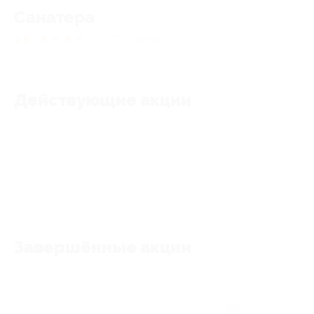
Санатера
4.6
★
★
★
★
★
175
отзывов
Действующие акции
Акции отсутствуют
Завершённые акции