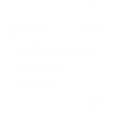
Отзыв полезен?
Валерия Я.
★
★
★
★
★
В
10 лет назад
Достоинства
Отличный врач, все показал, рассказал.
Недостатки
При мне их небыло
Комментарий
Все понравилось)
Отзыв полезен?