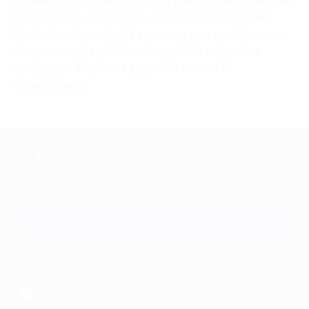
Кроме опытного персонала и качества медицинских
услуг, центр «Санатера» известен и недорогими
ценами, которые будут еще ниже при приобретении
специального купона со скидкой на отдельные
процедуры. Берегите здоровье вместе с
«Санатера»!
+7 495 649-649-1
Для звонка из Москвы
и регионов России
Связаться с нами
МОБИЛЬНОЕ ПРИЛОЖЕНИЕ
загрузить в
App Store