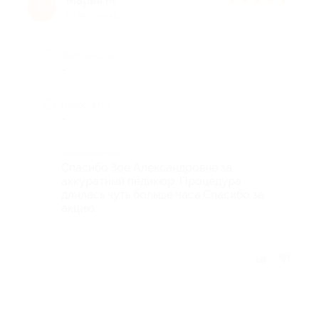
Мария М.
★
★
★
★
★
М
10 лет назад
Достоинства
-
Недостатки
-
Комментарий
Спасибо Зое Александровне за
аккуратный педикюр. Процедура
длилась чуть больше часа.Спасибо за
акцию.
Отзыв полезен?