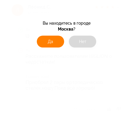
Леонид С.
★
★
★
★
★
Л
10 лет назад
Вы находитесь в городе
Москва
?
Достоинства
Цена
Да
Нет
Недостатки
Расскажите пользователям BIGLION о
недостатках!
Комментарий
Приобрел 2 пары ортопедических
стелек,ношу.Пока всё хорошо)
Отзыв полезен?