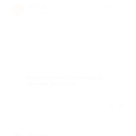
Kricti A.
★
★
★
★
★
K
10 лет назад
Достоинства
-
Недостатки
-
Комментарий
Очень понравилось, рекомендую.
Полезная процедура
Отзыв полезен?