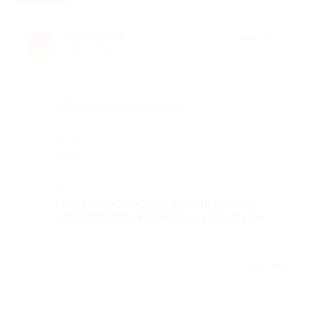
Наталия М.
★
★
★
★
★
Н
9 лет назад
Достоинства
Скорость исполнения.
Недостатки
Нет
Комментарий
Делала индивидуальные стельки на
заказ, быстро, качественно. Советую!
Отзыв полезен?