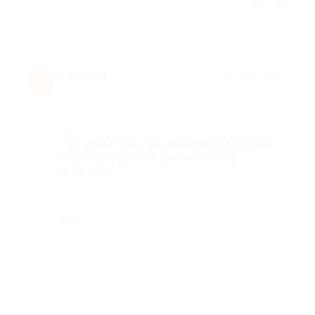
Отзыв полезен?
Юлия Н.
★
★
★
★
★
Ю
10 лет назад
Достоинства
Не первый раз уже делаю медицинский
педикюр в данном салоне. Очень
довольна!
Недостатки
Нет
Комментарий
.