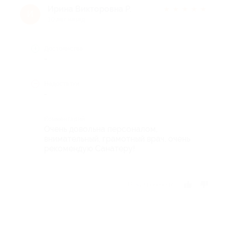
Ирина Викторовна Р.
★
★
★
★
★
И
10 лет назад
Достоинства
-
Недостатки
-
Комментарий
Очень довольна персоналом,
внимательный, грамотный врач, очень
рекомендую Санатеру!
Отзыв полезен?