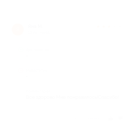
Яна М.
★
★
★
★
★
Я
12 лет назад
Достоинства
-
Недостатки
-
Комментарий
Все здорово.Мне понравилось!Спасибо!
Отзыв полезен?