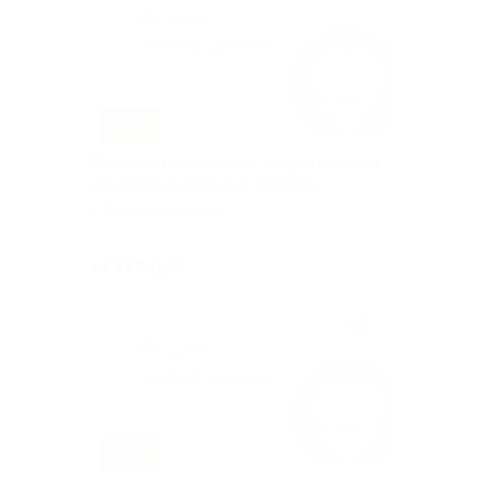
–70%
Маникюр и педикюр от студии красоты
для детей и взрослых «СемьЯ»
г. Ростов-на-Дону,
Космонавтов ул, д. 5в
Куплено 76
от 180 руб.
–77%