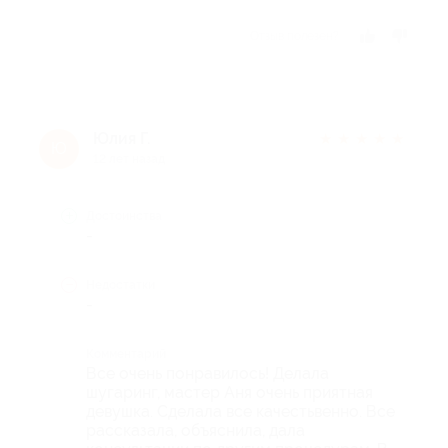
Отзыв полезен?
Юлия Г.
★
★
★
★
★
Ю
12 лет назад
Достоинства
-
Недостатки
-
Комментарий
Все очень понравилось! Делала
шугаринг, мастер Аня очень приятная
девушка. Сделала все качестьвенно. Все
рассказала, объяснила, дала