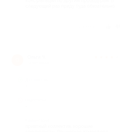
консультации по другим процедурам. В
следующий раз приду туда обязательно.
Отзыв полезен?
Ольга Ч.
★
★
★
★
★
О
12 лет назад
Достоинства
-
Недостатки
-
Комментарий
приятный коллектив, хорошие
специалисты. Дружеская атмосфера.