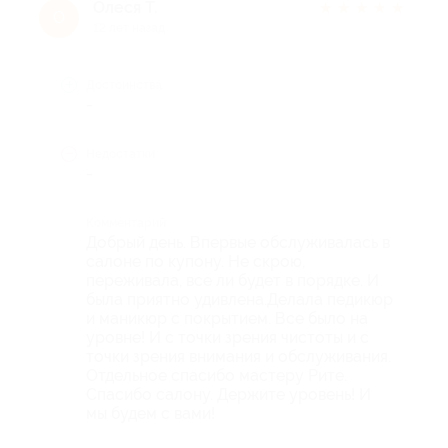
Олеся Т.
★
★
★
★
★
О
12 лет назад
Достоинства
-
Недостатки
-
Комментарий
Добрый день. Впервые обслуживалась в
салоне по купону. Не скрою,
переживала, все ли будет в порядке. И
была приятно удивлена.Делала педикюр
и маникюр с покрытием. Все было на
уровне! И с точки зрения чистоты и с
точки зрения внимания и обслуживания.
Отдельное спасибо мастеру Рите.
Спасибо салону. Держите уровень! И
мы будем с вами!