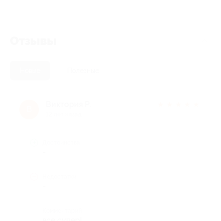
Отзывы
Новые
Полезные
Виктория Р.
★
★
★
★
★
В
12 лет назад
Достоинства
-
Недостатки
-
Комментарий
все супер!