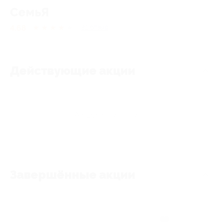
СемьЯ
4.68
★
★
★
★
★
31
отзыв
Действующие акции
Акции отсутствуют
Завершённые акции