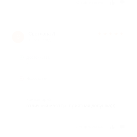
Отзыв полезен?
Светлана Л.
★
★
★
★
★
С
12 лет назад
Достоинства
-
Недостатки
-
Комментарий
отличный мастер! приятная девушка)))
Отзыв полезен?