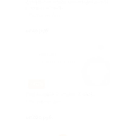
Шугаринг от студии красоты для детей и
взрослых «СемьЯ»
г. Ростов-на-Дону,
Космонавтов ул, д. 5в
Куплено 84
от 46 руб.
–70%
Уход за лицом от студии «СемьЯ»
г. Ростов-на-Дону,
Космонавтов ул, д. 5в
Куплено 72
от 300 руб.