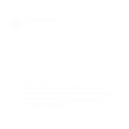
Екатерина К.
★
★
★
★
★
Е
12 лет назад
Достоинства
-
Недостатки
-
Комментарий
Очень понравилось обслуживание,
приветливый и дружелюбный персонал,
пользовалась услугами косметолога -
осталась довольна!
Отзыв полезен?