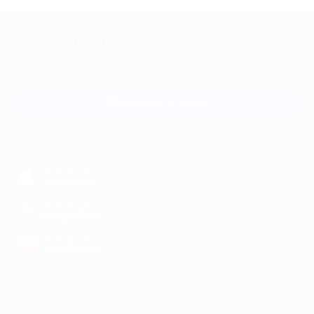
+7 495 649-649-1
Для звонка из Москвы
и регионов России
Связаться с нами
МОБИЛЬНОЕ ПРИЛОЖЕНИЕ
загрузить в
App Store
загрузить в
Google Play
загрузить в
AppGallery
КОМПАНИЯ