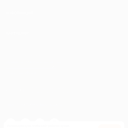
ИНФОРМАЦИЯ
ПАРТНЕРАМ
© 2010-2026 BIGLION
Обработка персональных данных
Пользовательское соглашение
Публичная оферта
Гарантия, поддержка
24 часа и возврат средств
Перейти на полную версию сайта
Используем куки, чтобы сайт работал лучше.