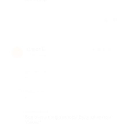
Отзыв полезен?
Олеся Б.
★
★
★
★
★
О
12 лет назад
Достоинства
-
Недостатки
-
Комментарий
Все очень понравилось! Буду клиентом
"Семья"