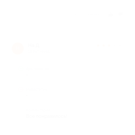
Отзыв полезен?
На Д.
★
★
★
★
★
Н
12 лет назад
Достоинства
-
Недостатки
-
Комментарий
Все понравилось!