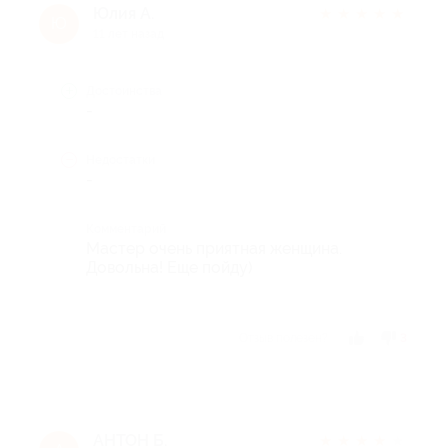
Юлия А.
★
★
★
★
★
Ю
11 лет назад
Достоинства
-
Недостатки
-
Комментарий
Мастер очень приятная женщина.
Довольна! Еще пойду)
Отзыв полезен?
3
АНТОН Б.
★
★
★
★
★