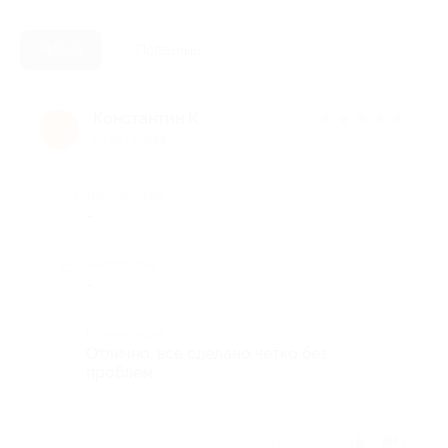
Новые
Полезные
Константин К.
★
★
★
★
★
К
10 лет назад
Достоинства
-
Недостатки
-
Комментарий
Отлично, все сделано четко без
проблем.
Отзыв полезен?
1