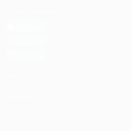
МОБИЛЬНОЕ ПРИЛОЖЕНИЕ
загрузить в
App Store
загрузить в
Google Play
загрузить в
AppGallery
КОМПАНИЯ
ИНФОРМАЦИЯ
ПАРТНЕРАМ