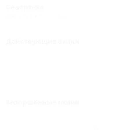
Северянка
4.59
★
★
★
★
★
39
отзывов
Действующие акции
Акции отсутствуют
Завершённые акции