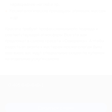
наращивание ногтей и пр.;
Косметологические процедуры: эпиляция, массаж
и др.
Красота требует профессионального подхода и
соответствующей атмосферы. Все это вам
предложат в салоне красоты «Северянка». А чтобы
радость от визита к мастерам-косметологам была
еще выше, вас ждут специальные скидки по купонам
на отдельные услуги салона.
+7 495 649-649-1
Для звонка из Москвы
и регионов России
Связаться с нами