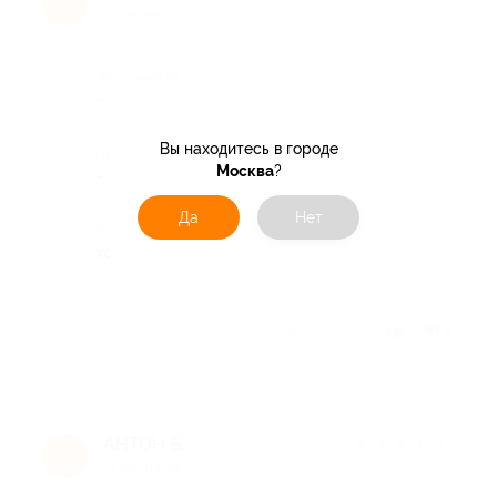
А
11 лет назад
Достоинства
-
Вы находитесь в городе
Недостатки
Москва
?
-
Да
Нет
Комментарий
хорошее обслуживание, вовремя
Отзыв полезен?
3
АНТОН Б.
★
★
★
★
★
А
11 лет назад