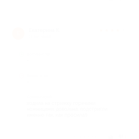
Екатерина К.
★
★
★
★
★
Е
11 лет назад
Достоинства
-
Недостатки
-
Комментарий
ходила на стрижку горячими
ножницами, довольна, подстригли
именно так, как просила!)
Отзыв полезен?
1