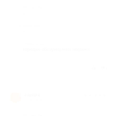
Достоинства
-
Недостатки
-
Комментарий
хорошее обслуживание, вовремя
Отзыв полезен?
2
елена к.
★
★
★
★
★
е
11 лет назад
Достоинства