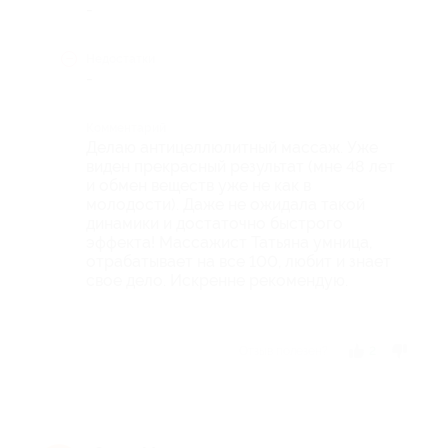
-
Недостатки
-
Комментарий
Делаю антицеллюлитный массаж. Уже
виден прекрасный результат (мне 48 лет
и обмен веществ уже не как в
молодости). Даже не ожидала такой
динамики и достаточно быстрого
эффекта! Массажист Татьяна умница,
отрабатывает на все 100, любит и знает
свое дело. Искренне рекомендую.
Отзыв полезен?
2