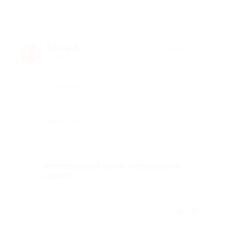
Елена Ж.
★
★
★
★
★
Е
11 лет назад
Достоинства
-
Недостатки
-
Комментарий
замечательный салон, массажистка
супер!!!
Отзыв полезен?
2