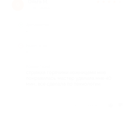
Ольга М.
★
★
★
★
★
О
11 лет назад
Достоинства
-
Недостатки
-
Комментарий
стрижка горячими ножницами мне
понравилась, мастер уделила мне 40
мин., все сделала по технологии.
Отзыв полезен?