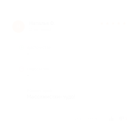
Наталья Ф.
★
★
★
★
★
Н
11 лет назад
Достоинства
-
Недостатки
-
Комментарий
Массажистки- чудо!
Отзыв полезен?
3