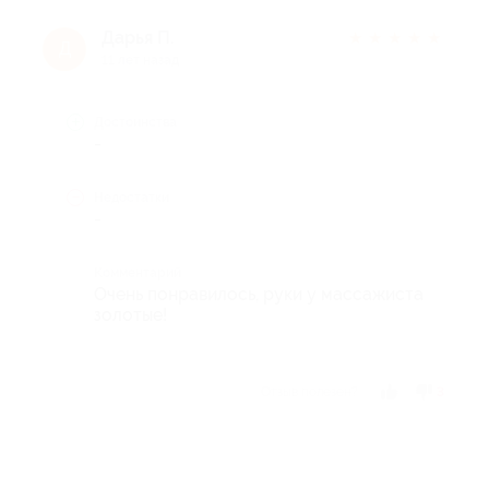
Дарья П.
★
★
★
★
★
Д
11 лет назад
Достоинства
-
Недостатки
-
Комментарий
Очень понравилось, руки у массажиста
золотые!
Отзыв полезен?
3