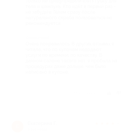
Только не предупредили взять губку для
тела и шампунь. Кто идёт в первый раз -
не забудьте. Гелем сразу после
натурального скраба пользоваться не
рекомендуется.
Комментарий
Очень понравилось. В других отзывах я
читала, что по купонам недодают
услуги по времени, по качеству. В
данном салоне такого нет: я пробыла на
процедурах даже дольше, чем было
написано в купоне.
Отзыв полезен?
Екатерина Г.
★
★
★
★
★
Е
8 лет назад