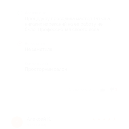
Достоинства
Процедуру проводила мастер Татьяна,
никаких нареканий на ее работу не
было. Профессионал своего дела
Недостатки
Не заметила
Комментарий
Просторный салон
Отзыв полезен?
3
Алексей К.
★
★
★
★
★
А
8 лет назад