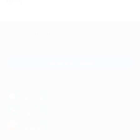
купону.
+7 495 649-649-1
Для звонка из Москвы
и регионов России
Связаться с нами
МОБИЛЬНОЕ ПРИЛОЖЕНИЕ
загрузить в
App Store
загрузить в
Google Play
загрузить в
AppGallery