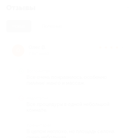
Отзывы
Новые
Полезные
Олег В.
★
★
★
★
★
О
7 лет назад
Достоинства
Все очень понравилось, особенно
пиллинг манго и массаж.
Недостатки
Все процедуры в одной небольшой
комнате.
Комментарий
В целом неплохо, но площадь салона
очень небольшая.