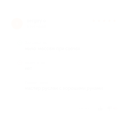
sergey o.
★
★
★
★
★
s
9 лет назад
Достоинства
мило. массаж при свечах
Недостатки
нет
Комментарий
мастер руслан с хорошими руками.
Отзыв полезен?
40