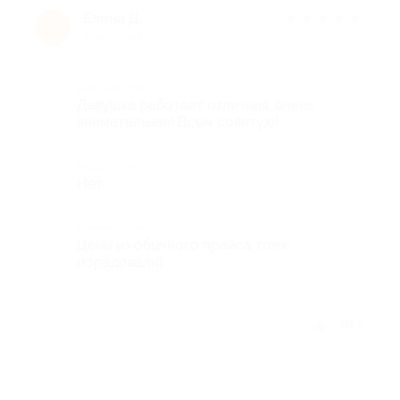
Елена Д.
★
★
★
★
★
Е
8 лет назад
Достоинства
Девушка работает отличная, очень
внимательная! Всем советую!
Недостатки
Нет
Комментарий
Цены из обычного прайса тоже
порадовали)
Отзыв полезен?
6