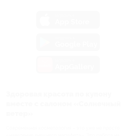
загрузить в
App Store
загрузить в
Google Play
загрузить в
AppGallery
Здоровая красота по купону
вместе с салоном «Солнечный
ветер»
Современная косметология – это уже не просто
«наведение внешнего марафета». Это работа на