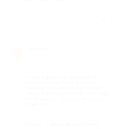
Отзыв полезен?
1
Светлана П.
★
★
★
★
★
С
7 лет назад
Достоинства
Очень понравилась процедура в
кедровой бочке: такой аромат от
аромамасла (у меня был розмарин)!
Тело полностью расслабляется, поры
раскрываются. Персонал вежливый,
отзывчивый.
Недостатки
В-общем и целом не обнаружено.