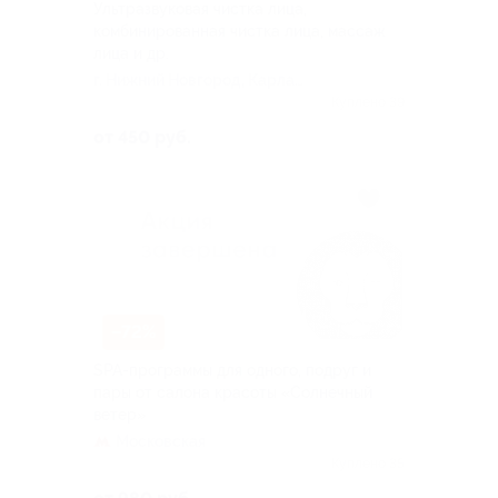
Ультразвуковая чистка лица,
комбинированная чистка лица, массаж
лица и др.
г. Нижний Новгород, Карла
Маркса ул, д. 44
Куплено 39
от 450 руб.
–72%
SPA-программы для одного, подруг и
пары от салона красоты «Солнечный
ветер»
Московская
Куплено 35