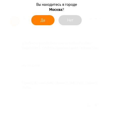
Вы находитесь в городе
Москва
?
Наталья М.
★
★
★
★
★
Да
Нет
Н
9 лет назад
Достоинства
удобное расположение, отзывчивый
персонал, соотношение цена/качество
Недостатки
не нашла
Комментарий
Прекрасный массажист, мастер своего
дела.
Отзыв полезен?
15