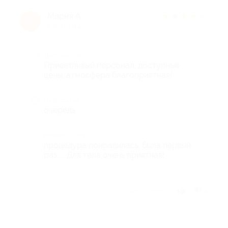
Мария А.
★
★
★
★
★
М
9 лет назад
Достоинства
Приветливый персонал, доступные
цены, атмосфера благоприятная!
Недостатки
очередь
Комментарий
процедура понравилась, была первый
раз..... Для тела очень приятная!
Отзыв полезен?
3