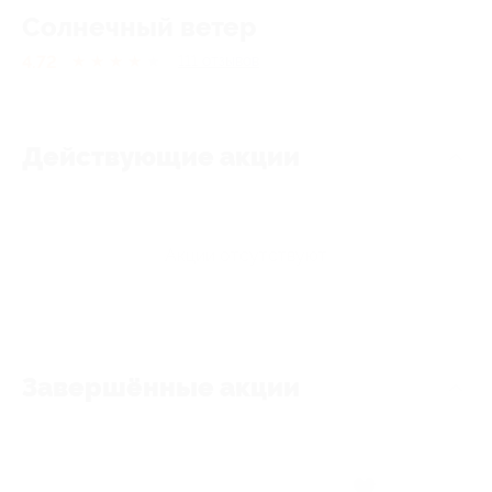
Солнечный ветер
4.72
★
★
★
★
★
111
отзывов
Действующие акции
Акции отсутствуют
Завершённые акции