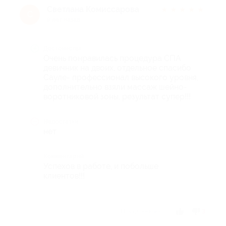
Светлана Комиссарова
★
★
★
★
★
С
9 лет назад
Достоинства
Очень понравилась процедура СПА
девичник на двоих, отдельное спасибо
Сауле- профессионал высокого уровня,
дополнительно взяли массаж шейно-
воротниковой зоны, результат супер!!!
Недостатки
нет
Комментарий
Успехов в работе, и побольше
клиентов!!!
Отзыв полезен?
3