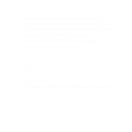
Достоинства
Очень понравилась процедура СПА
девичник на двоих, отдельное спасибо
Сауле- профессионал высокого уровня,
результат супер!!!Очень все
понравилось!!!Остались только
положительные эмоции
Недостатки
Нет
Комментарий
Успехов в работе, побольше клиентов
Отзыв полезен?
6