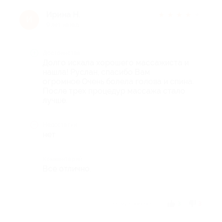
Ирина Н.
★
★
★
★
★
И
9 лет назад
Достоинства
Долго искала хорошего массажиста и
нашла! Руслан, спасибо Вам
огромное.Очень болела голова и спина.
После трех процедур массажа стало
лучше.
Недостатки
нет
Комментарий
Все отлично.
Отзыв полезен?
3
3