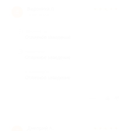
Вероника Л.
★
★
★
★
★
В
10 лет назад
Достоинства
Отличное заведение
Недостатки
Отличное заведение
Комментарий
Отличное заведение
Отзыв полезен?
Дмитрий А.
★
★
★
★
★