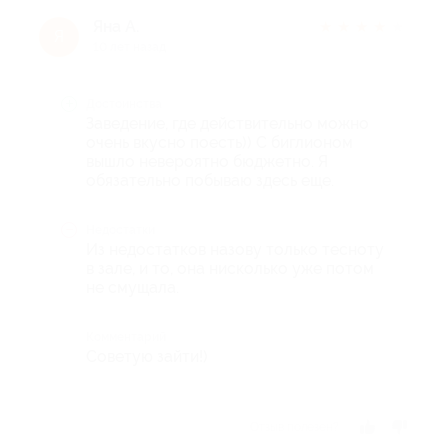
Яна А.
★
★
★
★
★
Я
10 лет назад
Достоинства
Заведение, где действительно можно
очень вкусно поесть)) С биглионом
вышло невероятно бюджетно. Я
обязательно побываю здесь еще.
Недостатки
Из недостатков назову только тесноту
в зале, и то, она нисколько уже потом
не смущала.
Комментарий
Советую зайти!)
Отзыв полезен?