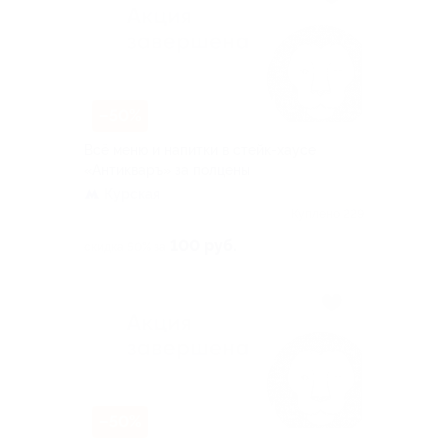
–50%
Всё меню и напитки в стейк-хаусе
«Антикваръ» за полцены
Курская
Куплено 229
100 руб.
скидка 50% за
–50%