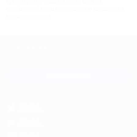
Купите купон и подарите себе и близким
незабываемый вечер в атмосферном заведении на
выгодных условиях.
+7 495 649-649-1
Для звонка из Москвы
и регионов России
Связаться с нами
МОБИЛЬНОЕ ПРИЛОЖЕНИЕ
загрузить в
App Store
загрузить в
Google Play
загрузить в