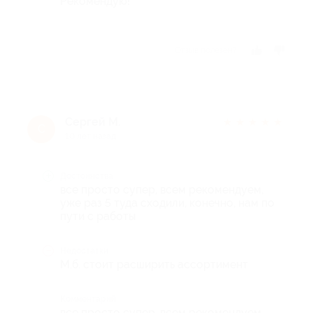
Рекомендую!
Отзыв полезен?
Сергей М.
★
★
★
★
★
С
10 лет назад
Достоинства
все просто супер, всем рекомендуем,
уже раз 5 туда сходили, конечно, нам по
пути с работы
Недостатки
М.б. стоит расширить ассортимент
Комментарий
все просто супер, всем рекомендуем,