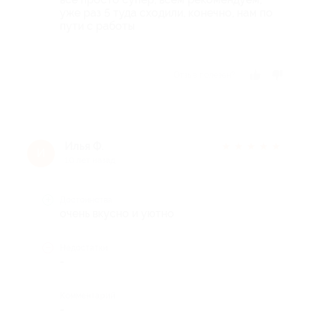
уже раз 5 туда сходили, конечно, нам по
пути с работы
Отзыв полезен?
Илья Ф.
★
★
★
★
★
И
10 лет назад
Достоинства
очень вкусно и уютно
Недостатки
-
Комментарий
-