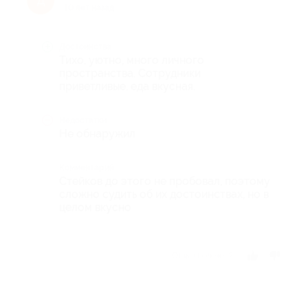
Д
10 лет назад
Достоинства
Тихо, уютно, много личного
пространства. Сотрудники
приветливые, еда вкусная.
Недостатки
Не обнаружил
Комментарий
Стейков до этого не пробовал, поэтому
сложно судить об их достоинствах, но в
целом вкусно
Отзыв полезен?