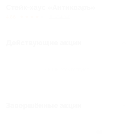
Стейк-хаус «Антикваръ»
4.86
★
★
★
★
★
35
отзывов
Действующие акции
Акции отсутствуют
Завершённые акции