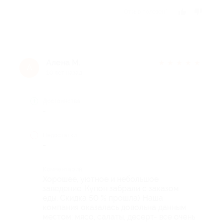
Отзыв полезен?
Алена М.
★
★
★
★
★
А
10 лет назад
Достоинства
-
Недостатки
-
Комментарий
Хорошее, уютное и небольшое
заведение. Купон забрали с заказом
еды. Скидка 50 % прошла) Наша
компания оказалась довольна данным
местом: мясо, салаты, десерт- все очень