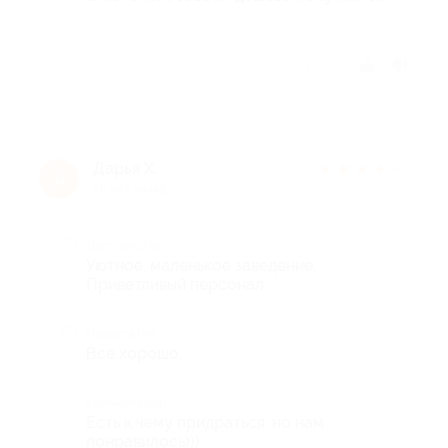
Отзыв полезен?
Дарья Х.
★
★
★
★
★
Д
10 лет назад
Достоинства
Уютное, маленькое заведение.
Приветливый персонал.
Недостатки
Все хорошо.
Комментарий
Есть к чему придраться, но нам
понравилось)))