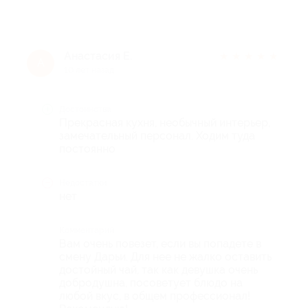
Анастасия Е.
★
★
★
★
★
А
10 лет назад
Достоинства
Прекрасная кухня, необычный интерьер,
замечательный персонал. Ходим туда
постоянно
Недостатки
нет
Комментарий
Вам очень повезет, если вы попадете в
смену Дарьи. Для нее не жалко оставить
достойный чай, так как девушка очень
добродушна, посоветует блюдо на
любой вкус, в общем профессионал!