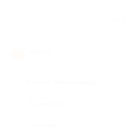
Отзыв полезен?
лариса р.
★
★
★
★
★
л
10 лет назад
Достоинства
Все супер. Всем рекомендую
Недостатки
Нет недостатков
Комментарий
Отлично все