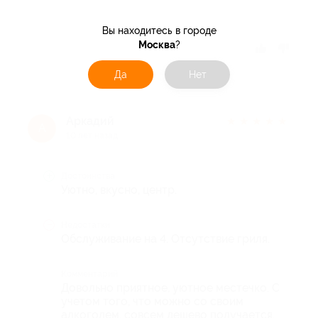
Вы находитесь в городе
Москва
?
Отзыв полезен?
Да
Нет
Аркадий
★
★
★
★
★
А
10 лет назад
Достоинства
Уютно, вкусно, центр.
Недостатки
Обслуживание на 4. Отсутствие гриля.
Комментарий
Довольно приятное, уютное местечко. С
учетом того, что можно со своим
алкоголем, совсем дешево получается.