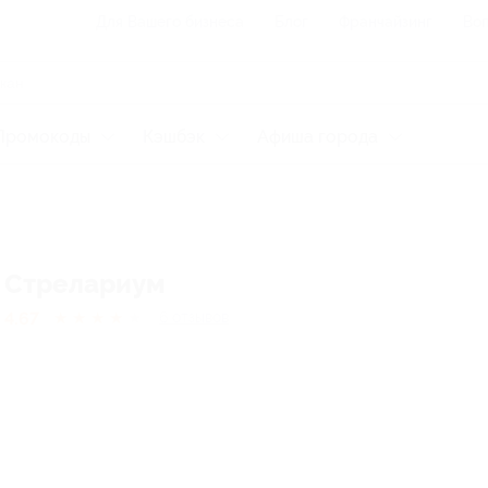
Для Вашего бизнеса
Блог
Франчайзинг
Воп
Промокоды
Кэшбэк
Афиша города
Стрелариум
4.67
★
★
★
★
★
6
отзывов