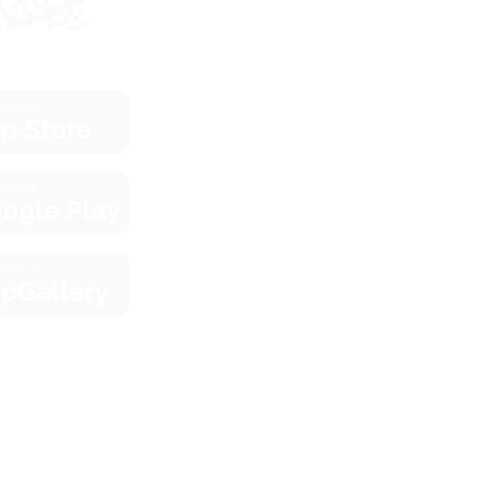
зить в
p Store
зить в
ogle Play
зить в
pGallery