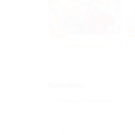
-50%
-
р и педикюр
Развлечения для детей
Контакты
г. Москва, ул. Касаткина, д. 1а