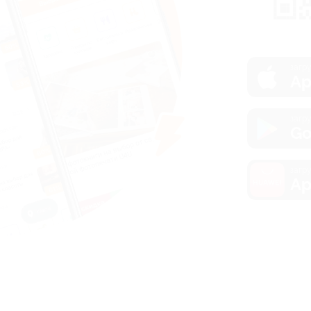
загру
Ap
загру
Go
загру
Ap