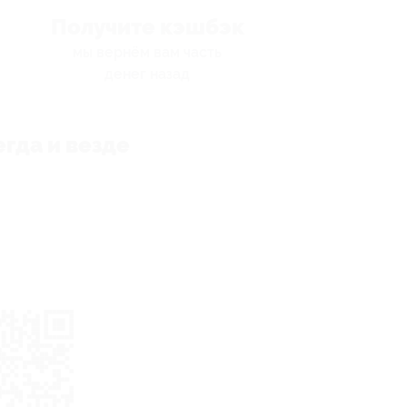
Получите кэшбэк
мы вернём вам часть
денег назад
гда и везде