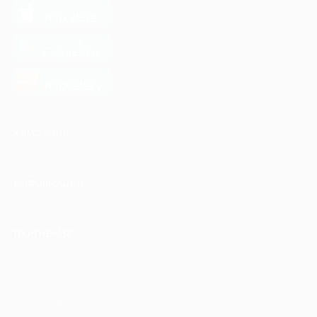
загрузить в
App Store
загрузить в
Google Play
загрузить в
AppGallery
КОМПАНИЯ
ИНФОРМАЦИЯ
ПАРТНЕРАМ
© 2010-2026 BIGLION
Обработка персональных данных