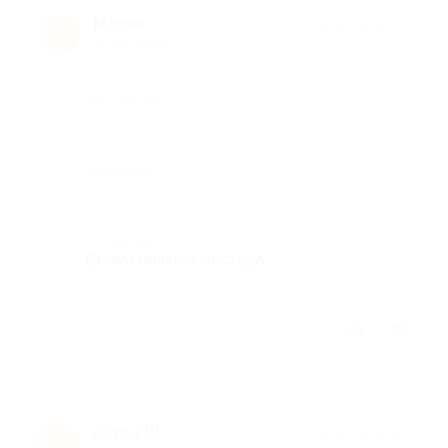
Мария ,.
★
★
★
★
★
М
10 лет назад
Достоинства
-
Недостатки
-
Комментарий
Внимательные мастера.
Отзыв полезен?
1
Дарья Ш.
★
★
★
★
★
Д