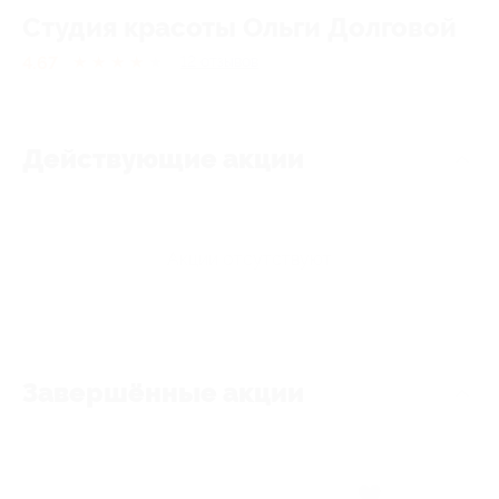
Студия красоты Ольги Долговой
4.67
★
★
★
★
★
12
отзывов
Действующие акции
Акции отсутствуют
Завершённые акции