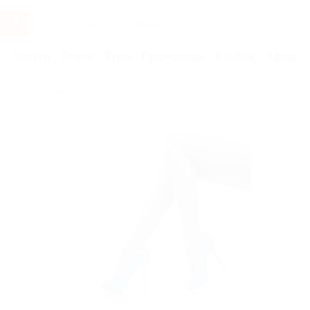
Услуги
Отели
Туры
Промокоды
Кэшбэк
Афиша 
Бренды
Студия красоты Ольги Долговой