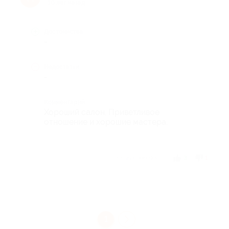
10 лет назад
Достоинства
-
Недостатки
-
Комментарий
Хороший салон. Приветливое
отношение и хорошие мастера.
Отзыв полезен?
3
1
1