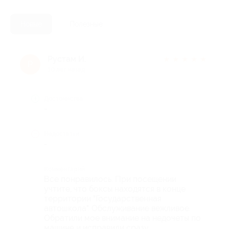
Новые
Полезные
Рустам И.
★
★
★
★
★
Р
10 лет назад
Достоинства
-
Недостатки
-
Комментарий
Все понравилось. При посещении
учтите, что боксы находятся в конце
территории "Государственная
автошкола". Обслуживание вежливое.
Обратили мое внимание на недочеты по
машине и исправили сразу.