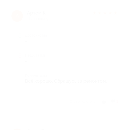
Артем К.
★
★
★
★
★
А
11 лет назад
Достоинства
-
Недостатки
-
Комментарий
Всё хорошо. Обращусь за ремонтом.
Отзыв полезен?
1