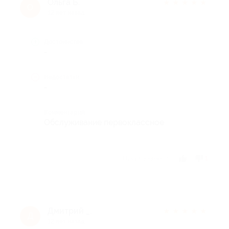
Ольга Б.
★
★
★
★
★
О
12 лет назад
Достоинства
-
Недостатки
-
Комментарий
Обслуживание первоклассное
Отзыв полезен?
1
Дмитрий _.
★
★
★
★
★
Д
12 лет назад