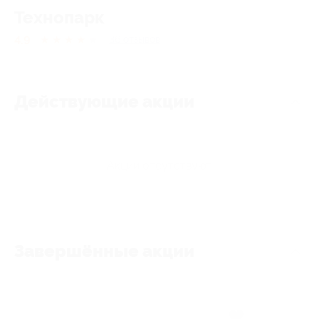
Технопарк
4.9
★
★
★
★
★
36
отзывов
Действующие акции
Акции отсутствуют
Завершённые акции