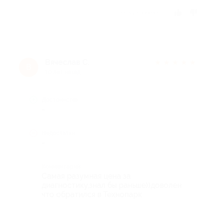
Отзыв полезен?
Вячеслав С.
★
★
★
★
★
В
10 лет назад
Достоинства
-
Недостатки
-
Комментарий
Самая разумная цена за
диагностику,знал бы раньше))доволен
что обратился в Технопарк