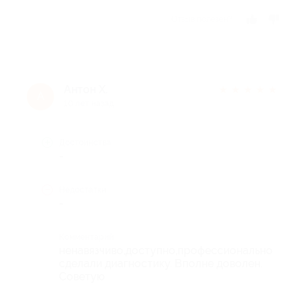
Отзыв полезен?
Антон Х.
★
★
★
★
★
А
10 лет назад
Достоинства
-
Недостатки
-
Комментарий
ненавязчиво,доступно,профессионально
сделали диагностику. Вполне доволен.
Советую