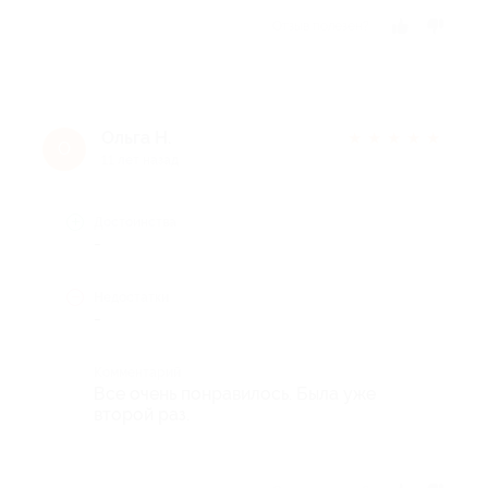
Отзыв полезен?
Ольга Н.
★
★
★
★
★
О
11 лет назад
Достоинства
-
Недостатки
-
Комментарий
Все очень понравилось. Была уже
второй раз.