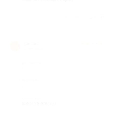
Отзыв полезен?
1
гриша з.
★
★
★
★
★
г
10 лет назад
Достоинства
-
Недостатки
-
Комментарий
все замечательно