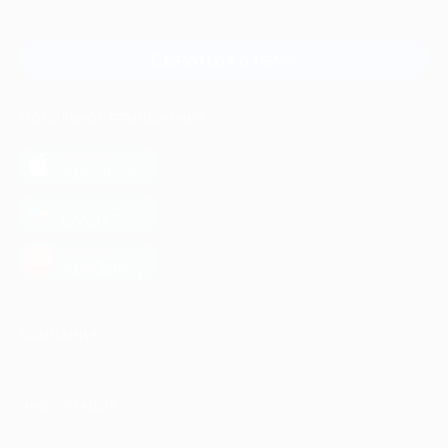
и регионов России
Связаться с нами
МОБИЛЬНОЕ ПРИЛОЖЕНИЕ
загрузить в
App Store
загрузить в
Google Play
загрузить в
AppGallery
КОМПАНИЯ
ИНФОРМАЦИЯ