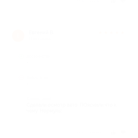
Отзыв полезен?
Евгений В.
★
★
★
★
★
Е
11 лет назад
Достоинства
-
Недостатки
-
Комментарий
Сделали осмотр авто. ПОяснили что к
чему. Нормуль!
Отзыв полезен?