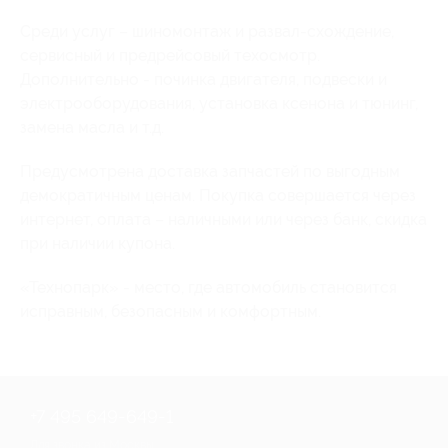
Среди услуг – шиномонтаж и развал-схождение,
сервисный и предрейсовый техосмотр.
Дополнительно - починка двигателя, подвески и
электрооборудования, установка ксенона и тюнинг,
замена масла и т.д.
Предусмотрена доставка запчастей по выгодным
демократичным ценам. Покупка совершается через
интернет, оплата – наличными или через банк, скидка
при наличии купона.
«Технопарк» - место, где автомобиль становится
исправным, безопасным и комфортным.
+7 495 649-649-1
Для звонка из Москвы