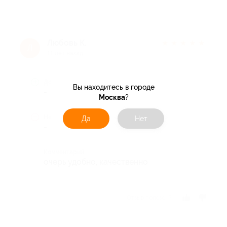
Любовь К.
★
★
★
★
★
Л
11 лет назад
Достоинства
Вы находитесь в городе
-
Москва
?
Недостатки
Да
Нет
-
Комментарий
очерь удобно, качественно
Отзыв полезен?