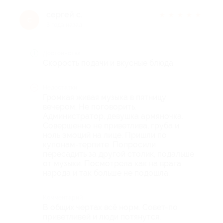
сергей с.
★
★
★
★
★
с
3 года назад
Достоинства
Скорость подачи и вкусные блюда
Недостатки
Громкая живая музыка в пятницу
вечером. Не поговорить.
Администратор, девушка армяночка.
Совершенно не приветлива, груба и
ноль эмоций на лице. Пришли по
купонам-терпите. Попросили
пересадить за другой столик, подальше
от музыки. Посмотрела как на врага
народа и так больше не подошла.
Комментарий
В общих чертах всё норм. Совет-по
приветливей и люди потянутся.