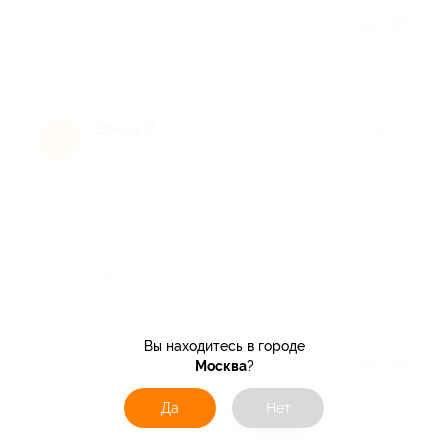
Отзыв полезен?
Елена И.
★
★
★
★
★
Е
4 года назад
Достоинства
-
Недостатки
-
Вы находитесь в городе
Москва
?
Отзыв полезен?
Да
Нет