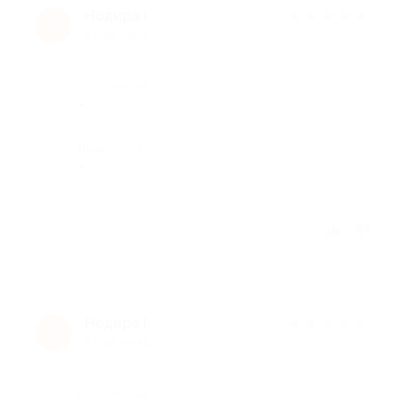
Нодира I.
★
★
★
★
★
Н
4 года назад
Достоинства
-
Недостатки
-
Отзыв полезен?
Нодира I.
★
★
★
★
★
Н
4 года назад
Достоинства