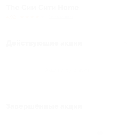
The Сим Сити Home
4.92
★
★
★
★
★
169
отзывов
Действующие акции
Акции отсутствуют
Завершённые акции