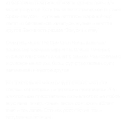
из баранины, телятины, свинины, курицы, рыбы или
морепродуктов. Есть также вегетарианское горячее.
Среди закусок - куриные наггетсы, жареный сыр,
салат из баклажанов, хачапури, жульен и многое
другое. Также есть раздел “Закуски к пиву”.
Салатное меню The Сим Сити Home включает
полностью овощные варианты, Оливье, Цезарь с
курицей или с семгой, салат с языком. Разнообразно
и суповое меню: уха, борщ, суп с тефтелями, суп с
пельменями и многое другое.
Безалкогольное меню радует свежевыжатыми
соками, коктейлями, напитками и лимонадами. А в
алкогольном представлены виды алкоголя на любой
вкус: вина, ликер, коньяк, виски, ром, джин, абсент,
пиво и так далее. Есть как российские, так и
зарубежные позиции.