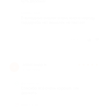
чуть дороже)
Комментарий
В выходные аншлаг очень много народу
гардероба нет вешалок не хватает
Отзыв полезен?
александр м.
★
★
★
★
★
а
3 года назад
Достоинства
Спасибо всё очень хорошо, так
держать.
Недостатки