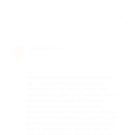
Отзыв полезен?
1
moskvich.21.40
★
★
★
★
★
m
3 года назад
Достоинства
У всех предпочтения по еде конечно
свои , то что я пробовал и пил, всё
понравилось. Паста с курицей пиво,
пиво, коньяк принесли в течении 15 мин.
Алко быстрее. Блюдо из баклажан
вкусно, но чуть баклажан горчил,
возможно шкурка. Принесли в течении
25 мин. Рёбрышки, всегда кажется мясо
мало))) но вкусные, принесли через 45
мин. В принципе с подносом еды по
времени нормально. Народу было не