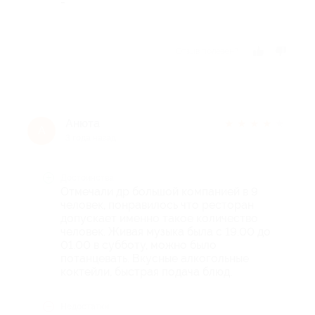
-
Отзыв полезен?
Анюта
★
★
★
★
★
А
3 года назад
Достоинства
Отмечали др большой компанией в 9
человек, понравилось что ресторан
допускает именно такое количество
человек. Живая музыка была с 19.00 до
01.00 в субботу, можно было
потанцевать. Вкусные алкогольные
коктейли, быстрая подача блюд.
Недостатки