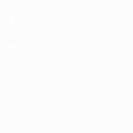
МОБИЛЬНОЕ ПРИЛОЖЕНИЕ
загрузить в
App Store
загрузить в
Google Play
загрузить в
AppGallery
КОМПАНИЯ
ИНФОРМАЦИЯ
ПАРТНЕРАМ