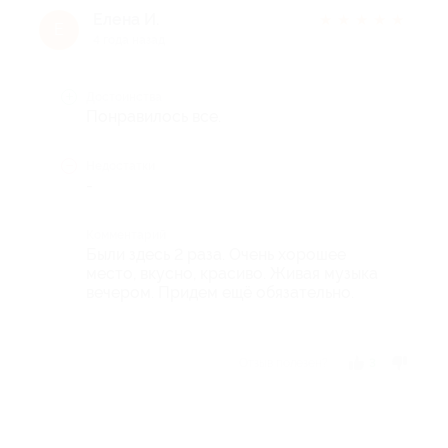
Елена И.
★
★
★
★
★
Е
4 года назад
Достоинства
Понравилось все.
Недостатки
-
Комментарий
Были здесь 2 раза. Очень хорошее
место, вкусно, красиво. Живая музыка
вечером. Придем ещё обязательно.
Отзыв полезен?
3