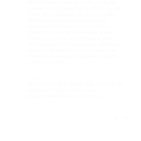
Обязательные чаевые в 10% от общей
суммы. У нас вышли почти 5000. Ну не
тянет обслуживание на такую сумму.
Элементарно у нас качался стол,
официантка пыталась подсунуть
салфетку, но ничего не вышло у нее.
Позвала кого-то из персонала, но в
итоге сказала, что ничего не сделаешь.
Стали сами делать стол, и о чудо, мы
справились на ура, подложив салфетки
с двух сторон))
Комментарий
Мало место для танцев; еда вкусная, но
шашлыки подали холодными;
обшарпанная мебель, туалеты.
Отзыв полезен?