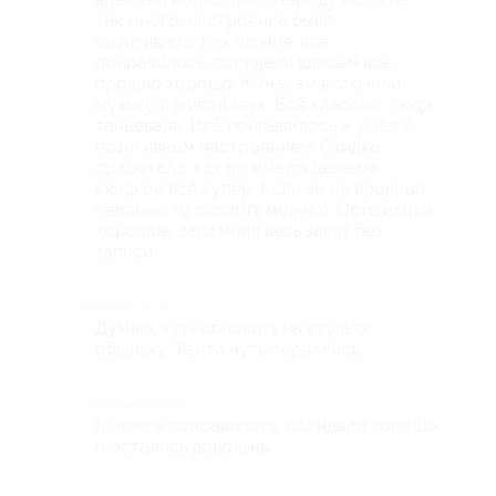
так много, настроение было
позитивное. Как по мне, всё
понравилось, посидели вдвоём всё
прошло хорошо. К 7часам включили
музыку и живой звук. Всё классно, люди
танцевали. Всё понравилось и ушёл с
позитивным настроением. Скидка
сработала, как по мне,по цене со
скидкой всё супер. Если вы не вредный
человек, то сходить можно). Официанты
хорошие. Запомнил весь заказ без
записи.
Недостатки
Думаю, чуть обновить на стульях
обшивку. Те что чуть порвались.
Комментарий
Мне всё понравилось, посидели хорошо
и остались довольны.