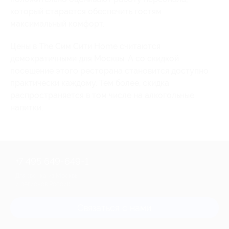
который старается обеспечить гостям
максимальный комфорт.
Цены в The Сим Сити Home считаются
демократичными для Москвы. А со скидкой
посещение этого ресторана становится доступно
практически каждому. Тем более, скидка
распространяется в том числе на алкогольные
напитки.
+7 495 649-649-1
Для звонка из Москвы
и регионов России
Связаться с нами