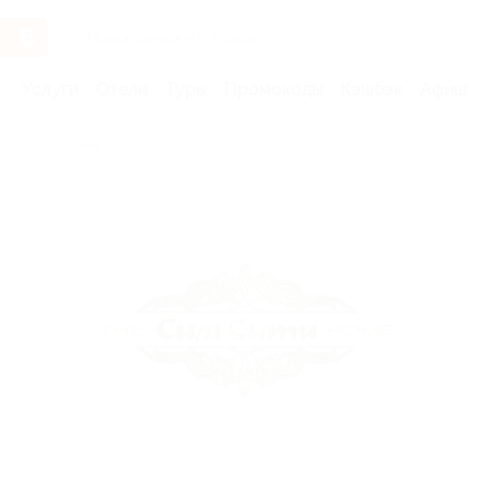
Услуги
Отели
Туры
Промокоды
Кэшбэк
Афиша 
Бренды
The Сим Сити Home