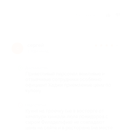
Отзыв полезен?
сергей
★
★
★
★
★
с
3 года назад
Достоинства
Приветливый персонал вежливые и
отзывчивые сотрудники особенно
официант Хаджи приемлемые цены по
купону
Недостатки
Кухня на троечку (не в восторге от
хачапури хинкали люля помидоров с
сыром Филадельфия) не совпадают
цены на сайте и в ресторане (на месте