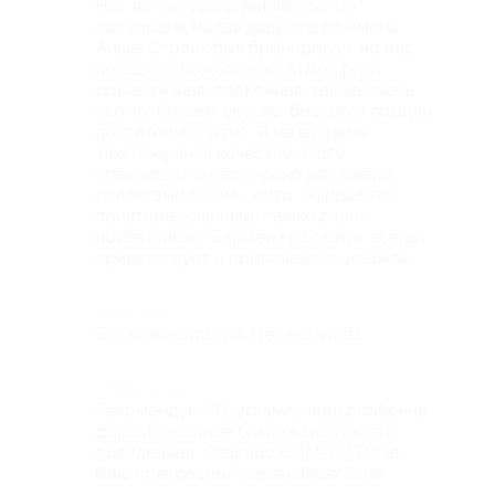
Нас встретила администратор
ресторана милая девушка по имени
Аиша. Столик был бронирован, но нас
посадили пожеланию. Атмосфера
романтичная, спокойная, также очень
уютно. Готовят вкусно, быстро и порции
достаточно сытно. Я не впервые
,поэтому зная качество этого
прекрасного ресторана иду смело
коллегами в Сим - сити. Официанты
приятные,вежливые также очень
приветливые. Бармен красавчик всегда
приветствует и провожает с улыбкой.
Недостатки
Без комментарий. Нет негатива.
Комментарий
Рекомендую !!! Буглама, плов особенно
фаршированные баклажаны просто
обалденная. Спасибо СИМ-СИТИ за
Ваш прекрасный сервисВсех Благ