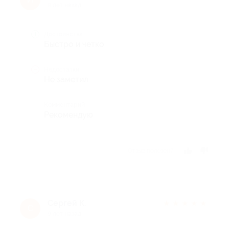
9 лет назад
Достоинства
Быстро и четко
Недостатки
Не заметил
Комментарий
Рекомендую
Отзыв полезен?
Сергей К.
★
★
★
★
★
С
9 лет назад