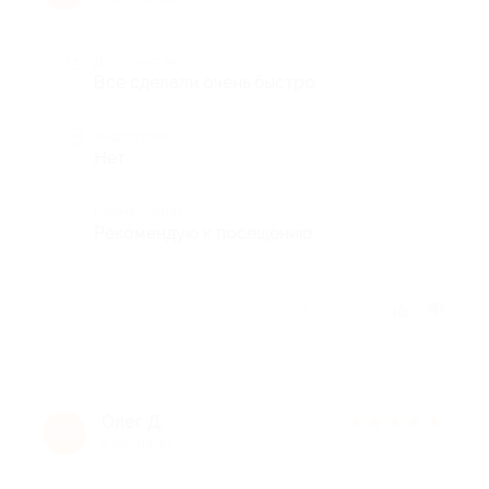
Достоинства
Все сделали очень быстро
Недостатки
Нет
Комментарий
Рекомендую к посещению
Отзыв полезен?
Олег Д.
★
★
★
★
★
О
9 лет назад