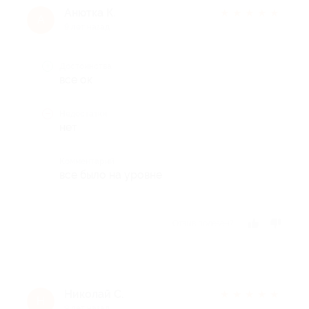
Анютка К.
★
★
★
★
★
А
9 лет назад
Достоинства
все ок
Недостатки
нет
Комментарий
все было на уровне
Отзыв полезен?
Николай С.
★
★
★
★
★
Н
9 лет назад