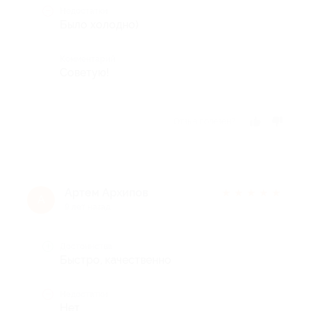
Недостатки
Было холодно)
Комментарий
Советую!
Отзыв полезен?
Артем Архипов
★
★
★
★
★
А
9 лет назад
Достоинства
Быстро, качественно
Недостатки
Нет