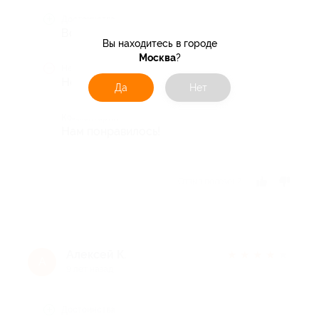
Достоинства
Все здорово!
Вы находитесь в городе
Москва
?
Недостатки
Нет!
Да
Нет
Комментарий
Нам понравилось!
Отзыв полезен?
Алексей К.
★
★
★
★
★
А
9 лет назад
Достоинства