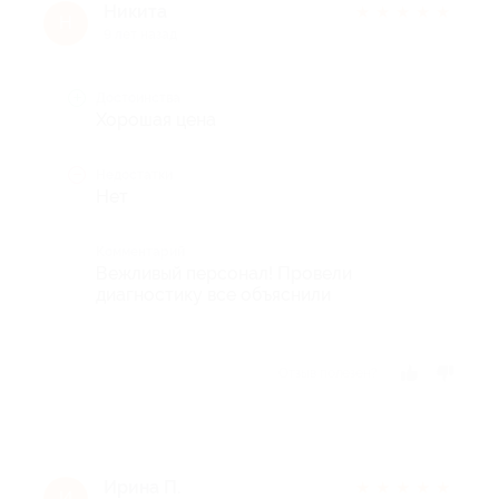
Никита
★
★
★
★
★
Н
9 лет назад
Достоинства
Хорошая цена
Недостатки
Нет
Комментарий
Вежливый персонал! Провели
диагностику все объяснили
Отзыв полезен?
Ирина П.
★
★
★
★
★
И