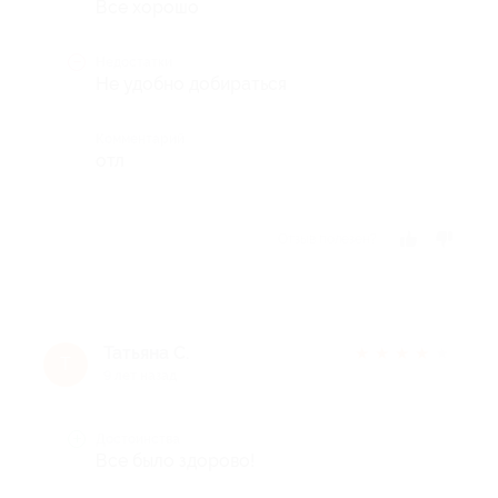
Все хорошо
Недостатки
Не удобно добираться
Комментарий
отл
Отзыв полезен?
Татьяна С.
★
★
★
★
★
Т
9 лет назад
Достоинства
Все было здорово!