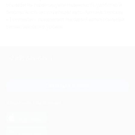
образом вы гарантируете надежность, удобство и
безопасность эксплуатации авто. Автомастерская
«Tiremaster» предлагает выгодный автомобильный
сервис высокого уровня.
+7 495 649-649-1
Для звонка из Москвы
и регионов России
Связаться с нами
МОБИЛЬНОЕ ПРИЛОЖЕНИЕ
загрузить в
App Store
загрузить в
Google Play