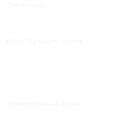
Tiremaster
4.93
★
★
★
★
★
73
отзывa
Действующие акции
Акции отсутствуют
Завершённые акции