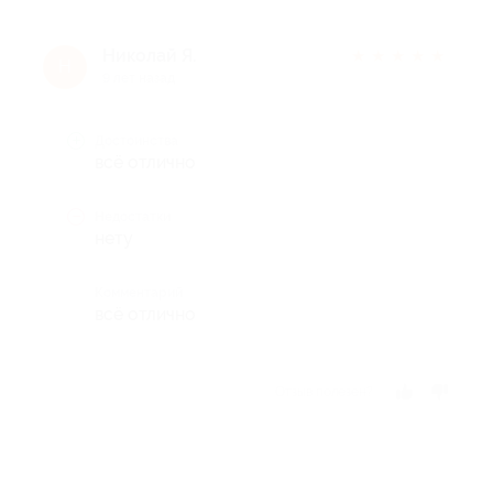
Николай Я.
★
★
★
★
★
Н
9 лет назад
Достоинства
всё отлично
Недостатки
нету
Комментарий
всё отлично
Отзыв полезен?