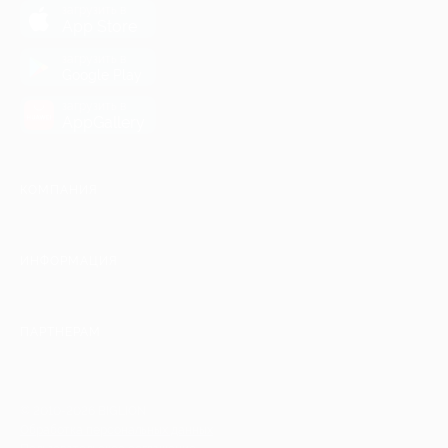
загрузить в
App Store
загрузить в
Google Play
загрузить в
AppGallery
КОМПАНИЯ
ИНФОРМАЦИЯ
ПАРТНЕРАМ
© 2010-2026 BIGLION
Обработка персональных данных