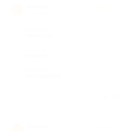
ксения о.
★
★
★
★
★
к
10 лет назад
Достоинства
очень круто
Недостатки
таких нет
Комментарий
Очень здорово!!
Отзыв полезен?
3
Руслан Б.
★
★
★
★
★
Р