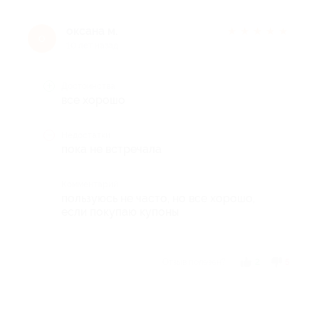
оксана м.
★
★
★
★
★
о
10 лет назад
Достоинства
все хорошо
Недостатки
пока не встречала
Комментарий
пользуюсь не часто, но все хорошо,
если покупаю купоны
Отзыв полезен?
2
5