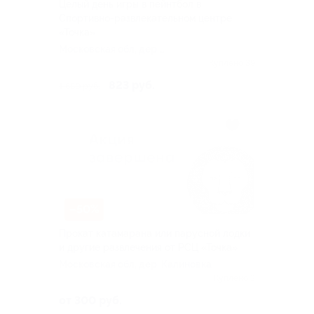
Целый день игры в пейнтбол в
Спортивно-развлекательном центре
«Точка»
Московская обл, дер.
Калиновка
Куплено 39
823 руб.
1 680 руб.
–50%
Прокат катамарана или парусной лодки
и другие развлечения от РСЦ «Точка»
Московская обл, дер. Калиновка
Куплено 3
от 300 руб.