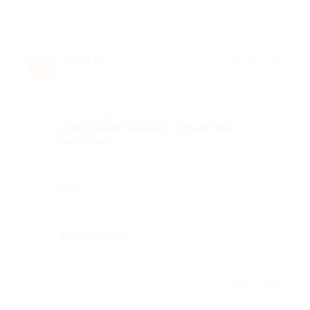
Анна М.
★
★
★
★
★
А
10 лет назад
Достоинства
Доброжелательный и отзывчтвый
персонал
Недостатки
Нет
Комментарий
Все отлично
Отзыв полезен?
2
7