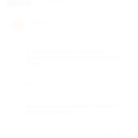
Новые
Полезные
ольга ч.
★
★
★
★
★
о
10 лет назад
Достоинства
Оперативная работа персоонала,
Доброе отношение, профессиональный
подход
Недостатки
Нет
Комментарий
Были там уже не первый раз, вернемся
еще. Всем советую!!
Отзыв полезен?
3
7