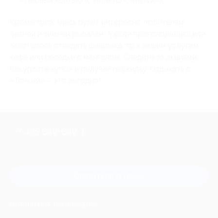
«Первый контакт», «Inferno», «M.A.X»).
Кроме того, здесь будет интересно любителям
летней и зимней рыбалки. А если проголодались или
захотелось отведать шашлыка, то к вашим услугам
кафе или беседки с мангалом. Следите за акциями,
покупайте купон и получайте скидку. Отдыхать с
«Точкой» – это выгодно!
+7 495 649-649-1
Для звонка из Москвы
и регионов России
Связаться с нами
МОБИЛЬНОЕ ПРИЛОЖЕНИЕ