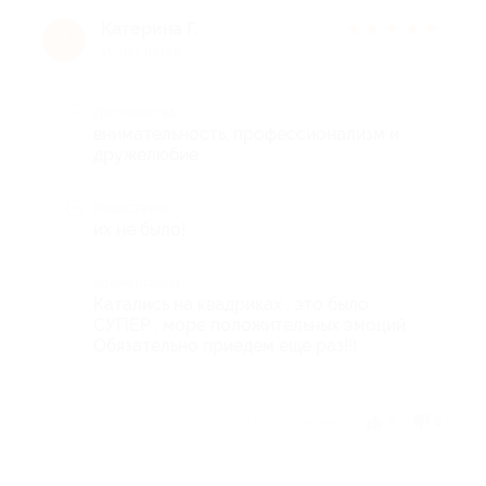
Катерина Г.
★
★
★
★
★
К
10 лет назад
Достоинства
внимательность, профессионализм и
дружелюбие
Недостатки
их не было!
Комментарий
Катались на квадриках , это было
СУПЕР , море положительных эмоций.
Обязательно приедем еще раз!!!
Отзыв полезен?
2
8