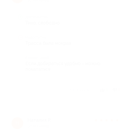
10 лет назад
Достоинства
Тихо, свободно
Недостатки
Трасса была мокрая
Комментарий
Если добираться удобно - можно
покататься
Отзыв полезен?
1
1
Наталия Р.
★
★
★
★
★
Н
10 лет назад