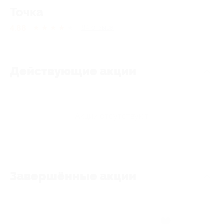
Точка
4.88
★
★
★
★
★
84
отзывa
Действующие акции
Акции отсутствуют
Завершённые акции