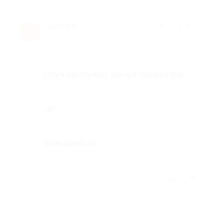
Антон К.
★
★
★
★
★
А
10 лет назад
Достоинства
отличный сервис, очень понравилось
Недостатки
нет
Комментарий
всем советую
Отзыв полезен?
2
3