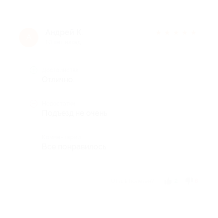
Андрей К.
★
★
★
★
★
А
10 лет назад
Достоинства
Отлично.
Недостатки
Подъезд не очень
Комментарий
Все понравилось
Отзыв полезен?
2
6