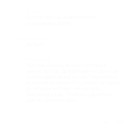
Достоинства
Крытая трасса, внимательное
отношение к детям
Недостатки
не было
Комментарий
Картинг крытый, можно кататься в
любую погоду. Доходчивый инструктаж,
поняла даже дочка 4-х лет. Накатались
всей семьей, брали 12 купонов на семью
из четырех человек. Не хватило.
Захотелось еще. Пришлось докупать
уже по обычной цене.
Отзыв полезен?
2
3