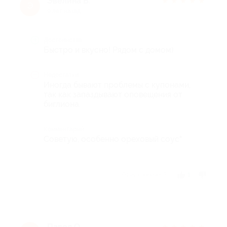
Эвелина Б.
★
★
★
★
★
Э
9 лет назад
Достоинства
Быстро и вкусно! Рядом с домом)
Недостатки
Иногда бывают проблемы с купонами,
так как запаздывают оповещения от
биглиона.
Комментарий
Советую, особенно ореховый соус"
Отзыв полезен?
1
Павел О.
★
★
★
★
★