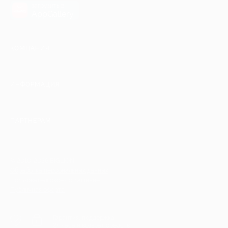
загрузить в
AppGallery
КОМПАНИЯ
ИНФОРМАЦИЯ
ПАРТНЕРАМ
© 2010-2026 BIGLION
Обработка персональных данных
Пользовательское соглашение
Публичная оферта
Гарантия, поддержка
24 часа и возврат средств