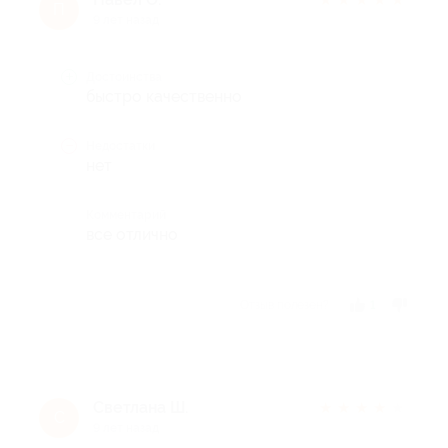
П
9 лет назад
Достоинства
быстро качественно
Недостатки
нет
Комментарий
все отлично
Отзыв полезен?
1
Светлана Ш.
★
★
★
★
★
С
9 лет назад