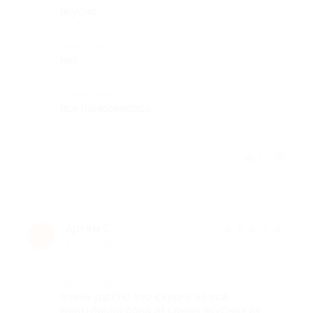
вкусно
Недостатки
нет
Комментарий
все понравилось
Отзыв полезен?
1
Артём С.
★
★
★
★
★
А
9 лет назад
Достоинства
очень удобно что скидка на всё
меню,пицца одна из самых вкусных из