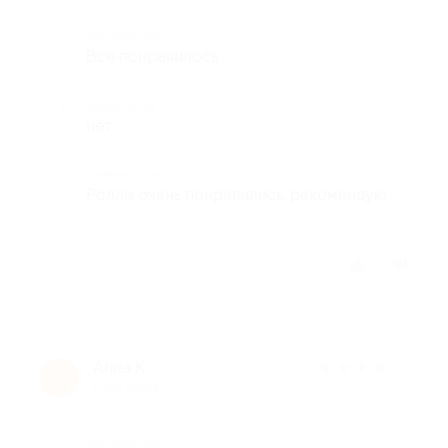
Достоинства
Все понравилось.
Недостатки
нет
Комментарий
Роллы очень понравились, рекомендую.
Отзыв полезен?
1
Анна К.
★
★
★
★
★
А
9 лет назад
Достоинства