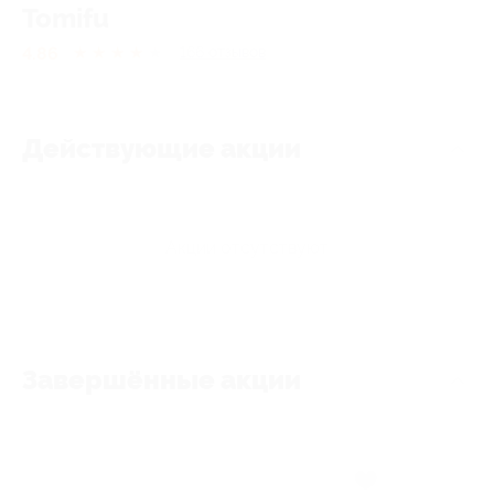
Tomifu
4.86
★
★
★
★
★
166
отзывов
Действующие акции
Акции отсутствуют
Завершённые акции