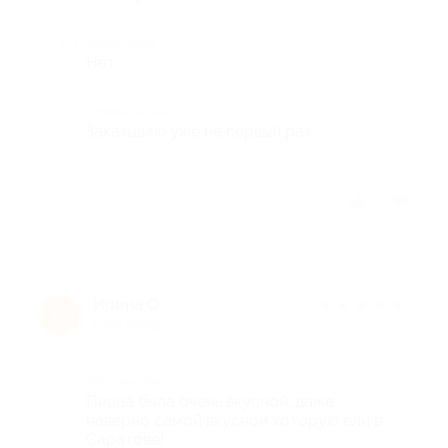
Недостатки
Нет
Комментарий
Заказываю уже не первый раз
Отзыв полезен?
1
Ирина О.
★
★
★
★
★
И
9 лет назад
Достоинства
Пицца была очень вкусной, даже
наверно самой вкусной которую ели в
Саратове!