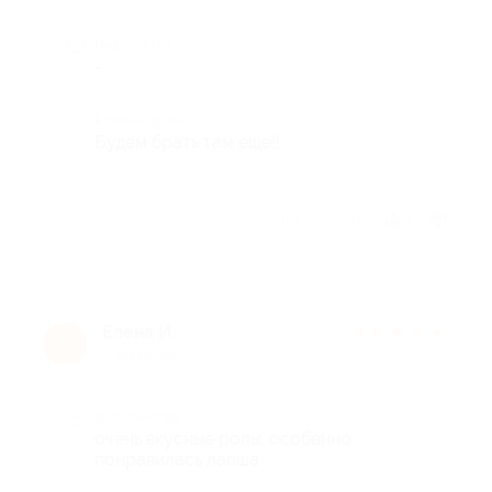
Недостатки
-
Комментарий
Будем брать там еще!!
Отзыв полезен?
1
Елена И.
★
★
★
★
★
Е
9 лет назад
Достоинства
очень вкусные ролы, особенно
понравилась лапша