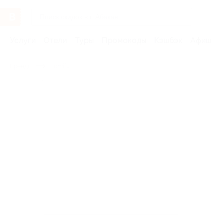
Услуги
Отели
Туры
Промокоды
Кэшбэк
Афиша 
Бренды
Tomifu