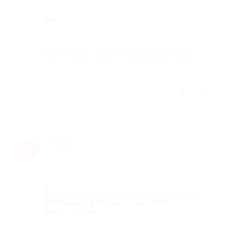
Недостатки
нет
Комментарий
все отлично, но без скидки дороговато
Отзыв полезен?
1
Алиса Г.
★
★
★
★
★
А
9 лет назад
Достоинства
Всегда вкусные роллы. Большие порции.
Заказывали в разных суши барах, но
здесь лучшие!