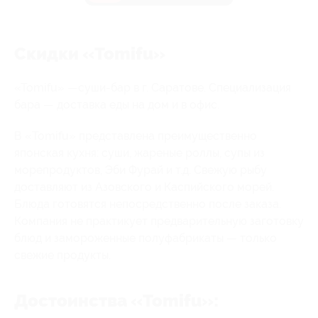
Скидки «Tomifu»
«Tomifu» —суши-бар в г. Саратове. Специализация
бара — доставка еды на дом и в офис.
В «Tomifu» представлена преимущественно
японская кухня: суши, жареные роллы, супы из
морепродуктов, Эби Фурай и т.д. Свежую рыбу
доставляют из Азовского и Каспийского морей.
Блюда готовятся непосредственно после заказа.
Компания не практикует предварительную заготовку
блюд и замороженные полуфабрикаты — только
свежие продукты.
Достоинства «Tomifu»: