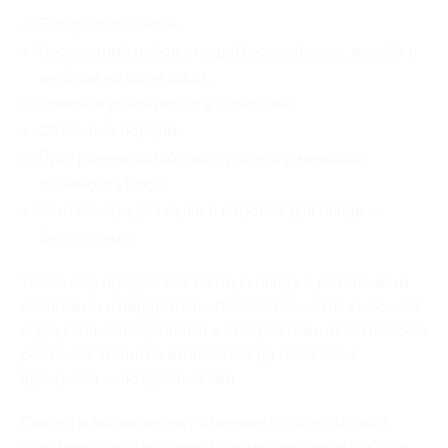
Быстрая доставка;
Бесплатный набор специй (соевый соус, васаби и
имбирь) на один заказ;
Самая вкусная пицца в Саратове;
Объёмные порции;
Программы скидочных купонов уменьшают
стоимость блюд;
Контейнеры для суши и коробка для пиццы —
бесплатные.
Также бар предлагает сытную пиццу с различными
начинками и недорогой «Bubble tea». Это смесь чая
с фруктовыми сиропами и экстрактами экзотических
растений. Напиток взбивается до появления
пузырьков — воздушный чай.
Скидки и акции делают общение с «Tomifu» ещё
приятнее, а еду вкуснее. При заказе свыше 500р —