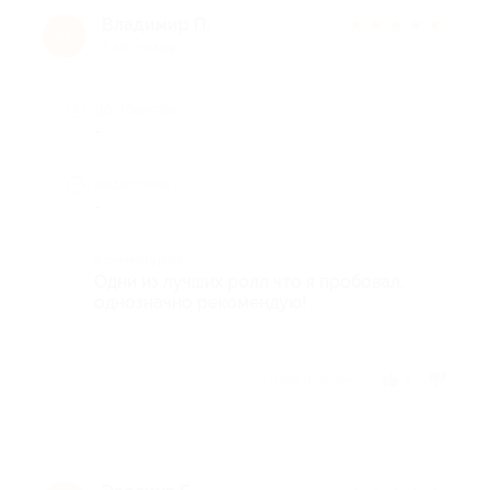
Владимир П.
★
★
★
★
★
В
9 лет назад
Достоинства
-
Недостатки
-
Комментарий
Одни из лучших ролл что я пробовал,
однозначно рекомендую!
Отзыв полезен?
1