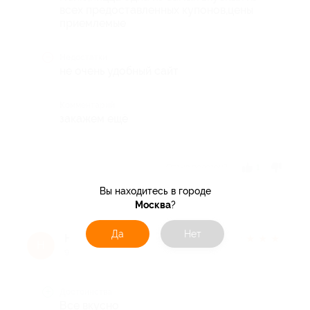
всех предоставленных купонов,цены
приемлемые
Недостатки
не очень удобный сайт
Комментарий
закажем ещё
Отзыв полезен?
1
Вы находитесь в городе
Москва
?
Да
Нет
Наталья П.
★
★
★
★
★
Н
9 лет назад
Достоинства
Все вкусно