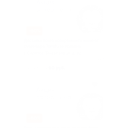
–50%
Доставка всего ассортимента меню от
суши-бара Tomifu за полцены
г. Саратов, Танкистов ул, д. 80
Куплено 223
60 руб.
скидка 50% за
–60%