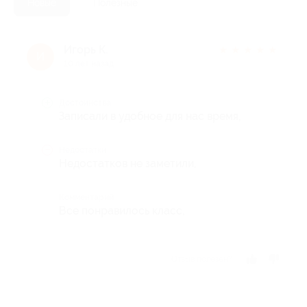
Новые
Полезные
Игорь К.
★
★
★
★
★
И
10 лет назад
Достоинства
Записали в удобное для нас время,
Недостатки
Недостатков не заметили,
Комментарий
Все понравилось класс,
Отзыв полезен?