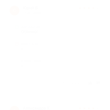
Юрий В.
★
★
★
★
★
Ю
10 лет назад
Достоинства
Отлично!
Недостатки
-
Комментарий
-
Отзыв полезен?
Александра Х.
★
★
★
★
★