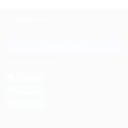
+7 495 649-649-1
Для звонка из Москвы
и регионов России
Связаться с нами
МОБИЛЬНОЕ ПРИЛОЖЕНИЕ
загрузить в
App Store
загрузить в
Google Play
загрузить в
AppGallery
КОМПАНИЯ