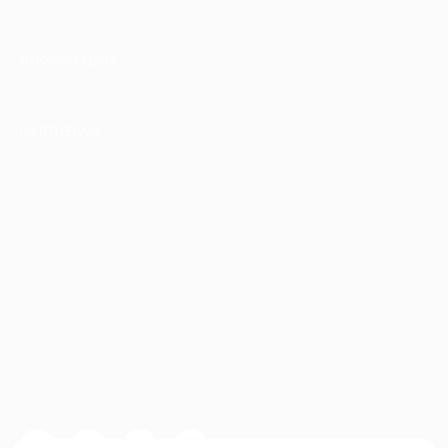
ИНФОРМАЦИЯ
ПАРТНЕРАМ
© 2010-2026 BIGLION
Обработка персональных данных
Пользовательское соглашение
Публичная оферта
Гарантия, поддержка
24 часа и возврат средств
Перейти на полную версию сайта