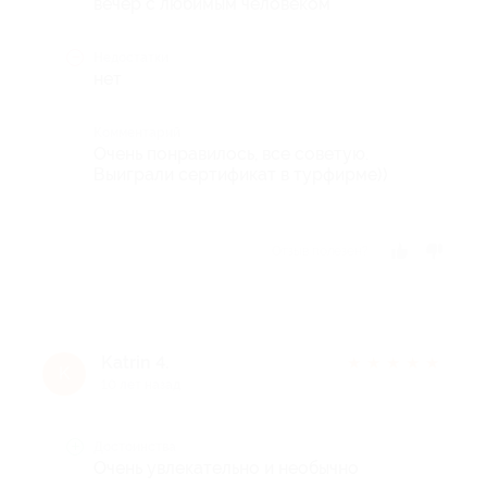
вечер с любимым человеком
Недостатки
нет
Комментарий
Очень понравилось, все советую.
Выиграли сертификат в турфирме))
Отзыв полезен?
Katrin 4.
★
★
★
★
★
K
10 лет назад
Достоинства
Очень увлекательно и необычно