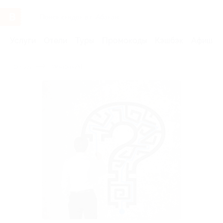
Услуги
Отели
Туры
Промокоды
Кэшбэк
Афиша 
Бренды
УмзаразуМ