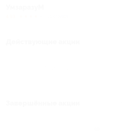
УмзаразуМ
4.93
★
★
★
★
★
55
отзывов
Действующие акции
Акции отсутствуют
Завершённые акции