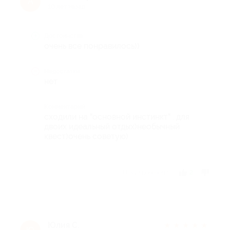
А
10 лет назад
Достоинства
очень все понравилось))
Недостатки
нет
Комментарий
сходили на "основной инстинкт" . для
двоих идеальный отдых)необычный
квест)очень советую)
Отзыв полезен?
2
Юлия С.
★
★
★
★
★