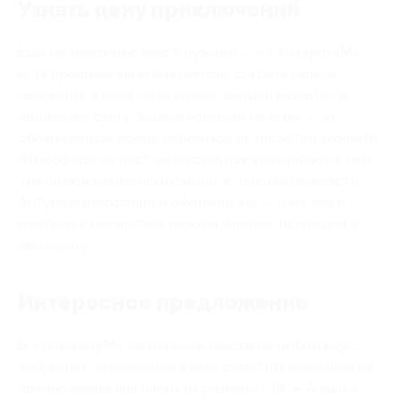
Узнать цену приключений
Еще не знакомы с квест-румами — в «УмзаразуМ»
есть преложения для новичков: сыграть можно
недорого, а цена полученных эмоций и опыта не
поддается счету. Задача команды на игре — за
обозначенное время выбраться из закрытой комнаты.
Атмосфера не даст ни на секунду усомниться в том,
что приключение происходит в действительности.
Антураж декорации и оформление — и вы, как и
мечтали, становитесь героем фильма, попавшим в
передрягу.
Интересное предложение
В «УмзаразуМ» вы найдете квесты на любой вкус:
например, влюбленным стоит обратить внимание на
предложение для двоих из разряда «18+». А еще в