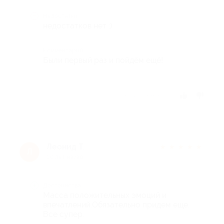
Недостатки
недостатков нет :)
Комментарий
Были первый раз и пойдём ещё!
Отзыв полезен?
Леонид Т.
★
★
★
★
★
Л
10 лет назад
Достоинства
Масса положительных эмоций и
впечатлений.Обязательно придем еще.
Все супер.