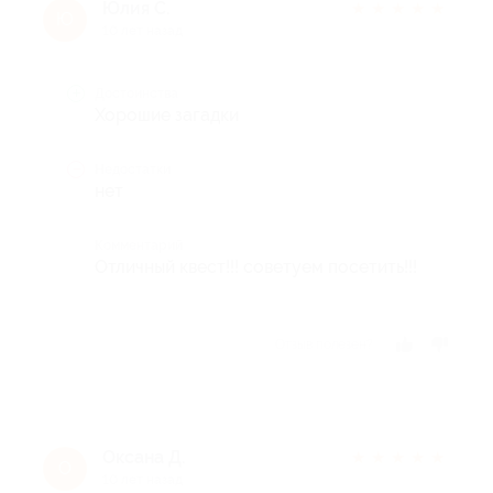
Юлия С.
★
★
★
★
★
Ю
10 лет назад
Достоинства
Хорошие загадки
Недостатки
нет
Комментарий
Отличный квест!!! советуем посетить!!!
Отзыв полезен?
Оксана Д.
★
★
★
★
★
О
10 лет назад