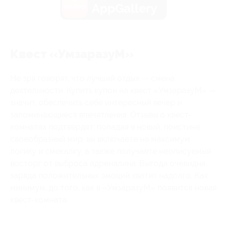
AppGallery
Квест «УмзаразуМ»
Не зря говорят, что лучший отдых — смена
деятельности. Купить купон на квест «УмзаразуМ» —
значит, обеспечить себе интересный вечер и
запоминающиеся впечатления. Отзывы о квест-
комнатах подтвердят: попадая в новый, поистине
своеобразный мир, вы включаете на максимум
логику и смекалку, а также получаете неописуемый
восторг от выброса адреналина. Выгода очевидна:
заряда положительных эмоций хватит надолго. Как
минимум, до того, как в «УмзаразуМ» появится новая
квест-комната.