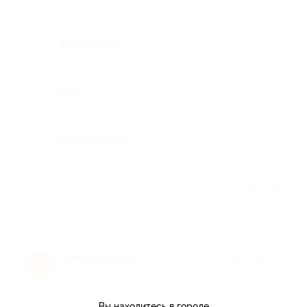
Достоинства
Всё хорошо
Недостатки
нет
Комментарий
Всё супер!!!!!
Отзыв полезен?
Александр Б.
★
★
★
★
★
А
10 лет назад
Вы находитесь в городе