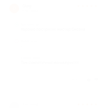
Oleg
★
★
★
★
★
O
6 лет назад
Достоинства
Хорошо постригли, мастер Оксана.
Недостатки
-
Комментарий
Там симпатичный маникюрист))
Отзыв полезен?
★
★
★
★
★
7 лет назад