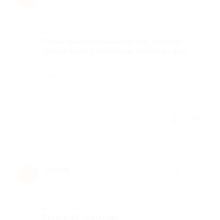
7 лет назад
Достоинства
Очень внимательный мастер, которая
готова была ответить на любой вопрос
Недостатки
-
Отзыв полезен?
1
Лаура
★
★
★
★
★
Л
7 лет назад
Достоинства
Результат, персонал