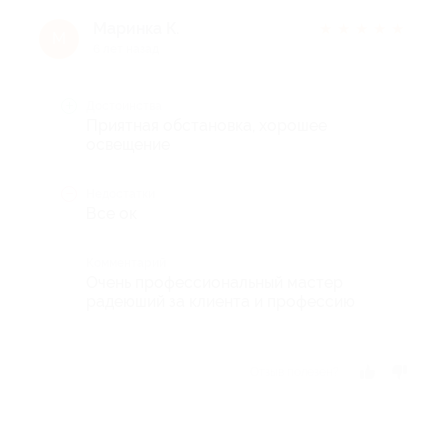
Маринка К.
★
★
★
★
★
М
6 лет назад
Достоинства
Приятная обстановка, хорошее
освещение
Недостатки
Все ок
Комментарий
Очень профессиональный мастер
радеюший за клиента и профессию
Отзыв полезен?