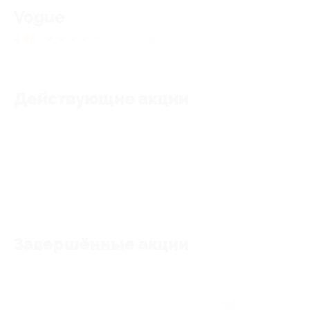
Vogue
4.85
★
★
★
★
★
153
отзывa
Действующие акции
Акции отсутствуют
Завершённые акции