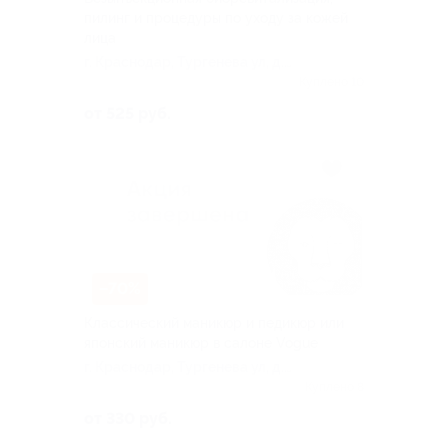
пилинг и процедуры по уходу за кожей
лица
г. Краснодар, Тургенева ул, д.
181
Куплено 10
от 525 руб.
–70%
Классический маникюр и педикюр или
японский маникюр в салоне Vogue
г. Краснодар, Тургенева ул, д.
181
Куплено 8
от 330 руб.