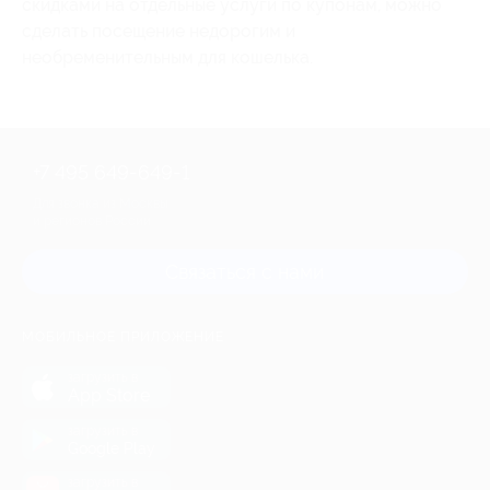
скидками на отдельные услуги по купонам, можно
сделать посещение недорогим и
необременительным для кошелька.
+7 495 649-649-1
Для звонка из Москвы
и регионов России
Связаться с нами
МОБИЛЬНОЕ ПРИЛОЖЕНИЕ
загрузить в
App Store
загрузить в
Google Play
загрузить в