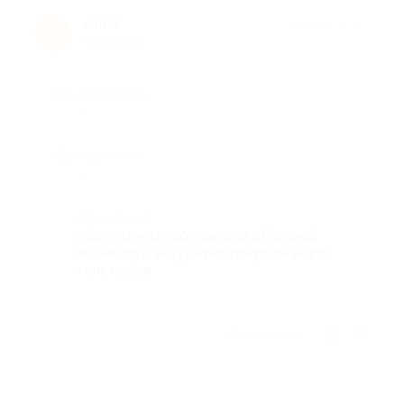
Anna
★
★
★
★
★
A
6 лет назад
Достоинства
-
Недостатки
-
Комментарий
Мастер хорошо сделала обрезной
маникюр и аккуратно покрыла ногти
гель лаком.
Отзыв полезен?