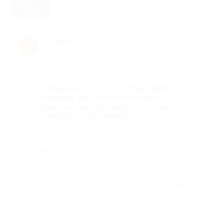
Новые
Полезные
tatmel777
★
★
★
★
★
t
6 лет назад
Достоинства
Обращалась для того,чтобы сделать
маникюр, результатом осталась
довольна,быстро,аккуратно и цена
адекватная, Рекомендую,
Недостатки
нет
Отзыв полезен?