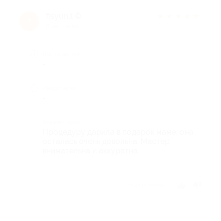
fisyun.t Ф.
★
★
★
★
★
f
6 лет назад
Достоинства
-
Недостатки
-
Комментарий
Процедуру дарила в подарок маме, она
осталась очень довольна. Мастер
внимательна и аккуратна.
Отзыв полезен?