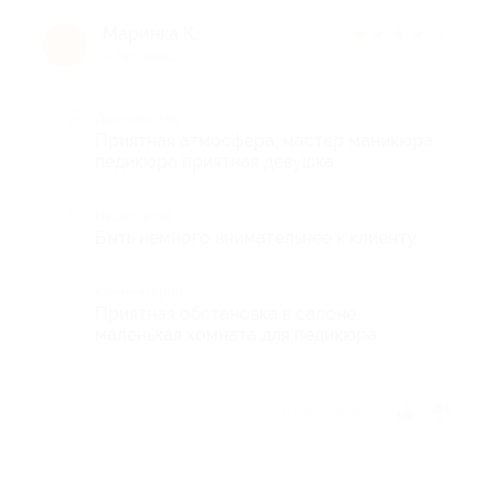
Маринка К.
★
★
★
★
★
М
6 лет назад
Достоинства
Приятная атмосфера, мастер маникюра
педикюра приятная девушка
Недостатки
Быть немного внимательнее к клиенту
Комментарий
Приятная обстановка в салоне,
маленькая комната для педикюра
Отзыв полезен?