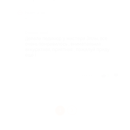
Недостатки
-
Комментарий
Делала педикюр у мастера Эллы, все
очень понравилось , внимательная ,
аккуратная, приятная , пожалуй приду
ещё )
Отзыв полезен?
1
1