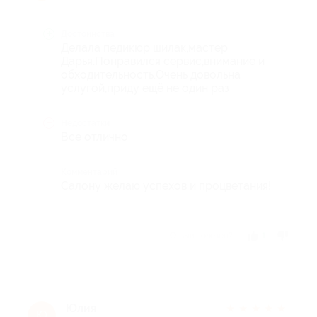
Достоинства
Делала педикюр шилак,мастер
Дарья.Понравился сервис,внимание и
обходительность.Очень довольна
услугой,приду ещё не один раз
Недостатки
Все отлично
Комментарий
Салону желаю успехов и процветания!
Отзыв полезен?
1
Юлия
★
★
★
★
★
Ю