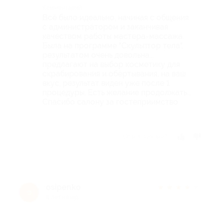
Комментарий
Всё было идеально, начиная с общения
с администратором и заканчивая
качеством работы мастера-массажа.
Была на программе "Скульптор тела",
результатом очень довольна...
предлагают на выбор косметику для
скрабирования и обёртывания, на ваш
вкус, результат виден уже после 1
процедуры. Есть желание продолжать...
Спасибо салону за гостеприимство
Отзыв полезен?
osipenko
★
★
★
★
★
o
8 лет назад