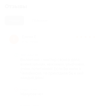
Отзывы
Новые
Полезные
Елена Е.
★
★
★
★
★
Е
8 лет назад
Достоинства
Валентина - мастер своего дела,
внимательная, вежливая, улыбчивая,
очень позитивная! Если бы жила в
Челябинске, то приходила бы к ней
каждый день!
Недостатки
Минусов нет
Комментарий