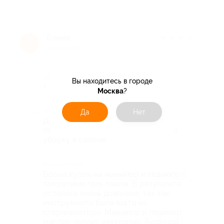
Елена
★
★
★
★
★
Е
8 лет назад
Достоинства
Вы находитесь в городе
+
Москва
?
Недостатки
Да
Нет
Для администрации салона. Не
помешало бы сделать генеральную
уборку в салоне.
Комментарий
Брала купон на маникюр и педикюр с
покрытием гель лаком. В результате
осталась очень довольна, так как
инструменты были взяты из
стерилизатора. Маникюр и педикюр
мастер делает аккуратно. Большой