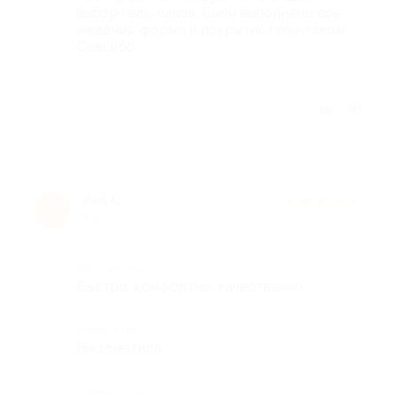
выбор гель-лаков. Были выполнены все
желания: форма и покрытие гель-лаком.
Спасибо.
Отзыв полезен?
Аня С.
★
★
★
★
★
А
8 лет назад
Достоинства
Быстро, комфортно, качественно
Недостатки
Не заметила
Комментарий