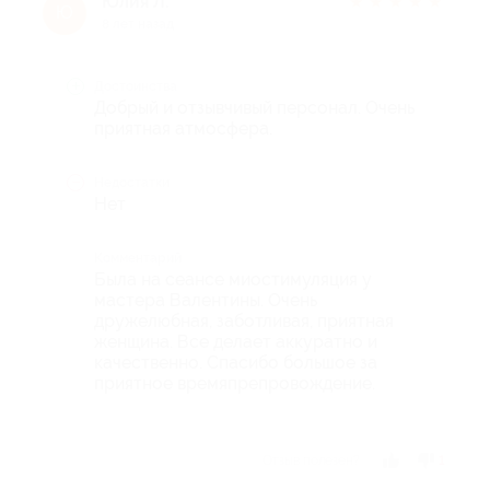
Юлия Л.
★
★
★
★
★
Ю
8 лет назад
Достоинства
Добрый и отзывчивый персонал. Очень
приятная атмосфера.
Недостатки
Нет
Комментарий
Была на сеансе миостимуляция у
мастера Валентины. Очень
дружелюбная, заботливая, приятная
женщина. Все делает аккуратно и
качественно. Спасибо большое за
приятное времяпрепровождение.
Отзыв полезен?
1