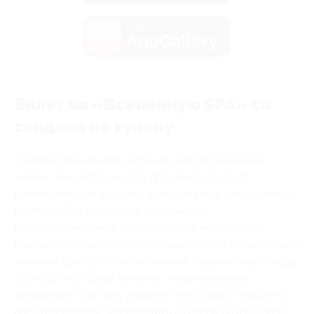
загрузить в
AppGallery
Билет во «Вселенную SPA» со
скидкой по купону
В любой жизненной ситуации каждая женщина
желает выглядеть на 100 процентов, будь то
романтическая встреча, деловой ужин или обычный
шоппинг. Достичь этого без помощи
профессиональных косметологов невозможно.
Ежедневно наш организм подвергается воздействию
внешних факторов: загрязненная окружающая среда,
стрессы, погодные явления, эмоциональное
выгорание. Поэтому нашему телу и духу требуется
восстановление, предложить которое готов салон