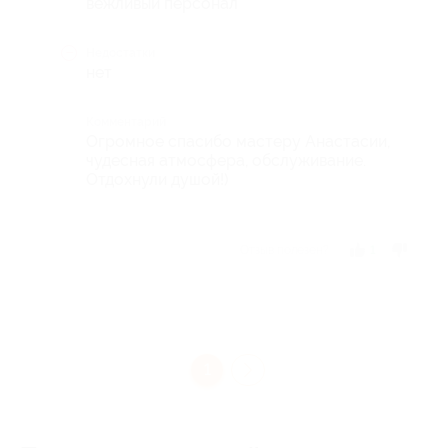
вежливый персонал
Недостатки
нет
Комментарий
Огромное спасибо мастеру Анастасии,
чудесная атмосфера, обслуживание.
Отдохнули душой!)
Отзыв полезен?
1
1