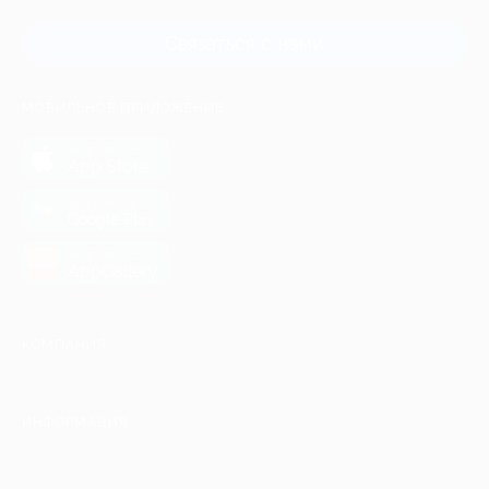
Связаться с нами
МОБИЛЬНОЕ ПРИЛОЖЕНИЕ
загрузить в
App Store
загрузить в
Google Play
загрузить в
AppGallery
КОМПАНИЯ
ИНФОРМАЦИЯ