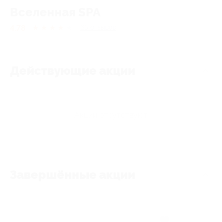
Вселенная SPA
4.78
★
★
★
★
★
65
отзывов
Действующие акции
Акции отсутствуют
Завершённые акции