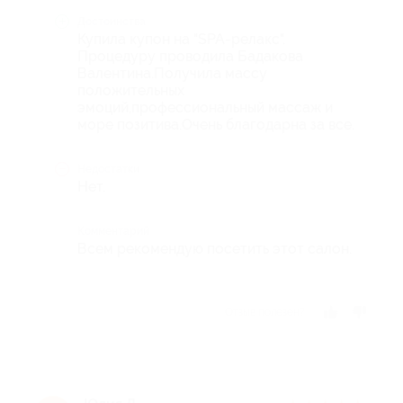
Достоинства
Купила купон на "SPA-релакс".
Процедуру проводила Бадакова
Валентина.Получила массу
положительных
эмоций,профессиональный массаж и
море позитива.Очень благодарна за все.
Недостатки
Нет.
Комментарий
Всем рекомендую посетить этот салон.
Отзыв полезен?