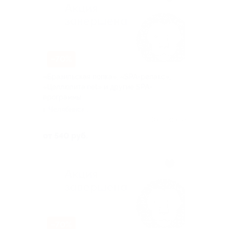
–70%
«Бразильская попка», «SPA-релакс»,
«Целлюлита.net» и другие SPA-
программы
г. Челябинск,
Молодогвардейцев ул, д. 34
Куплено 60
от 540 руб.
–70%