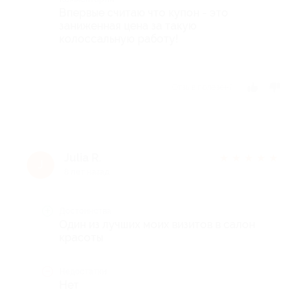
Впервые считаю что купон - это
заниженная цена за такую
колоссальную работу!
Отзыв полезен?
Julia R.
★
★
★
★
★
J
8 лет назад
Достоинства
Один из лучших моих визитов в салон
красоты
Недостатки
Нет