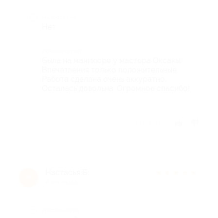
Недостатки
Нет
Комментарий
Была на маникюре у мастера Оксаны.
Впечатления только положительные.
Работа сделана очень аккуратно.
Осталась довольна. Огромное спасибо!
Отзыв полезен?
Настасья Б.
★
★
★
★
★
Н
8 лет назад
Достоинства