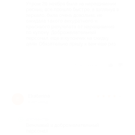
Утром 26 ноября была на наращивании
ресниц, все прошло быстро, а взглянув в
зеркало, была очень довольна, не
ожидала такого аккуратного и
красивого результата от наращивания
по купону. Доброжелательный
персонал, еще и купончик на скидку
дали. Обязательно приду к вам еще раз.
Отзыв полезен?
Ekaterina
★
★
★
★
★
E
8 лет назад
Достоинства
Вежливый и доброжелательный
персонал