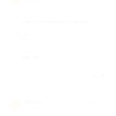
8 лет назад
Достоинства
спасибо.Понравилось.Приду еще
Недостатки
нет
Комментарий
доволен
Отзыв полезен?
татьяна з.
★
★
★
★
★
т
8 лет назад