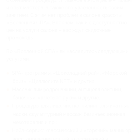
окончании процедур. И главное в этом деле – талант
и опыт мастера, а также его увлеченность своим
занятием. С этим нет проблем в салоне красоты
«Вселенная СПА». Впрочем, как и с доступностью
цен на услуги салона – вас ждут скидочные
промокоды.
Во «Вселенной СПА» вы насладитесь следующими
услугами:
SPA-программы: «Шоколадный рай», «Морской
бриз», «Целлюлита.NET» и другие;
Массаж: лимфодренажный, антицеллюлитный,
баночный, «в четыре руки» и другие;
Процедуры для лица: чистка, пилинг, альгинатные
маски, скульптурный массаж, безинъекционная
мезотерапия и пр.;
Нейл-сервис: классический и «горячий» маникюр,
восстановление ногтей, классический и