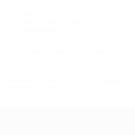
аппаратный педикюр, полировка,
парафинотерапия и пр.;
Сахарная эпиляция (шугаринг);
Программы коррекции фигуры.
Вам понравится в салоне красоты «Вселенная
СПА», поэтому вы можете стать постоянным
клиентом и заказать себе клубную карту. Но
выгодные условия доступны и обычным посетителям
салона. Здесь вы познакомитесь с хорошей
акционной программой, в том числе со скидками по
специальным купонам.
+7 495 649-649-1
Для звонка из Москвы
и регионов России