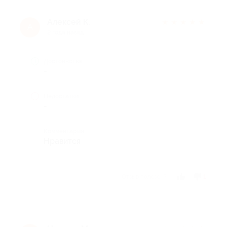
Алексей К.
★
★
★
★
★
А
2 года назад
Достоинства
-
Недостатки
-
Комментарий
Нравится
Отзыв полезен?
1