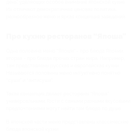
день”, уделяющих особое внимание японской кухне.
Их отличают демократичная ценовая политика,
разнообразное меню и яркая концепция заведений.
Про кухню ресторанов “Япоша”
Одна половина меню “Япоши” - про блюда Японии,
вторая - про блюда прочих стран мира. Например,
там представлены русская и европейская кухни.
Называются половины меню интуитивно понятно:
“суши” и “антисуши”.
Такая концепция делает рестораны “Япоша”
универсальными. Гости с самыми разными вкусовыми
предпочтениями могут найти там блюдо по душе.
В японской части меню представлены классические
блюда японской кухни: