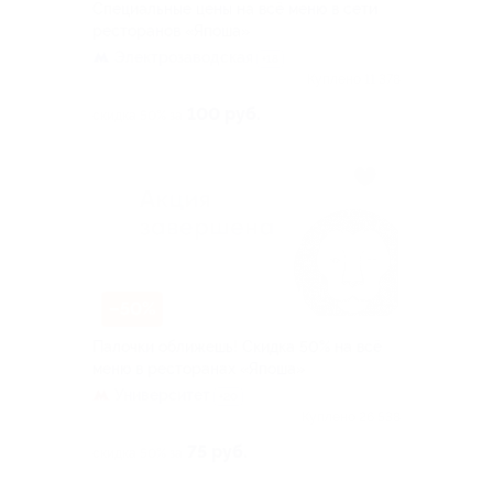
Специальные цены на всё меню в сети
ресторанов «Япоша»
Электрозаводская
+18
Куплено 11 378
100 руб.
скидка 50% за
–50%
Палочки оближешь! Скидка 50% на всё
меню в ресторанах «Япоша»
Университет
+20
Куплено 26 538
75 руб.
скидка 50% за