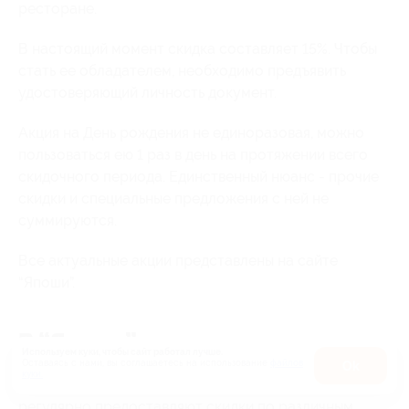
ресторане.
В настоящий момент скидка составляет 15%. Чтобы
стать ее обладателем, необходимо предъявить
удостоверяющий личность документ.
Акция на День рождения не единоразовая, можно
пользоваться ею 1 раз в день на протяжении всего
скидочного периода. Единственный нюанс - прочие
скидки и специальные предложения с ней не
суммируются.
Все актуальные акции представлены на сайте
“Япоши”.
В “Япошу” по промокоду
Используем куки, чтобы сайт работал лучше.
Оставаясь с нами, вы соглашаетесь на использование
файлов
Оk
куки.
Помимо собственных акций, рестораны “Япоша”
регулярно предоставляют скидки по различным