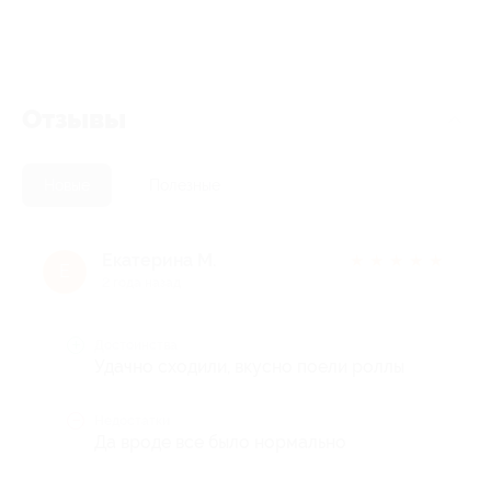
Отзывы
Новые
Полезные
Екатерина М.
★
★
★
★
★
Е
2 года назад
Достоинства
Удачно сходили, вкусно поели роллы
Недостатки
Да вроде все было нормально