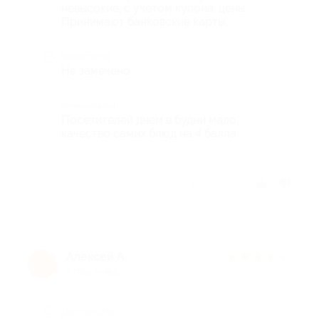
невысокие, с учетом купона, цены.
Принимают банковские карты.
Недостатки
Не замечено
Комментарий
Посетителей днем в будни мало;
качество самих блюд на 4 балла
Отзыв полезен?
Алексей А.
★
★
★
★
★
А
2 года назад
Достоинства