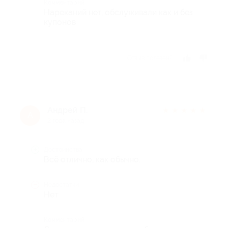
Комментарий
Нареканий нет, обслуживали как и без
купонов
Отзыв полезен?
Андрей П.
★
★
★
★
★
А
2 года назад
Достоинства
Всё отлично, как обычно.
Недостатки
Нет
Комментарий