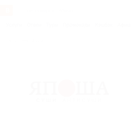
Услуги
Отели
Туры
Промокоды
Кэшбэк
Афиша 
Бренды
Япоша