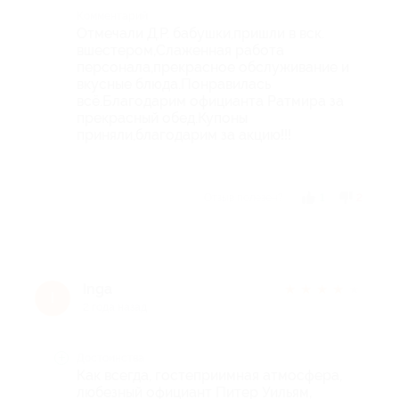
Комментарий
Отмечали Д.Р. бабушки,пришли в вск.
вшестером,Слаженная работа
персонала,прекрасное обслуживание и
вкусные блюда.Понравилась
всё.Благодарим официанта Ратмира за
прекрасный обед.Купоны
приняли,благодарим за акцию!!!
Отзыв полезен?
1
2
Inga
★
★
★
★
★
I
2 года назад
Достоинства
Как всегда, гостеприимная атмосфера,
любезный официант Питер Уильям,