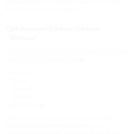
Вне зависимости от кухни, все блюда готовятся из
высококачественных продуктов.
Где находятся рестораны
“Япоша”
Рестораны сети “Япоша” находятся в Москве (метро
Тверская) и близлежащих городах:
Королев;
Троицк;
Щелково;
Люберцы;
Долгопрудный.
Любой ресторан “Япоша” отличается уютной
атмосферой и современным дизайном. Эти
заведения универсальны, они подходят для бизнес-