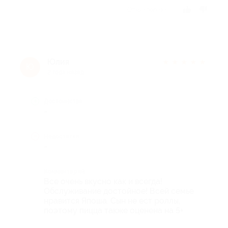
Отзыв полезен?
Юлия
★
★
★
★
★
Ю
2 года назад
Достоинства
-
Недостатки
-
Комментарий
Все очень вкусно как и всегда!
Обслуживание достойное! Всей семье
нравится Япоша. Сын не ест роллы,
поэтому пицца также оценена на 5+