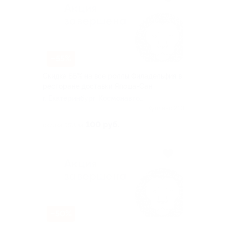
–55%
Скидка 55% на все роллы Филадельфия в
ресторане доставки Япоша-Cан
г. Екатеринбург, Космонавтов
пр, д. 11б
Куплено 253
100 руб.
скидка 55% за
–50%