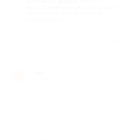
Доставка ко времени, удобно
расположены в центре, всё аккуратно
уложено, хороший вкус свежих
ингридиентов.
Отзыв полезен?
София
★
★
★
★
★
С
2 года назад
Достоинства
-
Недостатки
-