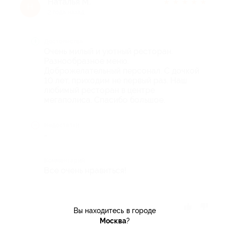
Наталья М.
★
★
★
★
★
Н
2 года назад
Достоинства
Очень милый и уютный ресторан.
Разнообразное меню.
Доброжелательный персонал. С дочкой
10 лет, приходим не первый раз. Наш
любимый ресторан в центре
мегаполиса. Спасибо большое.
Недостатки
-
Комментарий
Все очень нравиться!
Отзыв полезен?
Вы находитесь в городе
Москва
?