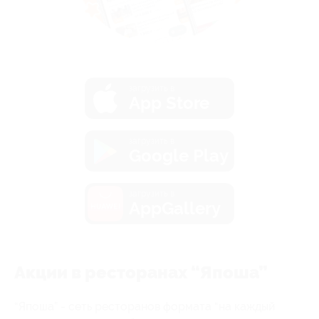
загрузить в
App Store
загрузить в
Google Play
загрузить в
AppGallery
Акции в ресторанах “Япоша”
“Япоша” - сеть ресторанов формата “на каждый