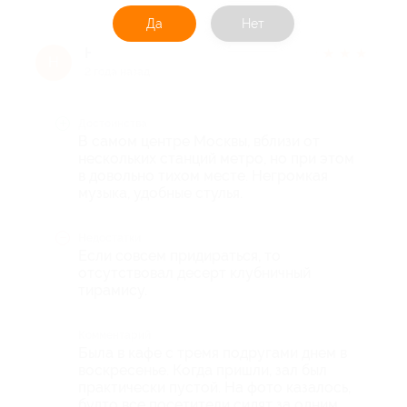
Да
Нет
Наталья Н.
★
★
★
★
★
Н
2 года назад
Достоинства
В самом центре Москвы, вблизи от
нескольких станций метро, но при этом
в довольно тихом месте. Негромкая
музыка, удобные стулья.
Недостатки
Если совсем придираться, то
отсутствовал десерт клубничный
тирамису.
Комментарий
Была в кафе с тремя подругами днем в
воскресенье. Когда пришли, зал был
практически пустой. На фото казалось,
будто все посетители сидят за одним