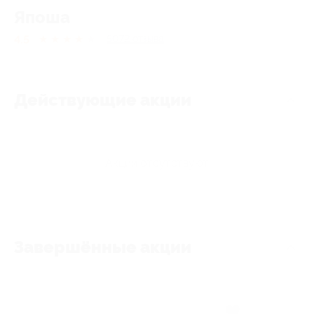
Япоша
4.5
★
★
★
★
★
5072
отзывa
Действующие акции
Акции отсутствуют
Завершённые акции