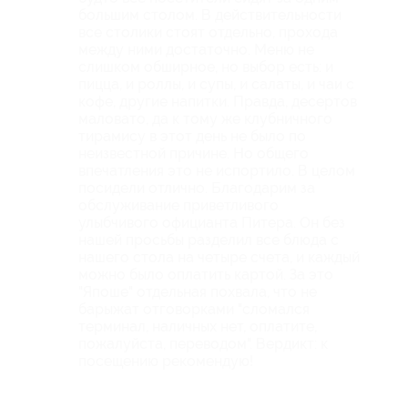
большим столом. В действительности
все столики стоят отдельно, прохода
между ними достаточно. Меню не
слишком обширное, но выбор есть: и
пицца, и роллы, и супы, и салаты, и чаи с
кофе, другие напитки. Правда, десертов
маловато, да к тому же клубничного
тирамису в этот день не было по
неизвестной причине. Но общего
впечатления это не испортило. В целом
посидели отлично. Благодарим за
обслуживание приветливого
улыбчивого официанта Питера. Он без
нашей просьбы разделил все блюда с
нашего стола на четыре счета, и каждый
можно было оплатить картой. За это
"Япоше" отдельная похвала, что не
барыжат отговорками "сломался
терминал, наличных нет, оплатите,
пожалуйста, переводом". Вердикт: к
посещению рекомендую!