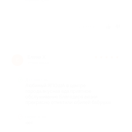
Комментарий
.
Отзыв полезен?
Елена Х.
★
★
★
★
★
Е
2 года назад
Достоинства
Любимый ЯПОША в центре
города,вкусная еда,приятное
обслуживание.Благодаря акции
прекрасно отметили юбилей бабушки.
Недостатки
нет