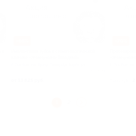
–65%
–70%
 в
Имплантация зубов в стоматологической
Протезирова
клинике «Жемчужина-Западный»
«Жемчужина
г. Ростов-на-Дону, Рихарда Зорге ул,
г. Ростов-на
д. 66
д. 66
о 56
Куплено 1
от 13 825 руб.
2
7 000 руб.
1
2