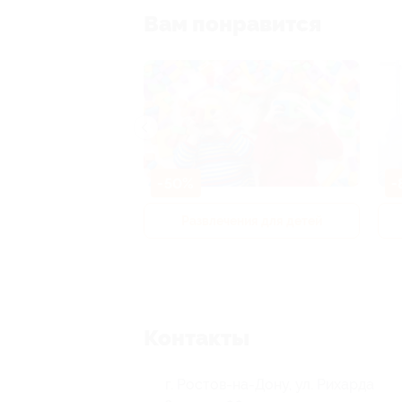
Вам понравится
-50%
-
р и педикюр
Развлечения для детей
Контакты
г. Ростов-на-Дону, ул. Рихарда