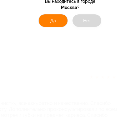
Вы находитесь в городе
Москва
?
Да
Нет
★
★
★
★
★
чистку, все аккуратно и качественно. Спасибо
оту. Дополнительно проконсультировали по всем
смотрели зубки на предмет кариеса. Спасибо