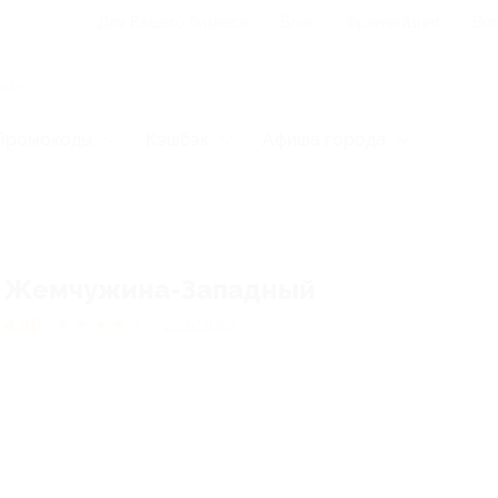
Для Вашего бизнеса
Блог
Франчайзинг
Воп
Промокоды
Кэшбэк
Афиша города
Жемчужина-Западный
4.96
★
★
★
★
★
24
отзывa