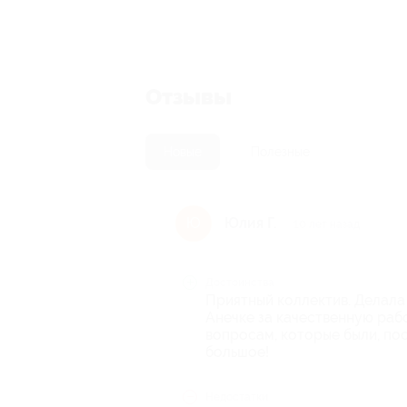
Отзывы
Новые
Полезные
Юлия Г.
Ю
10 лет назад
Достоинства
Приятный коллектив. Делала 
Анечке за качественную раб
вопросам, которые были, по
большое!
Недостатки