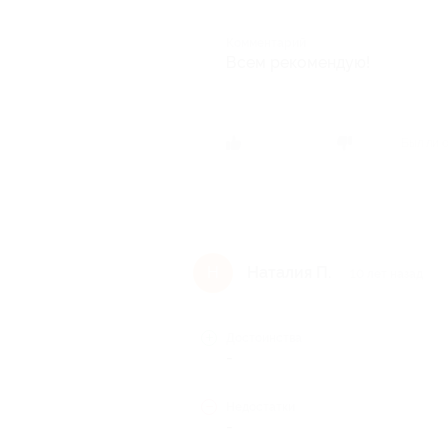
Комментарий
Всем рекомендую!
Был ли 
Наталия П.
Н
10 лет назад
Достоинства
-
Недостатки
-