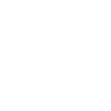
отзыв полезен для вас?
★
★
★
★
★