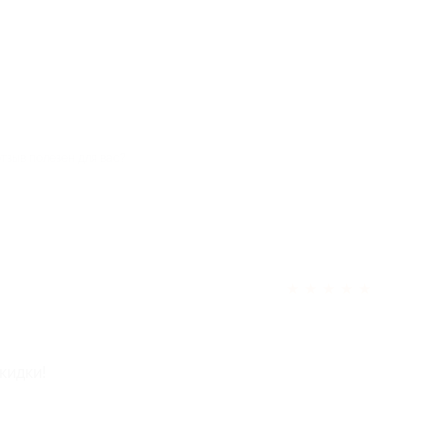
отзыв полезен для вас?
★
★
★
★
★
кидки!