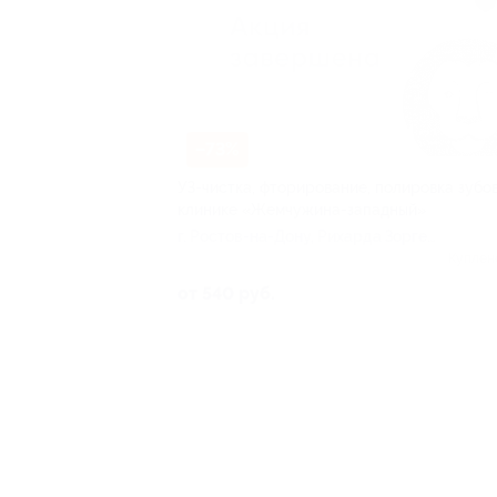
–73%
УЗ-чистка, фторирование, полировка зубов
клинике «Жемчужина-западный»
г. Ростов-на-Дону, Рихарда Зорге
ул, д. 66
Куплен
от 540 руб.