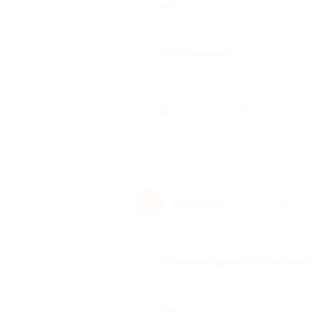
нет
Комментарий
Все отлично!
Был ли 
Руслан С.
Р
10 лет назад
Достоинства
Отличные врачи ! Приятные с
Недостатки
Нет