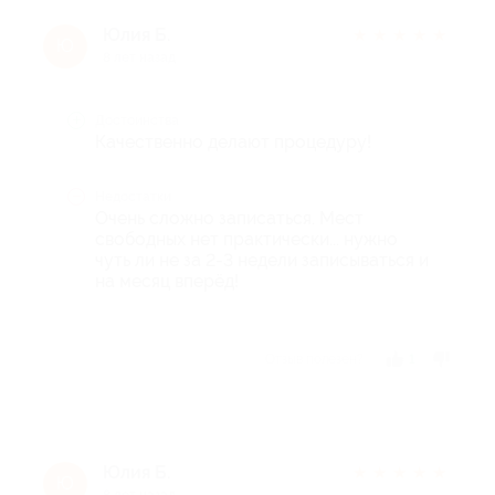
Юлия Б.
★
★
★
★
★
Ю
8 лет назад
Достоинства
Качественно делают процедуру!
Недостатки
Очень сложно записаться. Мест
свободных нет практически... нужно
чуть ли не за 2-3 недели записываться и
на месяц вперёд!
Отзыв полезен?
1
Юлия Б.
★
★
★
★
★
Ю
8 лет назад