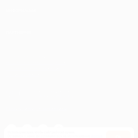
ИНФОРМАЦИЯ
ПАРТНЕРАМ
© 2010-2026 BIGLION
Обработка персональных данных
Пользовательское соглашение
Публичная оферта
Гарантия, поддержка
24 часа и возврат средств
Перейти на полную версию сайта
Используем куки, чтобы сайт работал лучше.
Оставаясь с нами, вы соглашаетесь на использование
файлов
Оk