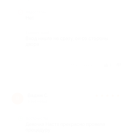
Недостатки
Нет
Комментарий
Вход нашла не сразу, он со стороны
двора
Отзыв полезен?
1
Вадим С.
★
★
★
★
★
В
8 лет назад
Достоинства
Девочка Настя прекрасно провела
процедуру