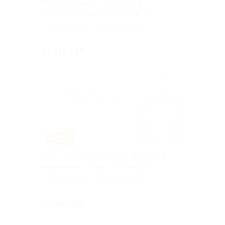
Прессотерапия, массаж стоп,
криомассаж лица и криофен для волос
г. Калининград, Московский пр-
т, д. 40
Куплено 6
от 450 руб.
–70%
3 или 5 сеансов массажа травяными
мешочками, стоун- и oil-массажа
г. Калининград, Московский пр-
т, д. 40
Куплено 31
от 810 руб.