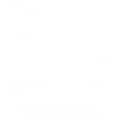
Достоинства
-
Недостатки
-
Отзыв полезен?
Виктория
★
★
★
★
★
В
8 лет назад
Достоинства
Настя просто умничка!Прекрасно
проводит процедуры!Администратор