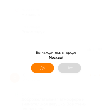
Недостатки
Не нашла
Комментарий
Рекомендую
Отзыв полезен?
1
Вы находитесь в городе
Москва
?
Да
Нет
Светлана Б.
★
★
★
★
★
С
8 лет назад
Достоинства
Доброжелательная атмосфера и
внимательная девушка. Все очень
понравилось