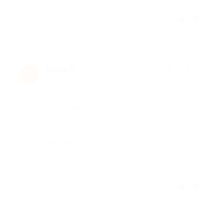
Отзыв полезен?
Dolce D.
★
★
★
★
★
D
8 лет назад
Достоинства
-
Недостатки
-
Отзыв полезен?