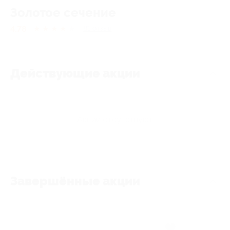
Золотое сечение
4.78
★
★
★
★
★
81
отзыв
Действующие акции
Акции отсутствуют
Завершённые акции