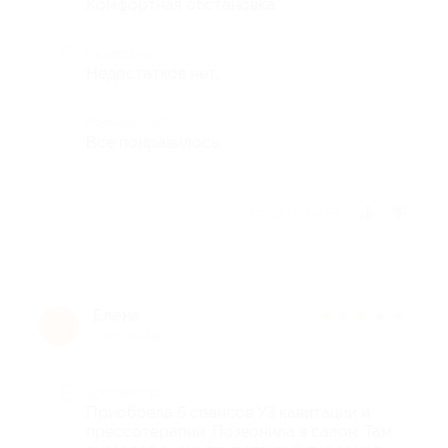
Комфортная обстановка.
Недостатки
Недостатков нет.
Комментарий
Все понравилось.
Отзыв полезен?
Елена
★
★
★
★
★
Е
9 лет назад
Достоинства
Приобрела 5 сеансов УЗ кавитации и
прессотерапии. Позвонила в салон. Там