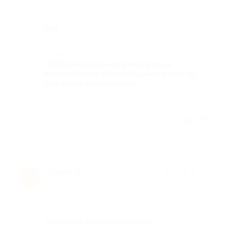
Недостатки
Нет
Комментарий
Доброжелательная атмосфера и
внимательная девушка администратор.
Все очень понравилось
Отзыв полезен?
Дария Л.
★
★
★
★
★
Д
9 лет назад
Достоинства
Персонал доброжелателен.