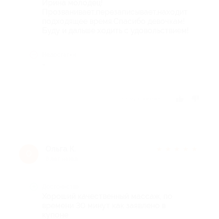
Ирина молодец!
Прозванивает,перезаписывает,находит
подходящее время.Спасибо девочкам!
Буду и дальше ходить с удовольствием!
Недостатки
-
Отзыв полезен?
Ольга К.
★
★
★
★
★
О
8 лет назад
Достоинства
Хороший качественный массаж, по
времени 30 минут как заявлено в
купоне