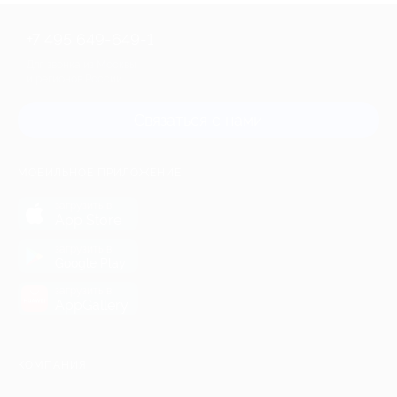
+7 495 649-649-1
Для звонка из Москвы
и регионов России
Связаться с нами
МОБИЛЬНОЕ ПРИЛОЖЕНИЕ
загрузить в
App Store
загрузить в
Google Play
загрузить в
AppGallery
КОМПАНИЯ