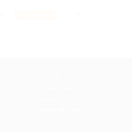
169 ₽
4.8%
Кэшбэк
Кэшбэк
МАЦИЯ
ПАРТНЕРАМ
ы и ответы
Для Вашего бизнеса
Франчайзинг
Партнерская программа
Все акции