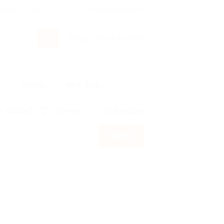
росы и ответы
+7 495 649-649-1
Вход
/
Регистрация
ы
Услуги
Авто
Ещё
т кэшбэк?
По чеку
Мой кэшбэк
Найти