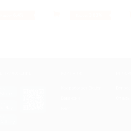
6.4%
3.83%
Кэшбэк
Кэшбэк
Е ПРИЛОЖЕНИЕ
КОМПАНИЯ
ИНФОР
Как работает Biglion
Вопрос
ть в
Store
Вакансии
Отзывы
ть в
le Play
Блог
ть в
allery