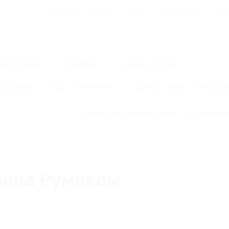
Для Вашего бизнеса
Блог
Франчайзинг
Воп
Промокоды
Кэшбэк
Афиша города
Для дома
Еда
Развлечения
Одежда, обувь, аксессуар
Правила получения кэшбэка
Как работае
зина Румиком