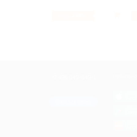
2.46%
Кэшбэк
+7 495 649-649-1
МОБИЛЬНО
Для звонка из Москвы
и регионов России
загрузи
App 
Связаться с нами
загрузи
Goog
загрузи
AppG