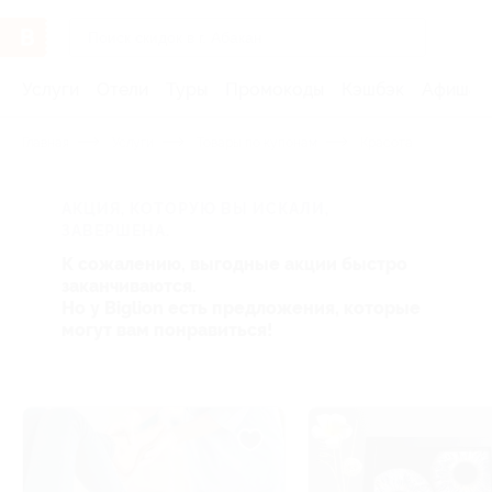
Услуги
Отели
Туры
Промокоды
Кэшбэк
Афиша 
Главная
Услуги
Товары по купонам
Красота
АКЦИЯ, КОТОРУЮ ВЫ ИСКАЛИ,
ЗАВЕРШЕНА.
К сожалению, выгодные акции быстро
заканчиваются.
Но у Biglion есть предложения, которые
могут вам понравиться!