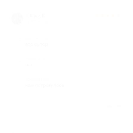
Ольга К.
★
★
★
★
★
9 лет назад
Достоинства
все супер
Недостатки
нет
Комментарий
нам погравилось
Отзыв полезен?