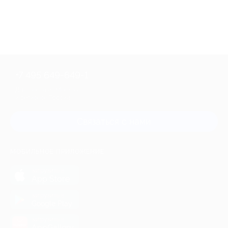
+7 495 649-649-1
Для звонка из Москвы
и регионов России
Связаться с нами
МОБИЛЬНОЕ ПРИЛОЖЕНИЕ
загрузить в
App Store
загрузить в
Google Play
загрузить в
AppGallery