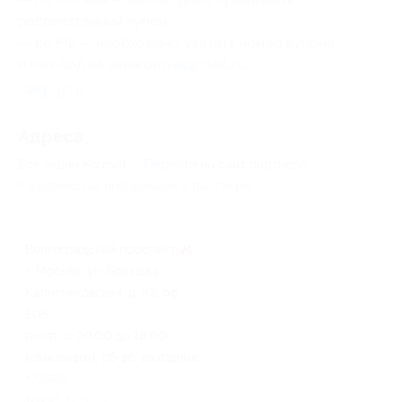
распечатанный купон;
— по РФ — необходимо указать номер купона
и пин-код на
salekomval@mail.ru
.
Свернуть
Адресa
Все акции
Komval
Перейти на сайт партнера
Юридическая информация о партнёре
Волгоградский проспект
г. Москва, ул. Большая
Калитниковская, д. 42, оф.
505
пн-пт: с 09:00 до 18:00
(самовывоз), сб-вс: выходные
+7 (929) 620-56-46 (пн-пт: с
10:00-17:00, сб-вс: выходные)