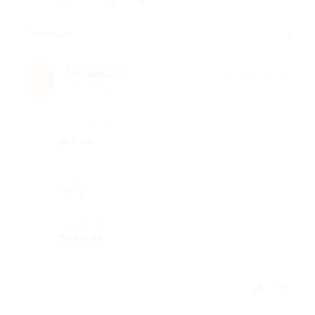
Полезные
Фирдавс А.
★
★
★
★
★
Ф
8 лет назад
Достоинства
все ок
Недостатки
нету
Комментарий
без к-ев
Отзыв полезен?