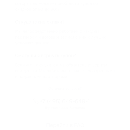
которых вы можете приобрести купон со
скидкой от 50 до 90%
Откуда такие скидки?
Мы непосредственно работаем с каждым
партнером и договариваемся с ним о лучших
условиях для вас
Смогу ли я вернуть купон?
Если что-то случится, мы обязательно вернем
вам деньги. Мы работаем только с проверенными
и надежными партнерами
Остались вопросы?
+7 (495) 649-649-1
Горячая линия Биглиона
Перейти в FAQ