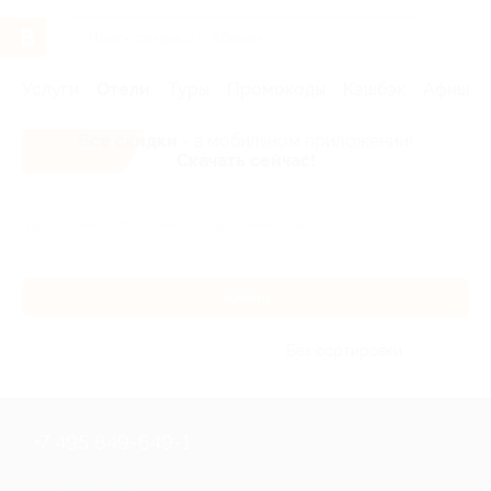
Услуги
Отели
Туры
Промокоды
Кэшбэк
Афиша 
Все скидки
- в мобильном приложении!
Скачать сейчас!
Главная
Отели
Сибирь
Тюмень
Тюмень
Без сортировки
+7 495 649-649-1
Для звонка из Москвы