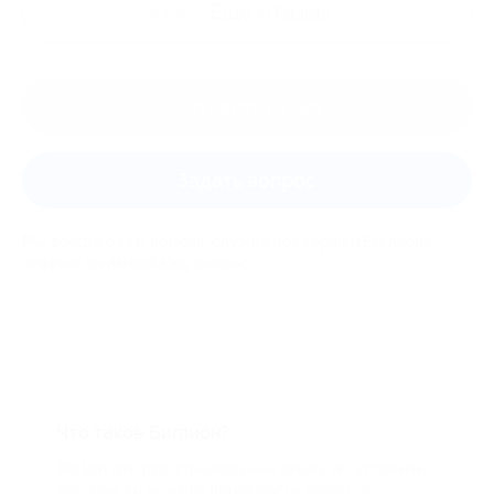
Ещё
отзывы
Оставить отзыв
Задать вопрос
Мы всегда рады помочь: служба поддержки Биглиона
ответит на любой ваш вопрос
Что такое Биглион?
Biglion это про специальные акции, по условиям
которых вы можете приобрести купон со