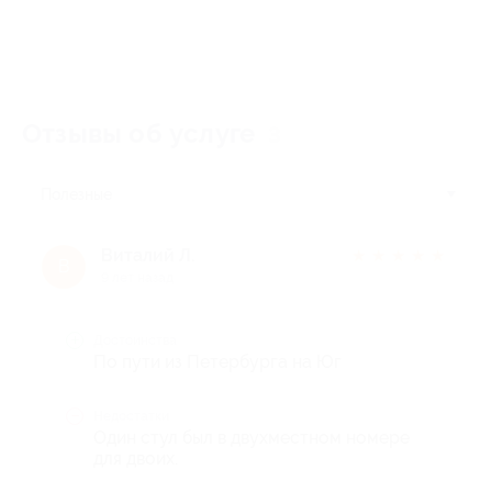
Отзывы об услуге
3
Полезные
Виталий Л.
★
★
★
★
★
В
9 лет назад
Достоинства
По пути из Петербурга на Юг
Недостатки
Один стул был в двухместном номере
для двоих.