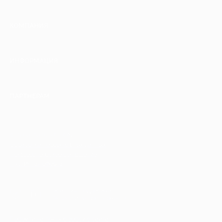
КОМПАНИЯ
ИНФОРМАЦИЯ
ПАРТНЕРАМ
© 2010-2026 BIGLION
Обработка персональных данных
Пользовательское соглашение
Публичная оферта
Гарантия, поддержка
24 часа и возврат средств
Перейти на полную версию сайта