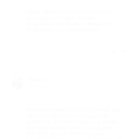
Комментарий
Очень забавно смотрелось, когда на
ресепшене молодой человек
подрывался, как бамбук, каждый раз,
когда мимо него проходили)))
Отзыв полезен?
Денис В.
★
★
★
★
★
9 лет назад
Достоинства
Отличный номер, просто огромный, все
удобства внутри, есть холодильник,
телевизор, огромная кравать, в общем
все на уровне, в стоимость входили
завтраки, завтрак очень хороший,