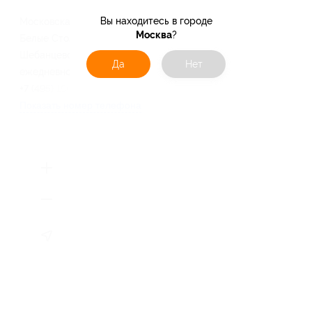
Вы находитесь в городе
Московская область, мкр-н
Москва
?
Белые Столбы, ул.
Шебанцево, д. 2а
Да
Нет
ежедневно и круглосуточно
+7 (495) 150-06-76
Показать номер телефона