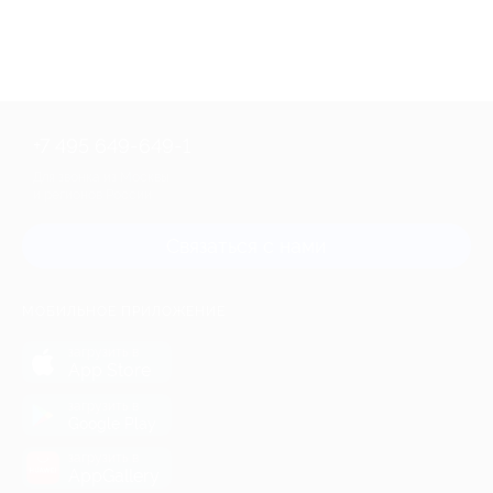
+7 495 649-649-1
Для звонка из Москвы
и регионов России
Связаться с нами
МОБИЛЬНОЕ ПРИЛОЖЕНИЕ
загрузить в
App Store
загрузить в
Google Play
загрузить в
AppGallery