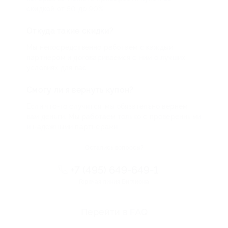
скидкой от 50 до 90%
Откуда такие скидки?
Мы непосредственно работаем с каждым
партнером и договариваемся с ним о лучших
условиях для вас
Смогу ли я вернуть купон?
Если что-то случится, мы обязательно вернем
вам деньги. Мы работаем только с проверенными
и надежными партнерами
Остались вопросы?
+7 (495) 649-649-1
Горячая линия Биглиона
Перейти в FAQ