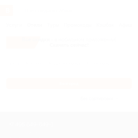
Услуги
Отели
Туры
Промокоды
Кэшбэк
Афиша 
Все скидки
- в мобильном приложении!
Скачать сейчас!
Главная
Отели
Другие города
Белгород
Белгород
Без сортировки
+7 495 649-649-1
Для звонка из Москвы