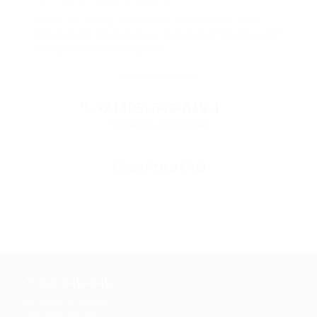
Если что-то случится, мы обязательно вернем
вам деньги. Мы работаем только с проверенными
и надежными партнерами
Остались вопросы?
+7 (495) 649-649-1
Горячая линия Биглиона
Перейти в FAQ
+7 495 649-649-1
Для звонка из Москвы
и регионов России