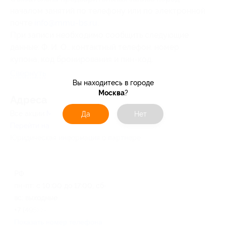
началом занятий по телефону или по электронной
почте
info@mmu-bs.ru
.
При записи необходимо сообщить следующие
данные: Ф. И. О., контактный телефон, номер
купона, код бронирования и пин-код.
Свернуть
Вы находитесь в городе
Москва
?
Адресa
Все акции
MMU Business School
Да
Нет
Перейти на сайт партнера
Юридическая информация о партнёре
РФ
пн-пт: с 10:00 до 17:00, сб-
вс: выходные
+7 (495) 648-51-57
Показать номер телефона