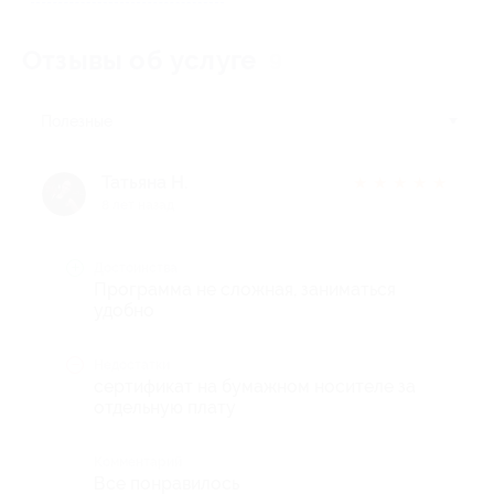
Отзывы об услуге
9
Полезные
Татьяна Н.
★
★
★
★
★
8 лет назад
Достоинства
Программа не сложная, заниматься
удобно
Недостатки
сертификат на бумажном носителе за
отдельную плату
Комментарий
Все понравилось