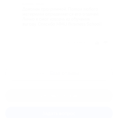
Комментарий
Доволен программой. Польза любого
материала определяется его отдачей.
Лично я смог извлечь из обучения
выгоду. Спасибо MMU Business School!
Отзыв полезен?
Ещё
отзывы
Оставить отзыв
Задать вопрос