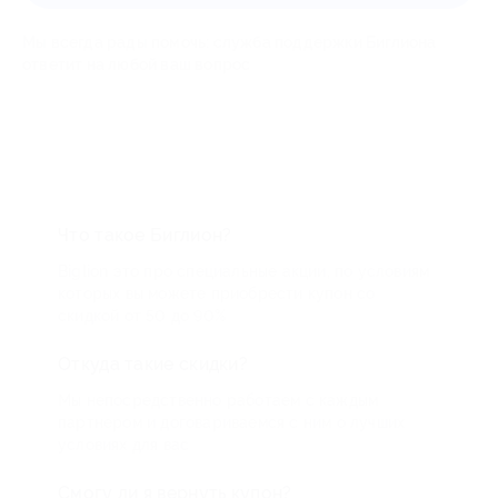
Мы всегда рады помочь: служба поддержки Биглиона
ответит на любой ваш вопрос
Что такое Биглион?
Biglion это про специальные акции, по условиям
которых вы можете приобрести купон со
скидкой от 50 до 90%
Откуда такие скидки?
Мы непосредственно работаем с каждым
партнером и договариваемся с ним о лучших
условиях для вас
Смогу ли я вернуть купон?