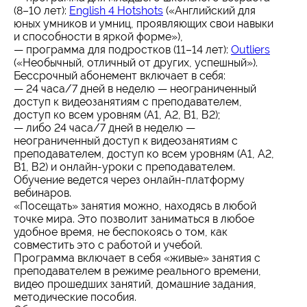
(8–10 лет):
English 4 Hotshots
(«Английский для
юных умников и умниц, проявляющих свои навыки
и способности в яркой форме»),
— программа для подростков (11–14 лет):
Outliers
(«Необычный, отличный от других, успешный»).
Бессрочный абонемент включает в себя:
— 24 часа/7 дней в неделю — неограниченный
доступ к видеозанятиям с преподавателем,
доступ ко всем уровням (А1, А2, В1, В2);
— либо 24 часа/7 дней в неделю —
неограниченный доступ к видеозанятиям с
преподавателем, доступ ко всем уровням (А1, А2,
В1, В2) и онлайн-уроки с преподавателем.
Обучение ведется через онлайн-платформу
вебинаров.
«Посещать» занятия можно, находясь в любой
точке мира. Это позволит заниматься в любое
удобное время, не беспокоясь о том, как
совместить это с работой и учебой.
Программа включает в себя «живые» занятия с
преподавателем в режиме реального времени,
видео прошедших занятий, домашние задания,
методические пособия.