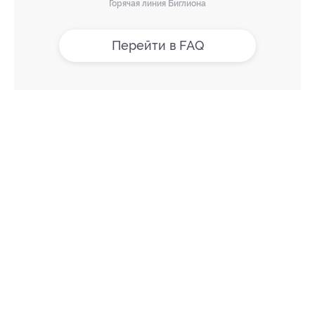
Горячая линия Биглиона
Перейти в FAQ
+7 495 649-649-1
Для звонка из Москвы
и регионов России
Связаться с нами
МОБИЛЬНОЕ ПРИЛОЖЕНИЕ
загрузить в
App Store