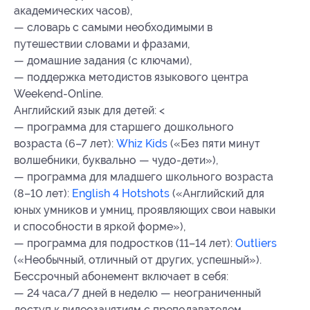
академических часов),
— словарь с самыми необходимыми в
путешествии словами и фразами,
— домашние задания (с ключами),
— поддержка методистов языкового центра
Weekend-Online.
Английский язык для детей: <
— программа для старшего дошкольного
возраста (6–7 лет):
Whiz Kids
(«Без пяти минут
волшебники, буквально — чудо-дети»),
— программа для младшего школьного возраста
(8–10 лет):
English 4 Hotshots
(«Английский для
юных умников и умниц, проявляющих свои навыки
и способности в яркой форме»),
— программа для подростков (11–14 лет):
Outliers
(«Необычный, отличный от других, успешный»).
Бессрочный абонемент включает в себя:
— 24 часа/7 дней в неделю — неограниченный
доступ к видеозанятиям с преподавателем,