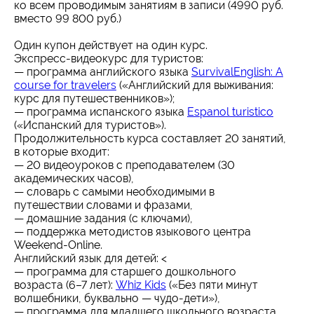
ко всем проводимым занятиям в записи (4990 руб.
вместо 99 800 руб.)
Один купон действует на один курс.
Экспресс-видеокурс для туристов:
— программа английского языка
SurvivalEnglish: A
course for travelers
(«Английский для выживания:
курс для путешественников»);
— программа испанского языка
Espanol turistico
(«Испанский для туристов»).
Продолжительность курса составляет 20 занятий,
в которые входит:
— 20 видеоуроков с преподавателем (30
академических часов),
— словарь с самыми необходимыми в
путешествии словами и фразами,
— домашние задания (с ключами),
— поддержка методистов языкового центра
Weekend-Online.
Английский язык для детей: <
— программа для старшего дошкольного
возраста (6–7 лет):
Whiz Kids
(«Без пяти минут
волшебники, буквально — чудо-дети»),
— программа для младшего школьного возраста