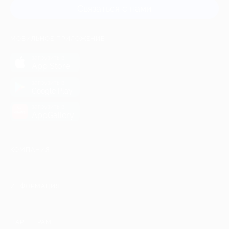
Связаться с нами
МОБИЛЬНОЕ ПРИЛОЖЕНИЕ
загрузить в
App Store
загрузить в
Google Play
загрузить в
AppGallery
КОМПАНИЯ
ИНФОРМАЦИЯ
ПАРТНЕРАМ