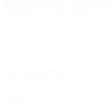
–42%
–65%
Изготовление ортопедических
Анатомический матрас 
стелек со скидкой
подушка Askona
Бутырская
РФ
5.0
(4)
Куплено 15
5.0
(3)
от 3 712 руб.
от 1 225 руб.
ЗАВЕРШЁННАЯ АКЦИЯ
3, 5 или 10 моделей мужского нижнего белья
Calvin Klein на выбор от интернет-магазина
Spasibomarket.ru
РФ
- 78%