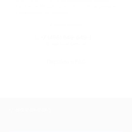
Если что-то случится, мы обязательно вернем
вам деньги. Мы работаем только с проверенными
и надежными партнерами
Остались вопросы?
+7 (495) 649-649-1
Горячая линия Биглиона
Перейти в FAQ
+7 495 649-649-1
Для звонка из Москвы
и регионов России