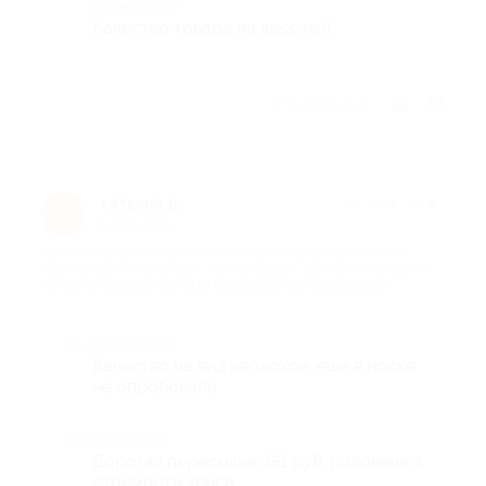
Комментарий
Качество товара на высоте.!!
Отзыв полезен?
татьяна в.
★
★
★
★
★
т
5 лет назад
про Кейс укороченных носков из льна и крапивы (лен 30%,
крапива 30%, хлопок 25%, полиамид 15%, 12 пар) от интернет-
магазина Spasibomarket.ru (782 руб. вместо 1908 руб.)
Достоинства
Качество на вид неплохое, еще в носке
не опробовали
Недостатки
Дорогая пересылка 331 руб, половина а
стоимости кейса