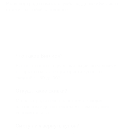
Мы всегда рады помочь: служба поддержки Биглиона
ответит на любой ваш вопрос
Что такое Биглион?
Biglion это про специальные акции, по условиям
которых вы можете приобрести купон со
скидкой от 50 до 90%
Откуда такие скидки?
Мы непосредственно работаем с каждым
партнером и договариваемся с ним о лучших
условиях для вас
Смогу ли я вернуть купон?