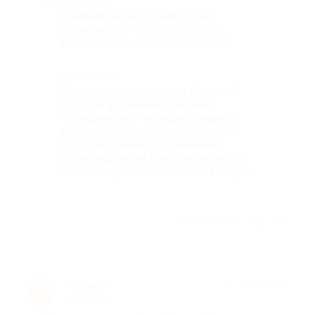
Недостатки
1 чайник на весь отель ! и нет
возможности оплатить услуги
ресторана банковской картой!
Комментарий
Приедем летом,снимем большой
коттедж у причала! Спасибо
"Прибрежный " за акции ,скидки и
вежливый оперативный персонал
,который сейчас к сожалению
встретишь не во всех пансионатах!
Рекомендуем!!!..были с 2 по 4 марта)
Отзыв полезен?
Михаил
★
★
★
★
★
М
8 лет назад