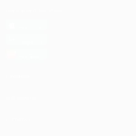
МОБИЛЬНОЕ ПРИЛОЖЕНИЕ
загрузить в
App Store
загрузить в
Google Play
загрузить в
AppGallery
КОМПАНИЯ
ИНФОРМАЦИЯ
ПАРТНЕРАМ