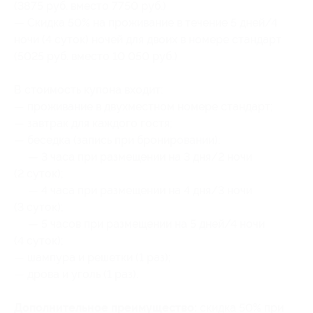
(3875 руб. вместо 7750 руб.)
— Скидка 50% на проживание в течение 5 дней/4
ночи (4 суток) ночей для двоих в номере стандарт
(5025 руб. вместо 10 050 руб.)
В стоимость купона входит:
— проживание в двухместном номере стандарт;
— завтрак для каждого гостя;
— беседка (запись при бронировании):
— 3 часа при размещении на 3 дня/2 ночи
(2 суток);
— 4 часа при размещении на 4 дня/3 ночи
(3 суток);
— 5 часов при размещении на 5 дней/4 ночи
(4 суток);
— шампура и решетки (1 раз);
— дрова и уголь (1 раз).
Дополнительное преимущество:
скидка 50% при