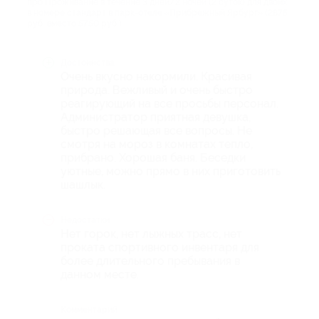
про Проживание в течение 3 дней/2 ночей (2 суток) для двоих
в номере стандарт в парк-отеле «Прибрежный Ярбург» (2875
руб. вместо 5750 руб.)
Достоинства
Очень вкусно накормили. Красивая
природа. Вежливый и очень быстро
реагирующий на все просьбы персонал.
Администратор приятная девушка,
быстро решающая все вопросы. Не
смотря на мороз в комнатах тепло,
прибрано. Хорошая баня. Беседки
уютные, можно прямо в них приготовить
шашлык.
Недостатки
Нет горок, нет лыжных трасс, нет
проката спортивного инвентаря для
более длительного пребывания в
данном месте.
Комментарий