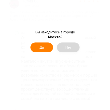
Юлия С.
★
★
★
★
★
8 лет назад
про Проживание в течение 3 дней/2 ночей (2 суток) для двоих
в номере категории стандарт в парк-отеле «Прибрежный
Ярбург» (2875 руб. вместо 5750 руб.)
Вы находитесь в городе
Достоинства
Москва
?
Отличное расположение ,внимательный
радушный персонал ,чистые
комфортные тёплые номера с
Да
Нет
телевизором и холодильником ..беседки
на берегу Которосли с оригинальным
мангалом внутри! вкусные сытные
завтраки,комплексные обеды..брали
ужины по меню остались очень
довольны качеством и размером порций
,цены демократичные.( кормят идеально)
можно покататься на лыжах по лесу(
прокат действует) вообще отличный
отдых для большой весёлой компании и
семейных пар.( в том числе с детьми)