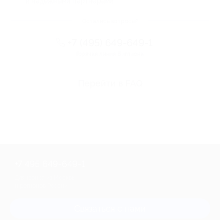
и надежными партнерами
Остались вопросы?
+7 (495) 649-649-1
Горячая линия Биглиона
Перейти в FAQ
+7 495 649-649-1
Для звонка из Москвы
и регионов России
Связаться с нами