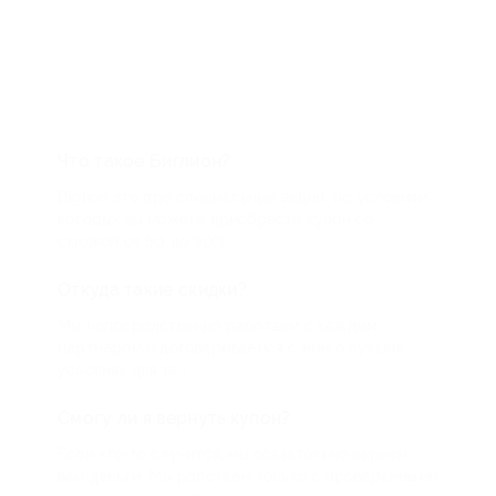
Что такое Биглион?
Biglion это про специальные акции, по условиям
которых вы можете приобрести купон со
скидкой от 50 до 90%
Откуда такие скидки?
Мы непосредственно работаем с каждым
партнером и договариваемся с ним о лучших
условиях для вас
Смогу ли я вернуть купон?
Если что-то случится, мы обязательно вернем
вам деньги. Мы работаем только с проверенными