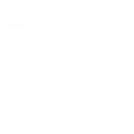
Посмотреть группу «
ВКонтакте
».
Свернуть
Адресa
Все акции
Парк-отель «Прибрежный Ярбург»
Перейти на сайт партнера
Юридическая информация о партнёре
Ярославская обл.,
Ярославский район, с.
Введенье
круглосуточно и ежедневно
+7 (4852) 33-82-60, +7 (920)
133-82-60
Показать номер телефона