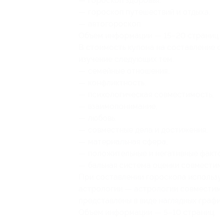
— гороскоп здоровья,
— гороскоп путешествий и отдыха,
— автогороскоп.
Объем информации — 15–20 страниц.
В стоимость купона на составление 
изучение следующих тем:
— семейные отношения,
— конфликтность,
— психологическая совместимость,
— взаимопонимание,
— любовь,
— совместные дела и достижения,
— материальная сфера,
— положительные и негативные факт
— бальная система оценки совмести
При составлении гороскопа использ
астрологии — астрологии совместим
представлены в виде наглядных граф
Объем информации — 5–10 страниц.