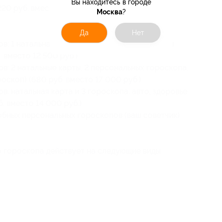
Вы находитесь в городе
20 руб. вместо 11 000 руб.)
Москва
?
Да
Нет
в: 1 натальная карта, любовный и финансовый
 вместо 12 500 руб.)
в: 2 натальные карты, 2 персональных гороскопа,
скоп) (680 руб. вместо 17 000 руб.)
: натальная карта и 3 гороскопа: авто, здоровье
б. вместо 14 000 руб.)
обных персональных гороскопов (ваш советчик)
о гороскопа действует на следующие виды