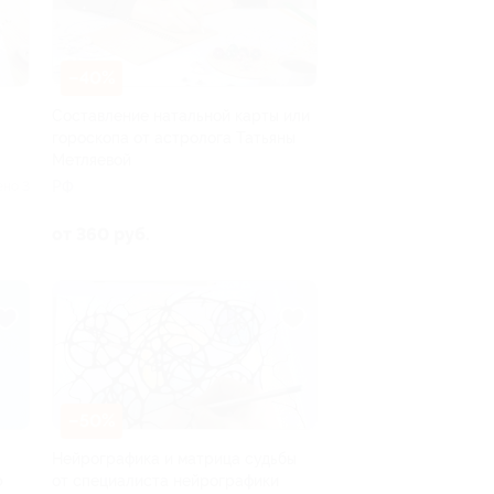
–40%
Составление натальной карты или
гороскопа от астролога Татьяны
Метляевой
РФ
ено 3
от 360 руб.
–50%
Нейрографика и матрица судьбы
р
от специалиста нейрографики