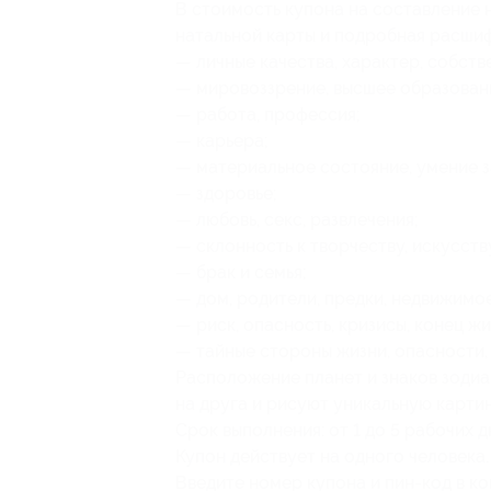
В стоимость купона на составление 
натальной карты и подробная расшиф
— личные качества, характер, собств
— мировоззрение, высшее образовани
— работа, профессия;
— карьера;
— материальное состояние, умение з
— здоровье;
— любовь, секс, развлечения;
— склонность к творчеству, искусств
— брак и семья;
— дом, родители, предки, недвижимо
— риск, опасность, кризисы, конец жи
— тайные стороны жизни, опасности, 
Расположение планет и знаков зодиа
на друга и рисуют уникальную картин
Срок выполнения: от 1 до 5 рабочих д
Купон действует на одного человека.
Введите номер купона и пин-код в к