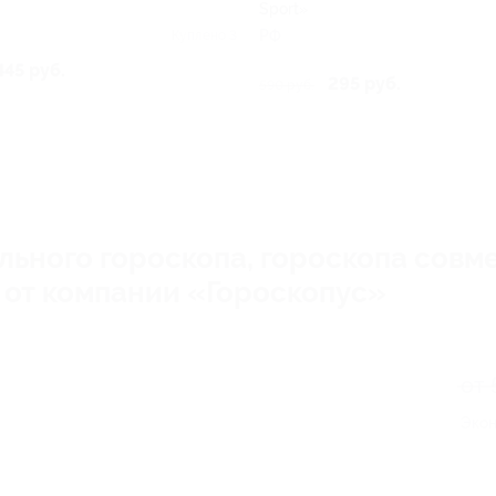
Sport»
РФ
Куплено 3
445 руб.
295 руб.
590 руб.
ьного гороскопа, гороскопа совм
и от компании «Гороскопус»
от 
Экон