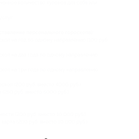
ченное количество купонов для себя или
услуг:
ставление персонального гороскопа):
коп на год по одному направлению (100 руб.
скоп на два года по одному направлению
скоп на три года по одному направлению
скоп (200 руб. вместо 4000 руб.)
(250 руб. вместо 5000 руб.)
ости (200 руб. вместо 10 000 руб.)
карта (200 руб. вместо 10 000 руб.)