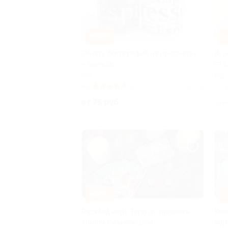
–50%
–
Печать фотографий на предметах
Кур
и одежде
от 
РФ
РФ
4.8
(3)
Куплено 13
4.7
от 75 руб.
19 8
–50%
–
Расклад карт Таро от таролога
Кве
Ульяны Вишневецкой
мар