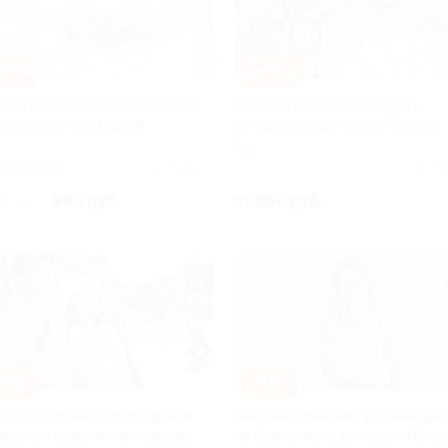
95%
–40%
с по разработке приложений
Расклад на Таро или рунах
Learncours со скидкой
от таролога-рунолога Гузелии
РФ
(5)
Куплено 4
Купл
990 руб.
от 360 руб.
00 руб.
55%
–50%
ст-экскурсии по популярным
Онлайн-интенсивы для женщин
шрутам в различных городах
на базе умного фитнеса «Мату