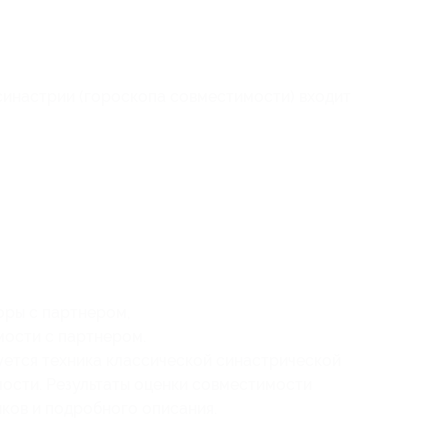
синастрии (гороскопа совместимости) входит
оры с партнером,
мости с партнером.
уется техника классической синастрической
ости. Результаты оценки совместимости
иков и подробного описания.