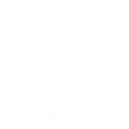
2
А
Поде
.
ии
Адреса
Отзывы