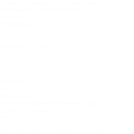
натальной карты входит изображение вашей
ровка каждого из аспектов для вас:
енное «Я»;
е, заграница;
арабатывать и тратить;
у;
е имущество;
зни;
тайные враги.
ка в момент рождения накладываются друг
у личности человека.
ней.
омментарии к заказу при формировании заказа