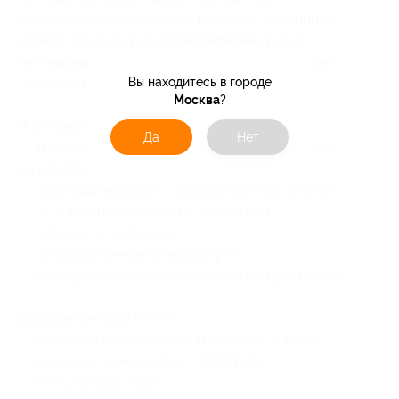
Средневековья, рыночные площади, старинные
улочки, крытые красной черепицей крыши,
неспешный ход жизни. Транзит по территории
Прибалтики. Прибытие в Санкт-Петербург.
Вы находитесь в городе
Москва
?
В стоимость тура включено:
Да
Нет
— транспортно-экскурсионное обслуживание
на автобусах евро-класса,
— проживание в двух-, трехзвездочных отелях;
— 2-, 3-местные номера с удобствам,
— питание — завтраки,
— сопровождение на маршруте,
— экскурсионное обслуживание по программе.
Дополнительная плата:
— обзорная экскурсия по Вильнюсу — 10 у.е.,
— аудиогид на маршрут — 500 руб.,
— консульский сбор,