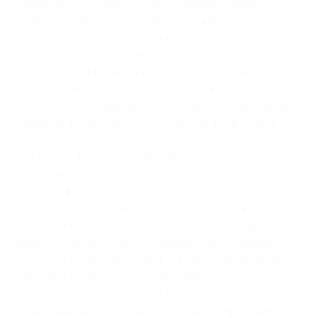
в Варшаву. Столица Польши с каждым годом
привлекает все больше и больше туристов,
ее богатая история заинтересует и увлечет в свой
мир уникальной архитектурой и своеобразной
национальной кухней. Прогулка по Старому
городу: Замковая площадь, Рыночная площадь,
Костел Св.Яна, Барбакан, отличный шоппинг также
порадует туристов. Ночь в отеле на территории
Чехии;
— 3 день — Будапешт: завтрак. Отправление
в Будапешт. Обзорная автобусно-пешеходная
экскурсия по Будапешту: ансамбль пл. Героев,
Базилика св. Иштвана, Будайская крепость,
Рыбацкий бастион, костел Матияша, Королевский
дворец. Поездка в один из живописных городов
Излучины Дуная Сентендре — город художников,
народных ремесленников. Желающие могут
посетить музей вина, музей марципанов, купить
эксклюзивные сувениры, связанные с народными