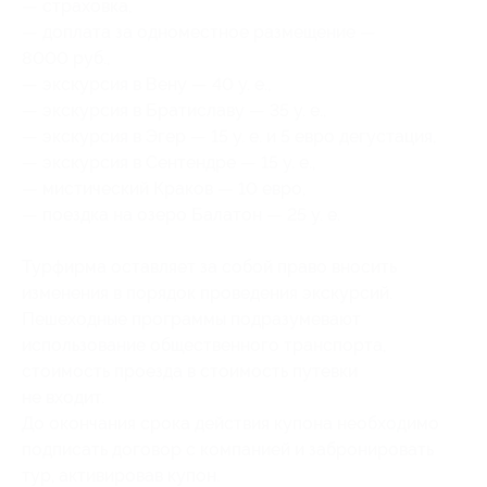
— страховка,
— доплата за одноместное размещение —
8000 руб.,
— экскурсия в Вену — 40 у. е.,
— экскурсия в Братиславу — 35 у. е.,
— экскурсия в Эгер — 15 у. е. и 5 евро дегустация,
— экскурсия в Сентендре — 15 у. е.,
— мистический Краков — 10 евро,
— поездка на озеро Балатон — 25 у. е.
Турфирма оставляет за собой право вносить
изменения в порядок проведения экскурсий.
Пешеходные программы подразумевают
использование общественного транспорта,
стоимость проезда в стоимость путевки
не входит.
До окончания срока действия купона необходимо
подписать договор с компанией и забронировать
тур, активировав купон.