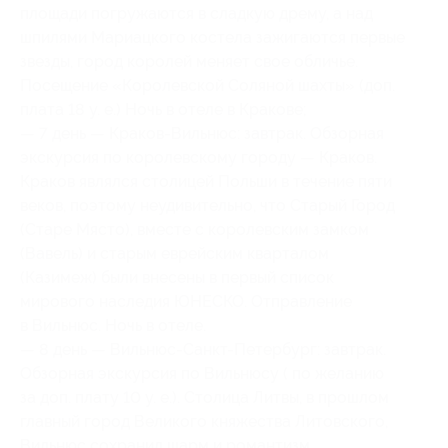
площади погружаются в сладкую дрему, а над
шпилями Мариацкого костела зажигаются первые
звезды, город королей меняет свое обличье.
Посещение «Королевской Соляной шахты» (доп.
плата 18 у. е.) Ночь в отеле в Кракове;
— 7 день — Краков-Вильнюс: завтрак. Обзорная
экскурсия по королевскому городу — Краков.
Краков являлся столицей Польши в течение пяти
веков, поэтому неудивительно, что Старый Город
(Старе Място), вместе с королевским замком
(Вавель) и старым еврейским кварталом
(Казимеж) были внесены в первый список
мирового наследия ЮНЕСКО. Отправление
в Вильнюс. Ночь в отеле.
— 8 день — Вильнюс-Санкт-Петербург: завтрак.
Обзорная экскурсия по Вильнюсу ( по желанию
за доп. плату 10 у. е.). Столица Литвы, в прошлом
главный город Великого княжества Литовского,
Вильнюс сохранил шарм и романтизм