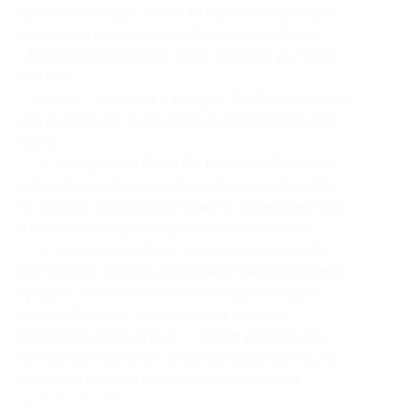
промыслами (доп. плата 15 евро). Вечером для
желающих прогулка на теплоходе по Дунаю
«Вечерний Будапешт» (доп. плата 15 у.е.). Ночь
в отеле.
— 4 день — Будапешт: завтрак. Свободное время
или посещение экскурсий за дополнительную
плату:
— экскурсия в Вену. По приезду в Вену, вас
ожидает автобусная и пешеходная экскурсии
по городу, во время которых вы познакомитесь
с важнейшими достопримечательностями;
— экскурсия в Эгер — сказочный уютный
венгерский городок, который славится своими
средневековыми памятниками архитектуры
в стиле барокко, термальными ваннами.
Экскурсия в Вышеград — летняя резиденция
венгерских королей, средневековая крепость,
откуда открывается сказочная панорама
на Излучину Дуная;