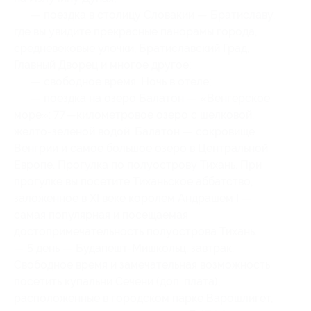
— поездка в столицу Словакии — Братиславу,
где вы увидите прекрасные панорамы города,
средневековые улочки, Братиславский Град,
Главный Дворец и многое другое;
— свободное время. Ночь в отеле;
— поездка на озеро Балатон — «Венгерское
море»: 77—километровое озеро с шелковой,
желто-зеленой водой. Балатон — сокровище
Венгрии и самое большое озеро в Центральной
Европе. Прогулка по полуострову Тихань. При
прогулке вы посетите Тиханьское аббатство,
заложенное в XI веке королем Андрашем I —
самая популярная и посещаемая
достопримечательность полуострова Тихань.
— 5 день — Будапешт-Мишкольц: завтрак.
Свободное время и замечательная возможность
посетить купальни Сечени (доп. плата),
расположенные в городском парке Варошлигет,