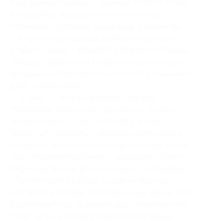
в окружении парковых деревьев. В 17.00 отъезд
в Мишкольц: очаровательное место, где
множество тропинок, водопадов, знаменитые
сталактитовые пещеры, великолепный парк
и горное озеро с абсолютно прозрачной водой
создают удивительно гармоничную атмосферу,
пребывание в которой лечит тело и успокаивает
душу. Ночь в отеле;
— 6 день — Мишкольц-Краков: завтрак.
Посещение Комплекса термальных купален
(входной билет — доп. плата 12 у. е.). Вам
предстоит побывать в единственной в Европе
пещерной купальне Мишкольц-Тапольца, где вас
ждет купание в подземном термальном озере.
Переезд в Краков. Для желающих — экскурсия
«Мистический Краков». Самая необычная
экскурсия в городе, когда одинокая черная ночь
распахивает над Краковом свой таинственный
полог, когда усталые улицы и многолюдные