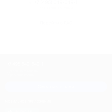
+7 (495) 649-649-1
Горячая линия Биглиона
Перейти в FAQ
+7 495 649-649-1
Для звонка из Москвы
и регионов России
Связаться с нами
МОБИЛЬНОЕ ПРИЛОЖЕНИЕ
загрузить в