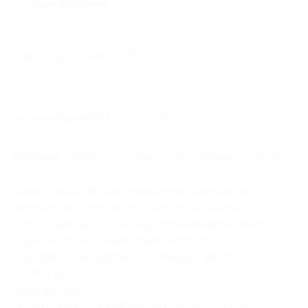
Акция завершена
Поделиться с друзьями
19
Начало действия
Окончание действия
14 сентября 2016 г.
1 мая 2017 г.
Условия
Описание
Гарантии
Адреса
Отзывы
Один человек может купить неограниченное
количество купонов для себя или в подарок.
Купон действует на экскурсионный автобусный
тур в Венгрию «Венгерский экспресс
с комфортом» (доплата 17 430 руб. вместо
24 900 руб.).
Даты выезда:
— 24.09.2016, 29.10.2016, 03.12.2016, 29.12.2016;