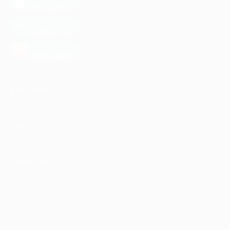
App Store
загрузить в
Google Play
загрузить в
AppGallery
КОМПАНИЯ
ИНФОРМАЦИЯ
ПАРТНЕРАМ
© 2010-2026 BIGLION
Обработка персональных данных
Пользовательское соглашение