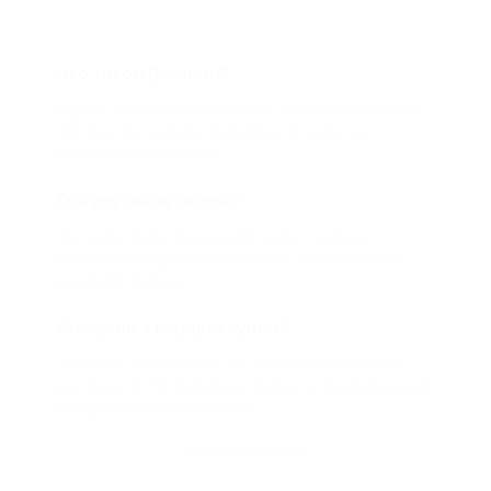
Что такое Биглион?
Biglion это про специальные акции, по условиям
которых вы можете приобрести купон со
скидкой от 50 до 90%
Откуда такие скидки?
Мы непосредственно работаем с каждым
партнером и договариваемся с ним о лучших
условиях для вас
Смогу ли я вернуть купон?
Если что-то случится, мы обязательно вернем
вам деньги. Мы работаем только с проверенными
и надежными партнерами
Остались вопросы?