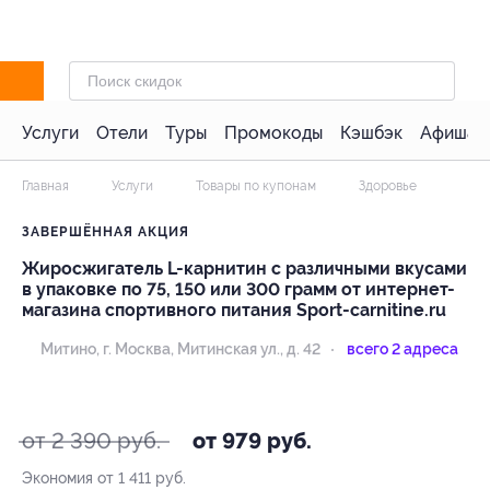
Услуги
Отели
Туры
Промокоды
Кэшбэк
Афиша 
Главная
Услуги
Товары по купонам
Здоровье
ЗАВЕРШЁННАЯ АКЦИЯ
Жиросжигатель L-карнитин с различными вкусами
в упаковке по 75, 150 или 300 грамм от интернет-
магазина спортивного питания Sport-carnitine.ru
Митино,
г. Москва, Митинская ул., д. 42
всего 2 адреса
- 59%
от 2 390 руб.
от 979 руб.
Экономия от 1 411 руб.