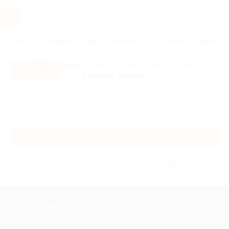
Услуги
Отели
Туры
Промокоды
Кэшбэк
Афиша 
Все скидки
- в мобильном приложении!
Скачать сейчас!
Главная
Отели
Сибирь
Абакан
Абакан
Без сортировки
+7 495 649-649-1
Для звонка из Москвы