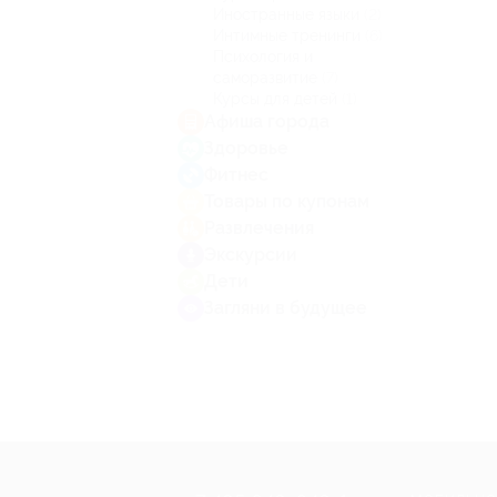
Иностранные языки
(2)
Интимные тренинги
(6)
Психология и
саморазвитие
(7)
Курсы для детей
(1)
Афиша города
Здоровье
Фитнес
Товары по купонам
Развлечения
Экскурсии
Дети
Загляни в будущее