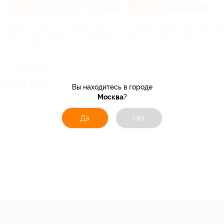
–70%
–30%
Курсы для детей по развитию
Онлайн-занятия по развити
творческих навыков от компании
мозга и скорочтению
Genius Baby
РФ
РФ
Куп
5.0
(111)
Куплено 5
от 2 800 руб.
от 717 руб.
Вы находитесь в городе
Москва
?
Да
Нет