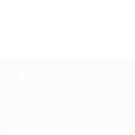
Акция до 31.12.2026
загрузить в
загрузить в
App Store
Google Play
+7 495 649-649-1
Для звонка из Москвы
и регионов России
Связаться с нами