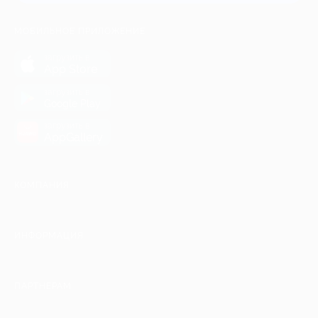
МОБИЛЬНОЕ ПРИЛОЖЕНИЕ
загрузить в
App Store
загрузить в
Google Play
загрузить в
AppGallery
КОМПАНИЯ
ИНФОРМАЦИЯ
ПАРТНЕРАМ